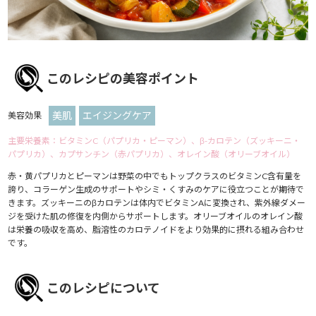
このレシピの美容ポイント
美肌
エイジングケア
美容効果
主要栄養素：ビタミンC（パプリカ・ピーマン）、β-カロテン（ズッキーニ・
パプリカ）、カプサンチン（赤パプリカ）、オレイン酸（オリーブオイル）
赤・黄パプリカとピーマンは野菜の中でもトップクラスのビタミンC含有量を
誇り、コラーゲン生成のサポートやシミ・くすみのケアに役立つことが期待で
きます。ズッキーニのβカロテンは体内でビタミンAに変換され、紫外線ダメー
ジを受けた肌の修復を内側からサポートします。オリーブオイルのオレイン酸
は栄養の吸収を高め、脂溶性のカロテノイドをより効果的に摂れる組み合わせ
です。
このレシピについて