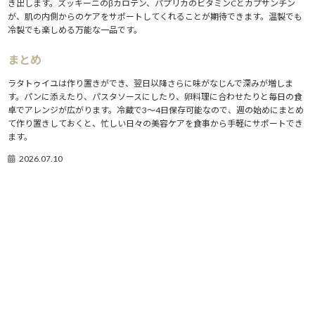
き出します。ズッキーニのβカロテン、パプリカのビタミンCとカプサンチン
が、肌の内側からのケアをサポートしてくれることが期待できます。温製でも
冷製でも楽しめる万能な一品です。
まとめ
ラタトゥイユは作り置きができ、翌日以降さらに味がなじんで深みが増しま
す。パンに添えたり、パスタソースにしたり、卵料理に合わせたりと毎日の食
卓でアレンジが広がります。冷蔵で3〜4日保存可能なので、週の始めにまとめ
て作り置きしておくと、忙しい日々の美容ケアを食事から手軽にサポートでき
ます。
2026.07.10