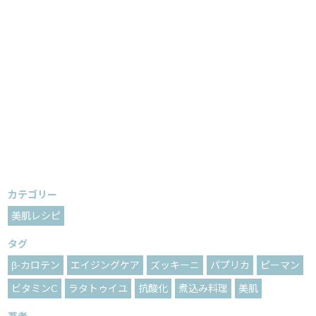
カテゴリー
美肌レシピ
タグ
β-カロテン
エイジングケア
ズッキーニ
パプリカ
ピーマン
ビタミンC
ラタトゥイユ
抗酸化
煮込み料理
美肌