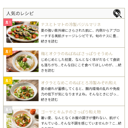
人気のレシピ
1
ナスとトマトの冷製バジルマリネ
夏の強い紫外線にさらされた肌に、内側からアプロ
ーチする美肌チャージレシピです。旬のナスに豊
...
続きを読む
2
梅とオクラのねばねばさっぱりそうめん
じめじめとした初夏、なんとなく体がだるくて食欲
も落ちがち…そんな日にこそ食べてほしいのが、
...続
きを読む
3
オクラとなめこのねばとろ冷製みぞれ和え
夏の疲れが蓄積してくると、腸内環境の乱れや免疫
力の低下が気になりますよね。そんなときにぴっ
...
続きを読む
4
ゴーヤとキムチのさっぱり和え物
暑い夏、なんとなくお腹の調子が優れない、肌がく
すんでいる…そんな不調を感じていませんか？こ
...続