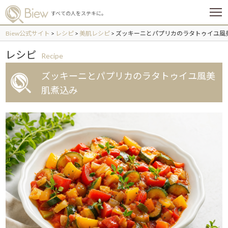
メ
すべての人をステキに。
ニ
ュ
Biew公式サイト
>
レシピ
>
美肌レシピ
>
ズッキーニとパプリカのラタトゥイユ風
ー
レシピ
Recipe
ズッキーニとパプリカのラタトゥイユ風美
肌煮込み