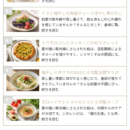
きを読む
5
ナスと梅干しの免疫チャージ冷やし煮びたし
初夏の紫外線や蒸し暑さで、肌も体もじわじわ疲れ
を感じていませんか？そんなときこそ、食卓に取
...
続きを読む
6
トウモロコシとズッキーニの彩りガレット
夏の強い紫外線にさらされた肌は、活性酸素による
ダメージを受けやすく、シミやくすみの原因にな
...
続きを読む
7
梅干しとオクラのねばとろ冷製豆腐サラダ
蒸し暑い季節に体がだるく感じたり、食欲が落ちて
きたりしていませんか？そんな初夏の不調にぴっ
...
続きを読む
8
モロヘイヤとトマトのとろとろ冷製スープ
夏の強い紫外線にさらされた肌は、内側からのケア
が大切です。このレシピは、「畑の王様」とも呼
...
続きを読む