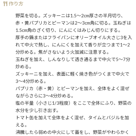
作り方
野菜を切る。ズッキーニは1.5〜2cm厚さの半月切り、
赤・黄パプリカとピーマンは2〜3cm角に切る。玉ねぎは
1.5cm角のざく切り、にんにくはみじん切りにする。
厚手の鍋またはフライパンにオリーブオイル大さじ3を入
れて中火で熱し、にんにくを加えて香りが立つまで1〜2
分炒める。焦がさないよう火加減に注意する。
玉ねぎを加え、しんなりして透き通るまで中火で5〜7分
炒める。
ズッキーニを加え、表面に軽く焼き色がつくまで中火で
3〜4分炒める。
パプリカ（赤・黄）とピーマンを加え、全体をよく混ぜ
ながらさらに3〜4分炒める。
塩の半量（小さじ1/3程度）をここで全体にふり、野菜の
水分を少し引き出す。
トマト缶を加えて全体をよく混ぜ、タイムとバジルを加
える。
沸騰したら弱めの中火にして蓋をし、野菜がやわらかく