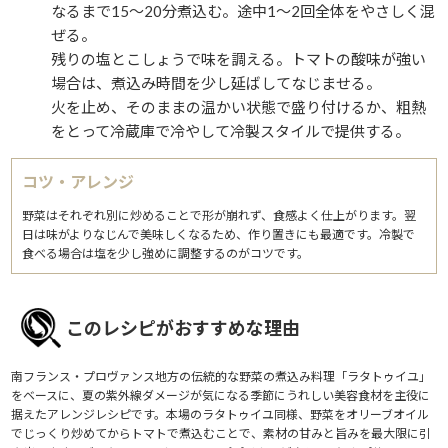
なるまで15〜20分煮込む。途中1〜2回全体をやさしく混
ぜる。
残りの塩とこしょうで味を調える。トマトの酸味が強い
場合は、煮込み時間を少し延ばしてなじませる。
火を止め、そのままの温かい状態で盛り付けるか、粗熱
をとって冷蔵庫で冷やして冷製スタイルで提供する。
コツ・アレンジ
野菜はそれぞれ別に炒めることで形が崩れず、食感よく仕上がります。翌
日は味がよりなじんで美味しくなるため、作り置きにも最適です。冷製で
食べる場合は塩を少し強めに調整するのがコツです。
このレシピがおすすめな理由
南フランス・プロヴァンス地方の伝統的な野菜の煮込み料理「ラタトゥイユ」
をベースに、夏の紫外線ダメージが気になる季節にうれしい美容食材を主役に
据えたアレンジレシピです。本場のラタトゥイユ同様、野菜をオリーブオイル
でじっくり炒めてからトマトで煮込むことで、素材の甘みと旨みを最大限に引