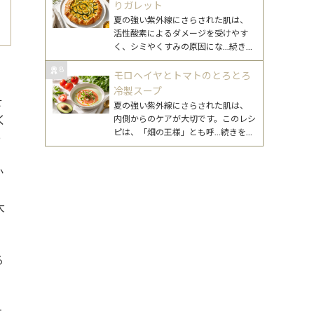
りガレット
夏の強い紫外線にさらされた肌は、
活性酸素によるダメージを受けやす
く、シミやくすみの原因にな
...続きを
読む
8
モロヘイヤとトマトのとろとろ
冷製スープ
せ
夏の強い紫外線にさらされた肌は、
く
内側からのケアが大切です。このレシ
ピは、「畑の王様」とも呼
...続きを読
っ
む
か
大
に
る
す