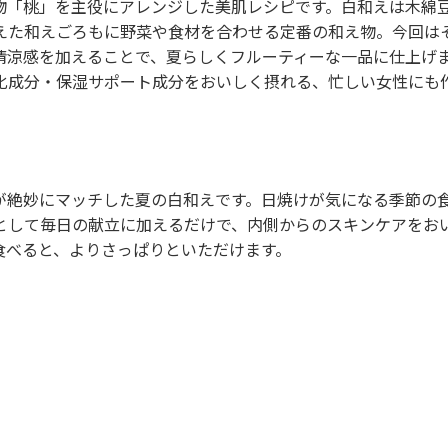
物「桃」を主役にアレンジした美肌レシピです。白和えは木綿
えた和えごろもに野菜や食材を合わせる定番の和え物。今回は
清涼感を加えることで、夏らしくフルーティーな一品に仕上げ
化成分・保湿サポート成分をおいしく摂れる、忙しい女性にも
が絶妙にマッチした夏の白和えです。日焼けが気になる季節の
として毎日の献立に加えるだけで、内側からのスキンケアをお
食べると、よりさっぱりといただけます。