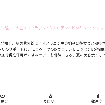
ン酸）・大豆イソフラボン・β-カロテン・ビタミンE・ショウ
を発揮し、夏の紫外線によるメラニン生成抑制に役立つと期待
リのサポートに、モロヘイヤのβ-カロテンとビタミンEが相乗
の血行促進作用がくすみケアにも期待できる、夏の美容食とし
人数分
カロリー
難易度