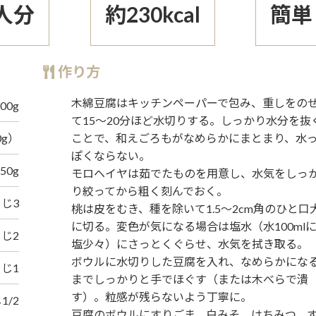
人分
約230kcal
簡単
作り方
木綿豆腐はキッチンペーパーで包み、重しをの
00g
て15〜20分ほど水切りする。しっかり水分を抜
0g）
ことで、和えごろもがなめらかにまとまり、水
ぽくならない。
50g
モロヘイヤは茹でたものを用意し、水気をしっ
り絞ってから粗く刻んでおく。
じ3
桃は皮をむき、種を除いて1.5〜2cm角のひと口
に切る。変色が気になる場合は塩水（水100ml
じ2
塩少々）にさっとくぐらせ、水気を拭き取る。
ボウルに水切りした豆腐を入れ、なめらかにな
じ1
までしっかりと手でほぐす（または木べらで潰
す）。粒感が残らないよう丁寧に。
1/2
豆腐のボウルにすりごま、白みそ、はちみつ、