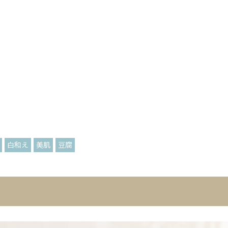
白和え
美肌
豆腐