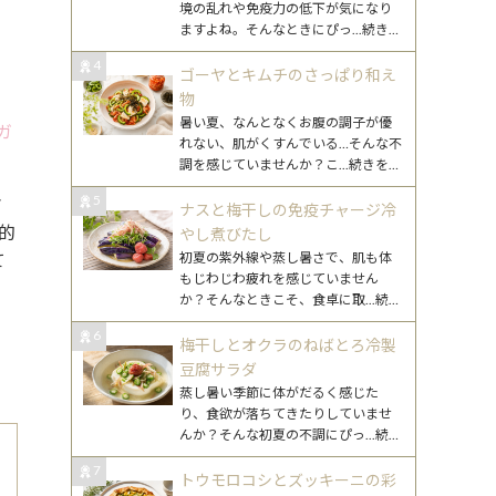
境の乱れや免疫力の低下が気になり
ますよね。そんなときにぴっ
...続きを
読む
4
ゴーヤとキムチのさっぱり和え
物
暑い夏、なんとなくお腹の調子が優
ガ
れない、肌がくすんでいる…そんな不
調を感じていませんか？こ
...続きを読
む
5
さ
ナスと梅干しの免疫チャージ冷
的
やし煮びたし
て
初夏の紫外線や蒸し暑さで、肌も体
もじわじわ疲れを感じていません
か？そんなときこそ、食卓に取
...続き
を読む
6
梅干しとオクラのねばとろ冷製
豆腐サラダ
蒸し暑い季節に体がだるく感じた
り、食欲が落ちてきたりしていませ
んか？そんな初夏の不調にぴっ
...続き
を読む
7
トウモロコシとズッキーニの彩