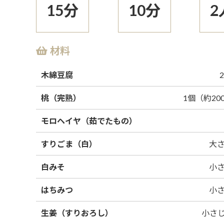
15分
10分
2
材料
木綿豆腐
2
桃（完熟）
1個（約20
モロヘイヤ（茹でたもの）
すりごま（白）
大さ
白みそ
小さ
はちみつ
小さ
生姜（すりおろし）
小さじ