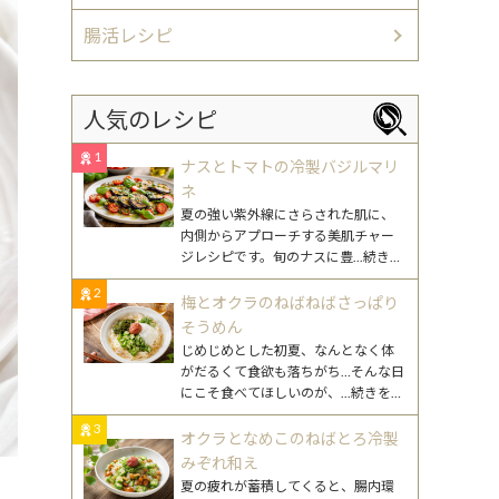
腸活レシピ
人気のレシピ
1
ナスとトマトの冷製バジルマリ
ネ
夏の強い紫外線にさらされた肌に、
内側からアプローチする美肌チャー
ジレシピです。旬のナスに豊
...続きを
読む
2
梅とオクラのねばねばさっぱり
そうめん
じめじめとした初夏、なんとなく体
がだるくて食欲も落ちがち…そんな日
にこそ食べてほしいのが、
...続きを読
む
3
オクラとなめこのねばとろ冷製
みぞれ和え
夏の疲れが蓄積してくると、腸内環