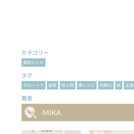
カテゴリー
美肌レシピ
タグ
モロヘイヤ
副菜
和え物
夏レシピ
抗酸化
桃
生姜
著者
MIKA