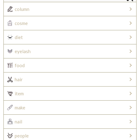
column
cosme
diet
eyelash
food
hair
item
make
nail
people