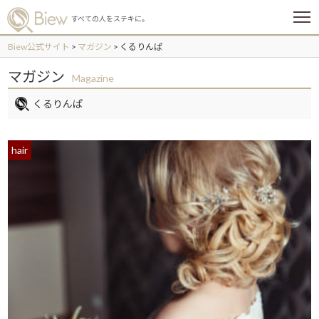
メ
すべての人をステキに。
ニ
ュ
Biew公式サイト
>
マガジン
>
くるりんぱ
ー
マガジン
Magazine
くるりんぱ
hair