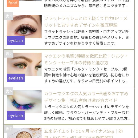
food
肪燃焼のメカニズムから、毎日続けるコツまで丁寧
にご紹介します。
4
フラットラッシュとは？軽くて目力UP！メ
リットとおすすめデザインを徹底解説
フラットラッシュは軽量・高密着・目力アップが叶
うマツエクの新素材。従来との違いやメリット、お
eyelash
すすめデザインをわかりやすく解説します。
5
マツエクの毛質3種類を徹底比較！シルク・
ミンク・セーブルの特徴と選び方
マツエクの毛質「シルク・ミンク・セーブル」3種
類の特徴や付け心地の違いを徹底解説。初心者にお
eyelash
すすめの選び方や、なりたい目元別のポイントもご
紹介します。
6
カラーマツエクの人気カラー5選＆おすすめ
デザイン集｜初心者向け選び方ガイド
カラーマツエクの人気カラーやおすすめデザインを
詳しく解説。ブラウン・バーガンディ・ブルーなど
eyelash
5色の特徴と、初心者でも挑戦しやすい取り入れ方
を紹介します。
7
玄米ダイエットで1ヶ月マイナス5kg｜効
果・やり方・成功のコツを徹底解説