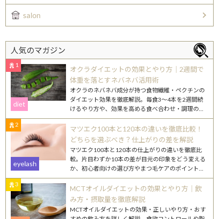
salon
人気のマガジン
1
オクラダイエットの効果とやり方｜2週間で
体重を落とすネバネバ活用術
オクラのネバネバ成分が持つ食物繊維・ペクチンの
ダイエット効果を徹底解説。毎食3〜4本を2週間続
diet
けるやり方や、効果を高める食べ合わせ・調理のコ
ツを紹介します。
2
マツエク100本と120本の違いを徹底比較！
どちらを選ぶべき？仕上がりの差を解説
マツエク100本と120本の仕上がりの違いを徹底比
較。片目わずか10本の差が目元の印象をどう変える
eyelash
か、初心者向けの選び方やまつ毛ケアのポイントも
詳しく解説します。
3
MCTオイルダイエットの効果とやり方｜飲
み方・摂取量を徹底解説
MCTオイルダイエットの効果・正しいやり方・おす
すめの飲み方を詳しく解説。食欲コントロールや脂