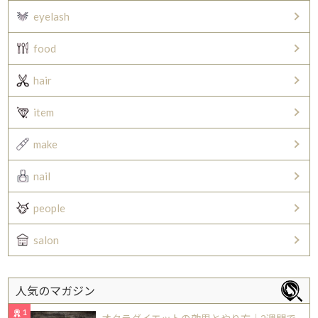
eyelash
food
hair
item
make
nail
people
salon
人気のマガジン
1