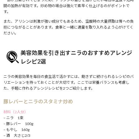
間の加熱が有効です。炒め物の場合は強火で素早く仕上げるのがポイントで
す。
また、アリシンは刺激が強い成分でもあるため、空腹時の大量摂取は胃への負
担につながることがあります。食事と一緒に適量を取り入れるよう心がけてく
ださい。
美容効果を引き出すニラのおすすめアレンジ
レシピ2選
ニラの美容効果を毎日の食生活で活かすには、飽きずに続けられるレシピのバ
リエーションを持っておくことが大切です。ここでは栄養バランスも考慮し
た、手軽に作れるアレンジレシピを2つご紹介します。
豚レバーとニラのスタミナ炒め
材料（2人分）
– ニラ 1束
– 豚レバー 100g
– もやし 160g
– 酒 大さじ2/3