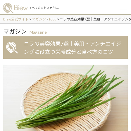
メ
すべての人をステキに。
ニ
ュ
Biew公式サイト
>
マガジン
>
food
>
ニラの美容効果7選｜美肌・アンチエイジン
ー
マガジン
Magazine
ニラの美容効果7選｜美肌・アンチエイジ
ングに役立つ栄養成分と食べ方のコツ