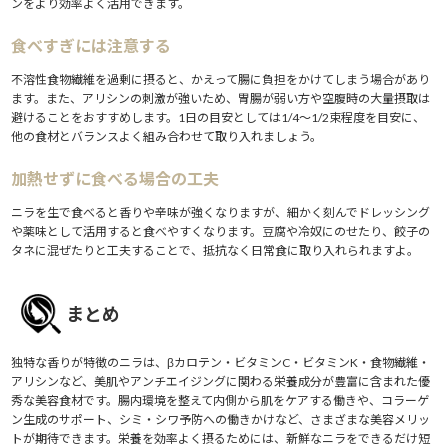
ンをより効率よく活用できます。
食べすぎには注意する
不溶性食物繊維を過剰に摂ると、かえって腸に負担をかけてしまう場合があり
ます。また、アリシンの刺激が強いため、胃腸が弱い方や空腹時の大量摂取は
避けることをおすすめします。1日の目安としては1/4〜1/2束程度を目安に、
他の食材とバランスよく組み合わせて取り入れましょう。
加熱せずに食べる場合の工夫
ニラを生で食べると香りや辛味が強くなりますが、細かく刻んでドレッシング
や薬味として活用すると食べやすくなります。豆腐や冷奴にのせたり、餃子の
タネに混ぜたりと工夫することで、抵抗なく日常食に取り入れられますよ。
まとめ
独特な香りが特徴のニラは、βカロテン・ビタミンC・ビタミンK・食物繊維・
アリシンなど、美肌やアンチエイジングに関わる栄養成分が豊富に含まれた優
秀な美容食材です。腸内環境を整えて内側から肌をケアする働きや、コラーゲ
ン生成のサポート、シミ・シワ予防への働きかけなど、さまざまな美容メリッ
トが期待できます。栄養を効率よく摂るためには、新鮮なニラをできるだけ短