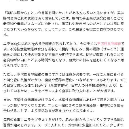
「美肌は腸から」という言葉を聞いたことがある方も多いと思いますが、実は
腸内環境と肌の状態は深く関係しています。腸内で善玉菌が活発に働くことで
老廃物や毒素がスムーズに排出され、肌荒れや吹き出ものが出にくい状態に整
うとされているからです。そしてニラは、この腸活にも役立つ食材のひとつで
す。
ニラ100gには約2.7gの食物繊維が含まれており、その多くは
不溶性食物繊維
で
す。不溶性食物繊維は水分を吸収して腸内で膨らみ、腸の蠕動（ぜんどう）運
動を活発にして便の排出を促す働きが期待できます。便秘が改善されることで
老廃物が体内にとどまる時間が短くなり、肌荒れの悩みを感じにくくなると考
えられています。
ただし、不溶性食物繊維の摂りすぎには注意が必要です。一度に大量に食べる
と消化管に負担がかかり、腹痛や便秘の悪化につながるケースもあります。1日
の目安は成人女性で18g程度（厚生労働省「日本人の食事摂取基準」より）と
されているため、ニラをバランスよく食事に取り入れることが大切です。
また、不溶性食物繊維だけでなく、水溶性食物繊維もあわせて摂ると腸内フロ
ーラが整いやすくなります。ニラと一緒にきのこ類や海藻類・果物などを組み
合わせることで、より腸活効果が高まりやすくなりますよ。
毎日の食事にニラをプラスするだけで、肌の内側からじっくりケアできる腸活
習慣が始められます。スープに入れたり、炒め物に少量加えたりと、少しずつ