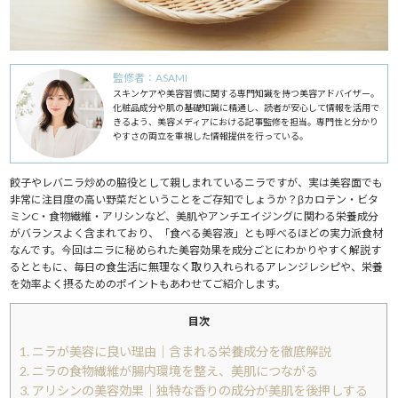
監修者：ASAMI
スキンケアや美容習慣に関する専門知識を持つ美容アドバイザー。
化粧品成分や肌の基礎知識に精通し、読者が安心して情報を活用で
きるよう、美容メディアにおける記事監修を担当。専門性と分かり
やすさの両立を重視した情報提供を行っている。
餃子やレバニラ炒めの脇役として親しまれているニラですが、実は美容面でも
非常に注目度の高い野菜だということをご存知でしょうか？βカロテン・ビタ
ミンC・食物繊維・アリシンなど、美肌やアンチエイジングに関わる栄養成分
がバランスよく含まれており、「食べる美容液」とも呼べるほどの実力派食材
なんです。今回はニラに秘められた美容効果を成分ごとにわかりやすく解説す
るとともに、毎日の食生活に無理なく取り入れられるアレンジレシピや、栄養
を効率よく摂るためのポイントもあわせてご紹介します。
目次
1.
ニラが美容に良い理由｜含まれる栄養成分を徹底解説
2.
ニラの食物繊維が腸内環境を整え、美肌につながる
3.
アリシンの美容効果｜独特な香りの成分が美肌を後押しする