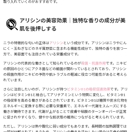
取り入れていくのがおすすめです。
アリシンの美容効果｜独特な香りの成分が美
肌を後押しする
ニラの特徴的な匂いの正体は
アリシン
という成分です。アリシンはニラやにん
にく・玉ねぎなどのネギ属野菜に含まれる機能性成分で、独特の香りを放つ一
方で、美容面でも注目されている栄養成分です。
アリシンの代表的な働きとして知られているのが
殺菌・抗菌作用
です。ニキビ
の原因のひとつにアクネ菌などの細菌が関わっているとされており、アリシン
の殺菌作用がニキビの予防や肌トラブルの軽減に役立つ可能性があると考えら
れています。
さらに注目したいのが、アリシンが持つ
ビタミンB1の吸収促進効果
です。アリ
シンはビタミンB1と結合してアリチアミンという物質に変化し、ビタミンB1
の吸収率を高める働きがあるとされています。ビタミンB1は糖質や炭水化物を
エネルギーに変換する際に必要な栄養素で、エネルギー代謝をスムーズにする
働きが期待できます。代謝が上がることで皮膚や粘膜のターンオーバーが正常
に促されやすくなり、健やかな肌状態の維持につながると考えられています。
ただし、アリシンは熱や酸化に弱い成分でもあります。長時間の加熱調理では
一部が分解されてしまうため、アリシンの働きを活かしたい場合は生食や短時