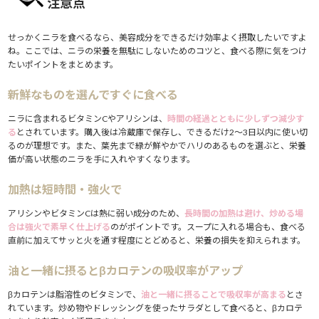
注意点
せっかくニラを食べるなら、美容成分をできるだけ効率よく摂取したいですよ
ね。ここでは、ニラの栄養を無駄にしないためのコツと、食べる際に気をつけ
たいポイントをまとめます。
新鮮なものを選んですぐに食べる
ニラに含まれるビタミンCやアリシンは、
時間の経過とともに少しずつ減少す
る
とされています。購入後は冷蔵庫で保存し、できるだけ2〜3日以内に使い切
るのが理想です。また、葉先まで緑が鮮やかでハリのあるものを選ぶと、栄養
価が高い状態のニラを手に入れやすくなります。
加熱は短時間・強火で
アリシンやビタミンCは熱に弱い成分のため、
長時間の加熱は避け、炒める場
合は強火で素早く仕上げる
のがポイントです。スープに入れる場合も、食べる
直前に加えてサッと火を通す程度にとどめると、栄養の損失を抑えられます。
油と一緒に摂るとβカロテンの吸収率がアップ
βカロテンは脂溶性のビタミンで、
油と一緒に摂ることで吸収率が高まる
とさ
れています。炒め物やドレッシングを使ったサラダとして食べると、βカロテ