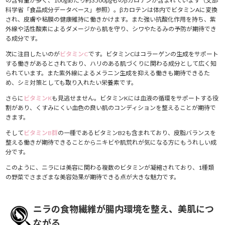
の含有量が多く、100gあたり約3500μgものβカロテンが含まれています（文部
科学省「食品成分データベース」参照）。βカロテンは体内でビタミンAに変換
され、皮膚や粘膜の健康維持に働きかけます。また強い抗酸化作用を持ち、紫
外線や活性酸素によるダメージから肌を守り、シワやたるみの予防が期待でき
る成分です。
次に注目したいのが
ビタミンC
です。ビタミンCはコラーゲンの生成をサポート
する働きがあるとされており、ハリのある肌づくりに関わる成分として広く知
られています。また紫外線によるメラニン生成を抑える働きも期待できるた
め、シミ対策としても取り入れたい栄養素です。
さらに
ビタミンK
も見逃せません。ビタミンKには血液の循環をサポートする役
割があり、くすみにくい血色の良い肌のコンディションを整えることが期待で
きます。
そして
ビタミンB群
の一種であるビタミンB2も含まれており、皮脂バランスを
整える働きが期待できることからニキビや肌荒れが気になる方にもうれしい成
分です。
このように、ニラには美容に関わる複数のビタミンが凝縮されており、1種類
の野菜でさまざまな美容効果が期待できる点が大きな魅力です。
ニラの食物繊維が腸内環境を整え、美肌につ
ながる