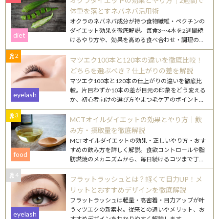
オクラダイエットの効果とやり方｜2週間で
体重を落とすネバネバ活用術
オクラのネバネバ成分が持つ食物繊維・ペクチンの
ダイエット効果を徹底解説。毎食3〜4本を2週間続
diet
けるやり方や、効果を高める食べ合わせ・調理のコ
ツを紹介します。
2
マツエク100本と120本の違いを徹底比較！
どちらを選ぶべき？仕上がりの差を解説
マツエク100本と120本の仕上がりの違いを徹底比
較。片目わずか10本の差が目元の印象をどう変える
eyelash
か、初心者向けの選び方やまつ毛ケアのポイントも
詳しく解説します。
3
MCTオイルダイエットの効果とやり方｜飲
み方・摂取量を徹底解説
MCTオイルダイエットの効果・正しいやり方・おす
すめの飲み方を詳しく解説。食欲コントロールや脂
food
肪燃焼のメカニズムから、毎日続けるコツまで丁寧
にご紹介します。
4
フラットラッシュとは？軽くて目力UP！メ
リットとおすすめデザインを徹底解説
フラットラッシュは軽量・高密着・目力アップが叶
うマツエクの新素材。従来との違いやメリット、お
eyelash
すすめデザインをわかりやすく解説します。