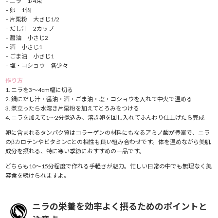
– ニラ 1/4束
– 卵 1個
– 片栗粉 大さじ1/2
– だし汁 2カップ
– 醤油 小さじ2
– 酒 小さじ1
– ごま油 小さじ1
– 塩・コショウ 各少々
作り方
1. ニラを3〜4cm幅に切る
2. 鍋にだし汁・醤油・酒・ごま油・塩・コショウを入れて中火で温める
3. 煮立ったら水溶き片栗粉を加えてとろみをつける
4. ニラを加えて1〜2分煮込み、溶き卵を回し入れてふんわり仕上げたら完成
卵に含まれるタンパク質はコラーゲンの材料にもなるアミノ酸が豊富で、ニラ
のβカロテンやビタミンCとの相性も良い組み合わせです。体を温めながら美肌
成分を摂れる、特に寒い季節におすすめの一品です。
どちらも10〜15分程度で作れる手軽さが魅力。忙しい日常の中でも無理なく美
容食を続けられますよ。
ニラの栄養を効率よく摂るためのポイントと