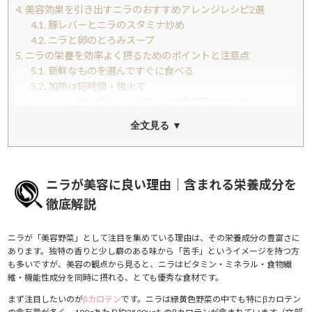
4.
美容効果を引き出すニラのおすすめアレンジレシピ2選
4.1.
豚レバーとニラのスタミナ炒め
4.2.
ニラと卵のとろみスープ
5.
ニラの栄養を効率よく摂るためのポイントと注意点
5.1.
新鮮なものを選んですぐに食べる
5.2.
加熱は短時間・強火で
5.3.
油と一緒に摂るとβカロテンの吸収率がアップ
5.4.
食べすぎには注意する
全文見る ▼
5.5.
加熱せずに食べる場合の工夫
6.
まとめ
7.
もっと美容情報をチェック
ニラが美容に良い理由｜含まれる栄養成分を
徹底解説
ニラが「美容野菜」として注目を集めている理由は、その栄養成分の豊富さに
あります。独特の香りと少し癖のある味から「苦手」というイメージを持つ方
も多いですが、美容の観点から見ると、ニラはビタミン・ミネラル・食物繊
維・機能性成分を同時に摂れる、とても優秀な食材です。
まず注目したいのが
βカロテン
です。ニラは緑黄色野菜の中でも特にβカロテン