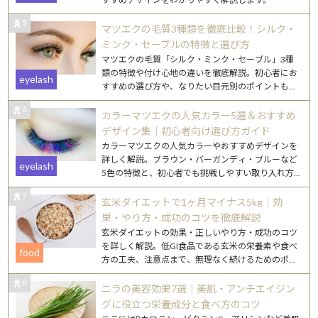
5
マツエクの毛質3種類を徹底比較！シルク・
ミンク・セーブルの特徴と選び方
マツエクの毛質「シルク・ミンク・セーブル」3種
類の特徴や付け心地の違いを徹底解説。初心者にお
eyelash
すすめの選び方や、なりたい目元別のポイントもご
紹介します。
6
カラーマツエクの人気カラー5選＆おすすめ
デザイン集｜初心者向け選び方ガイド
カラーマツエクの人気カラーやおすすめデザインを
詳しく解説。ブラウン・バーガンディ・ブルーなど
eyelash
5色の特徴と、初心者でも挑戦しやすい取り入れ方
を紹介します。
7
玄米ダイエットで1ヶ月マイナス5kg｜効
果・やり方・成功のコツを徹底解説
玄米ダイエットの効果・正しいやり方・成功のコツ
を詳しく解説。低GI食品である玄米の栄養素や食べ
food
方の工夫、注意点まで、無理なく続けるためのポイ
ントをまとめました。
8
ニラの美容効果7選｜美肌・アンチエイジン
グに役立つ栄養成分と食べ方のコツ