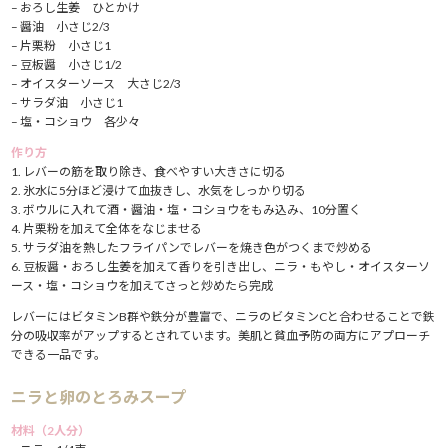
– おろし生姜 ひとかけ
– 醤油 小さじ2/3
– 片栗粉 小さじ1
– 豆板醤 小さじ1/2
– オイスターソース 大さじ2/3
– サラダ油 小さじ1
– 塩・コショウ 各少々
作り方
1. レバーの筋を取り除き、食べやすい大きさに切る
2. 氷水に5分ほど浸けて血抜きし、水気をしっかり切る
3. ボウルに入れて酒・醤油・塩・コショウをもみ込み、10分置く
4. 片栗粉を加えて全体をなじませる
5. サラダ油を熱したフライパンでレバーを焼き色がつくまで炒める
6. 豆板醤・おろし生姜を加えて香りを引き出し、ニラ・もやし・オイスターソ
ース・塩・コショウを加えてさっと炒めたら完成
レバーにはビタミンB群や鉄分が豊富で、ニラのビタミンCと合わせることで鉄
分の吸収率がアップするとされています。美肌と貧血予防の両方にアプローチ
できる一品です。
ニラと卵のとろみスープ
材料（2人分）