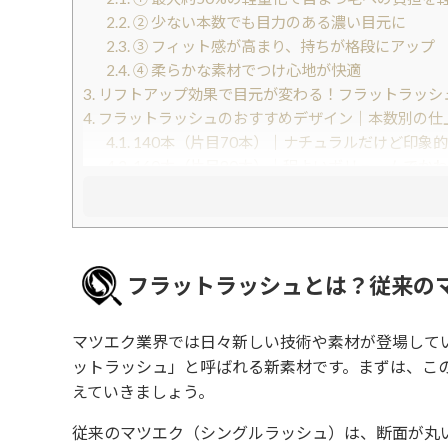
2.2.
② 少ない本数でも目力のある濃い目元に
2.3.
③ フィット感が高まり、持ちが格段にアップ
2.4.
④ 柔らかな素材でつけ心地が快適
3.
リフトアップ効果で目元が変わる！フラットラッシ
4.
フラットラッシュのおすすめデザイン｜本数別の仕
4.1.
140本（片目70本）｜ナチュラルだけど印象
4.2.
160本（片目80本）｜程よいボリュームでか
4.3.
200本（片目100本）｜つけまつ毛顔負けのパ
5.
まとめ
6.
もっと美容情報をチェック
フラットラッシュとは？従来の
マツエク業界では日々新しい技術や素材が登場して
ットラッシュ」と呼ばれる新素材です。まずは、こ
えていきましょう。
従来のマツエク（シングルラッシュ）は、断面が丸