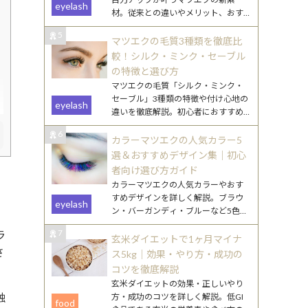
eyelash
材。従来との違いやメリット、おす
すめデザインをわかりやすく解説し
5
ます。
マツエクの毛質3種類を徹底比
較！シルク・ミンク・セーブル
の特徴と選び方
マツエクの毛質「シルク・ミンク・
セーブル」3種類の特徴や付け心地の
eyelash
違いを徹底解説。初心者におすすめ
の選び方や、なりたい目元別のポイ
6
ントもご紹介します。
カラーマツエクの人気カラー5
選＆おすすめデザイン集｜初心
者向け選び方ガイド
カラーマツエクの人気カラーやおす
すめデザインを詳しく解説。ブラウ
eyelash
ン・バーガンディ・ブルーなど5色の
特徴と、初心者でも挑戦しやすい取
7
ラ
り入れ方を紹介します。
玄米ダイエットで1ヶ月マイナ
さ
ス5kg｜効果・やり方・成功の
コツを徹底解説
玄米ダイエットの効果・正しいやり
触
方・成功のコツを詳しく解説。低GI
food