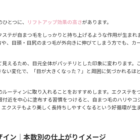
のひとつに、
リフトアップ効果の高さ
があります。
クステが自まつ毛をしっかりと持ち上げるような作用が生まれ
方や、目頭・目尻のまつ毛が外向きに伸びてしまう方でも、カ
て見えるため、目元全体がパッチリとした印象に変わります。
きない変化で、「目が大きくなった？」と周囲に気づかれるほ
のルーティンに取り入れることをおすすめします。エクステを
根付近を中心に塗布する習慣をつけると、自まつ毛のハリやコ
、エクステもより美しく長持ちしやすくなるという好循環が生
ザイン｜本数別の仕上がりイメージ