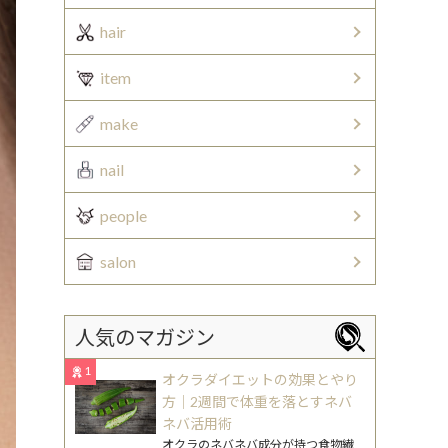
hair
item
make
nail
people
salon
人気のマガジン
1
オクラダイエットの効果とやり
方｜2週間で体重を落とすネバ
ネバ活用術
オクラのネバネバ成分が持つ食物繊