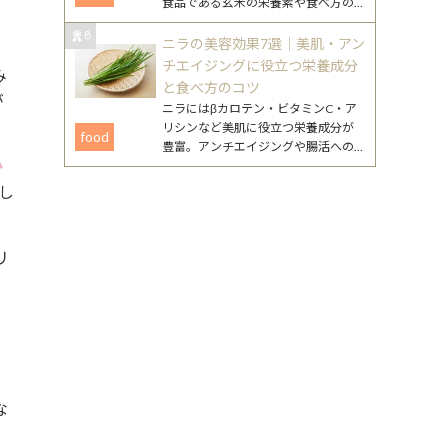
食品である玄米の栄養素や食べ方の
、
工夫、注意点まで、無理なく続ける
8
ためのポイントをまとめました。
ニラの美容効果7選｜美肌・アン
チエイジングに役立つ栄養成分
み
と食べ方のコツ
が
ニラにはβカロテン・ビタミンC・ア
リシンなど美肌に役立つ栄養成分が
food
豊富。アンチエイジングや腸活への
か
働きが期待できるニラの美容効果
と、毎日続けやすいレシピを詳しく
し
紹介します。
リ
な