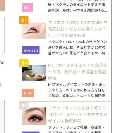
維・ペクチンのダイエット効果を徹
diet
底解説。毎食3〜4本を2週間続けるや
り方や、効果を高める食べ合わせ・
2
調理のコツを紹介します。
マツエク100本と120本の違いを
徹底比較！どちらを選ぶべき？
仕上がりの差を解説
マツエク100本と120本の仕上がりの
違いを徹底比較。片目わずか10本の
eyelash
差が目元の印象をどう変えるか、初
心者向けの選び方やまつ毛ケアのポ
ぜ
3
イントも詳しく解説します。
MCTオイルダイエットの効果と
と
やり方｜飲み方・摂取量を徹底
、
解説
な
MCTオイルダイエットの効果・正し
いやり方・おすすめの飲み方を詳し
food
く解説。食欲コントロールや脂肪燃
焼のメカニズムから、毎日続けるコ
4
ツまで丁寧にご紹介します。
フラットラッシュとは？軽くて
目力UP！メリットとおすすめデ
ザインを徹底解説
フラットラッシュは軽量・高密着・
目力アップが叶うマツエクの新素