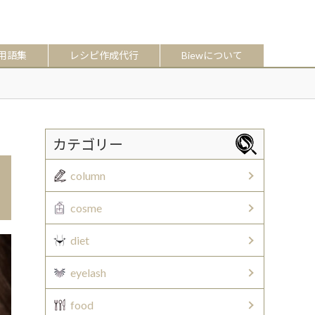
用語集
レシピ作成代行
Biewについて
カテゴリー
column
cosme
diet
eyelash
food