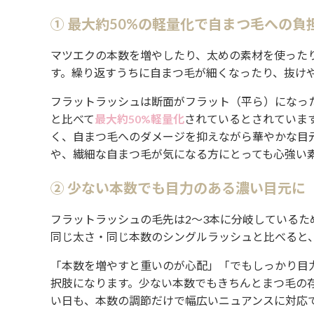
① 最大約50%の軽量化で自まつ毛への負
マツエクの本数を増やしたり、太めの素材を使った
す。繰り返すうちに自まつ毛が細くなったり、抜け
フラットラッシュは断面がフラット（平ら）になっ
と比べて
最大約50%軽量化
されているとされていま
く、自まつ毛へのダメージを抑えながら華やかな目
や、繊細な自まつ毛が気になる方にとっても心強い
② 少ない本数でも目力のある濃い目元に
フラットラッシュの毛先は2〜3本に分岐しているた
同じ太さ・同じ本数のシングルラッシュと比べると
「本数を増やすと重いのが心配」「でもしっかり目
択肢になります。少ない本数でもきちんとまつ毛の
い日も、本数の調節だけで幅広いニュアンスに対応