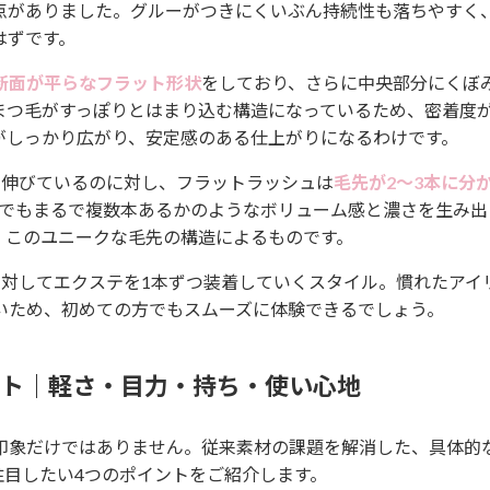
点がありました。グルーがつきにくいぶん持続性も落ちやすく
はずです。
断面が平らなフラット形状
をしており、さらに中央部分にくぼ
まつ毛がすっぽりとはまり込む構造になっているため、密着度
がしっかり広がり、安定感のある仕上がりになるわけです。
で伸びているのに対し、フラットラッシュは
毛先が2〜3本に分
本でもまるで複数本あるかのようなボリューム感と濃さを生み出
、このユニークな毛先の構造によるものです。
に対してエクステを1本ずつ装着していくスタイル。慣れたアイ
いため、初めての方でもスムーズに体験できるでしょう。
ット｜軽さ・目力・持ち・使い心地
印象だけではありません。従来素材の課題を解消した、具体的
注目したい4つのポイントをご紹介します。