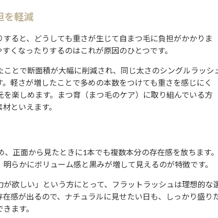
担を軽減
りすると、どうしても重さが生じて自まつ毛に負担がかかりま
やすくなったりするのはこれが原因のひとつです。
たことで断面積が大幅に削減され、同じ太さのシングルラッシ
す。軽さが増したことで多めの本数をつけても重さを感じにく
元を楽しめます。まつ育（まつ毛のケア）に取り組んでいる方
素材といえます。
め、正面から見たときに1本でも複数本分の存在感を放ちます
、明らかにボリューム感と黒みが増して見えるのが特徴です。
力が欲しい」という方にとって、フラットラッシュは理想的な
存在感が出るので、ナチュラルに見せたい日も、しっかり盛り
できます。