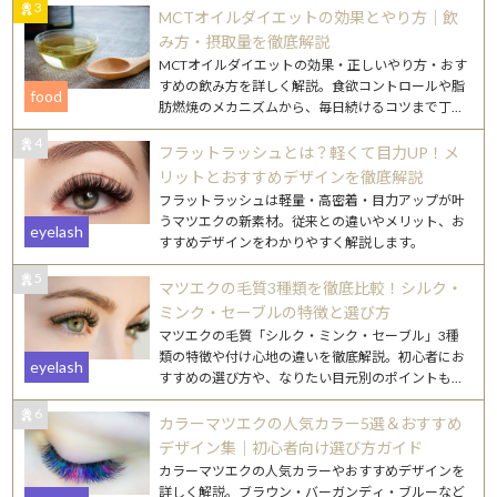
3
MCTオイルダイエットの効果とやり方｜飲
み方・摂取量を徹底解説
MCTオイルダイエットの効果・正しいやり方・おす
すめの飲み方を詳しく解説。食欲コントロールや脂
food
肪燃焼のメカニズムから、毎日続けるコツまで丁寧
にご紹介します。
4
フラットラッシュとは？軽くて目力UP！メ
リットとおすすめデザインを徹底解説
フラットラッシュは軽量・高密着・目力アップが叶
うマツエクの新素材。従来との違いやメリット、お
eyelash
すすめデザインをわかりやすく解説します。
5
マツエクの毛質3種類を徹底比較！シルク・
ミンク・セーブルの特徴と選び方
マツエクの毛質「シルク・ミンク・セーブル」3種
類の特徴や付け心地の違いを徹底解説。初心者にお
eyelash
すすめの選び方や、なりたい目元別のポイントもご
紹介します。
6
カラーマツエクの人気カラー5選＆おすすめ
デザイン集｜初心者向け選び方ガイド
カラーマツエクの人気カラーやおすすめデザインを
詳しく解説。ブラウン・バーガンディ・ブルーなど