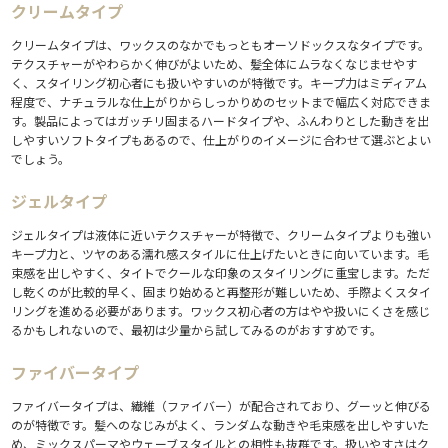
4.1.
1. 少量からスタートする
クリームタイプ
4.2.
2. 手のひらで十分に伸ばしてから使う
クリームタイプは、ワックスのなかでもっともオーソドックスなタイプです。
4.3.
3. 毛先・中間から根元の順につける
テクスチャーがやわらかく伸びがよいため、髪全体にムラなくなじませやす
4.4.
4. 仕上げにスプレーを重ねる
く、スタイリング初心者にも扱いやすいのが特徴です。キープ力はミディアム
5.
まとめ
程度で、ナチュラルな仕上がりからしっかりめのセットまで幅広く対応できま
6.
もっと美容情報をチェック
す。製品によってはガッチリ固まるハードタイプや、ふんわりとした動きを出
しやすいソフトタイプもあるので、仕上がりのイメージに合わせて選ぶとよい
でしょう。
ジェルタイプ
ジェルタイプは液体に近いテクスチャーが特徴で、クリームタイプよりも強い
キープ力と、ツヤのある濡れ感スタイルに仕上げたいときに向いています。毛
束感を出しやすく、タイトでクールな印象のスタイリングに重宝します。ただ
し乾くのが比較的早く、固まり始めると再整形が難しいため、手際よくスタイ
リングを進める必要があります。ワックス初心者の方はやや扱いにくさを感じ
るかもしれないので、最初は少量から試してみるのがおすすめです。
ファイバータイプ
ファイバータイプは、繊維（ファイバー）が配合されており、グーッと伸びる
のが特徴です。髪へのなじみがよく、ランダムな動きや毛束感を出しやすいた
め、ミックスパーマやウェーブスタイルとの相性も抜群です。扱いやすさはク