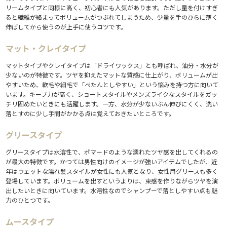
リームタイプと同様に高く、初心者にも人気があります。ただし量を付けすぎ
ると繊維が絡まってボリュームがつぶれてしまうため、少量を手のひらに薄く
伸ばしてから使うのが上手に使うコツです。
マット・クレイタイプ
マットタイプやクレイタイプは「ドライワックス」とも呼ばれ、油分・水分が
少ないのが特徴です。ツヤを抑えたマットな質感に仕上がり、ボリュームが出
やすいため、軟毛や細毛で「ぺたんとしやすい」という悩みを持つ方に向いて
います。キープ力が高く、ショートスタイルやメンズライクなスタイルをガッ
チリ固めたいときにも活躍します。一方、水分が少ないぶん伸びにくく、洗い
落とすのに少し手間がかかる点は覚えておきたいところです。
グリースタイプ
グリースタイプは水溶性で、ポマードのような濡れたツヤ感を出してくれるの
が最大の特徴です。かつては男性向けのイメージが強いアイテムでしたが、近
年はウェットな濡れ髪スタイルが女性にも人気となり、女性用グリースも多く
登場しています。ボリュームを出すというよりは、束感を作りながらツヤを演
出したいときに向いています。水溶性なのでシャンプーで落としやすい点も魅
力のひとつです。
ムースタイプ