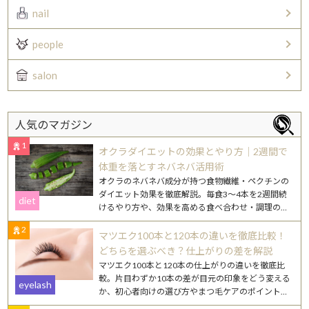
nail
people
salon
人気のマガジン
1
オクラダイエットの効果とやり方｜2週間で
体重を落とすネバネバ活用術
オクラのネバネバ成分が持つ食物繊維・ペクチンの
ダイエット効果を徹底解説。毎食3〜4本を2週間続
diet
けるやり方や、効果を高める食べ合わせ・調理のコ
ツを紹介します。
2
マツエク100本と120本の違いを徹底比較！
どちらを選ぶべき？仕上がりの差を解説
マツエク100本と120本の仕上がりの違いを徹底比
較。片目わずか10本の差が目元の印象をどう変える
eyelash
か、初心者向けの選び方やまつ毛ケアのポイントも
詳しく解説します。