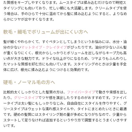
た質感をキープしやすくなります。ムースタイプは揉み込むだけなので時短ス
タイリングにも向いており、忙しい朝にも大活躍します。クリームタイプを使
う場合は、手のひらで十分に温めてから髪に揉み込むようにすると、よりなめ
らかにツヤが出やすくなります。
軟毛・細毛でボリュームが出にくい方へ
髪が細くやわらかくて、すぐペタンとしてしまうというお悩みには、水分・油
分の少ない
マットタイプ・クレイタイプ
がぴったりです。油分が少ないぶん髪
が重くなりにくく、根元からしっかりとボリュームを出しながらキープ力も高
い点が大きな魅力です。ドライな仕上がりになるため、ツヤよりもふんわりし
たマットな質感を好む方にも向いています。スタイリングのときは少量を手全
体に広げ、根元に揉み込むようにつけると効果的です。
硬毛・ノーマル毛の方へ
比較的太くしっかりとした髪質の方は、
ファイバータイプ
で動きや束感を出し
たり、
グリースタイプ
でツヤ感を演出したりするのがおすすめです。ファイバ
ータイプは太い髪にもしっかりなじみ、自由自在にスタイルを作りやすく、グ
リースタイプはウェットな濡れ感スタイルや、タイトにまとめたいときに最適
です。硬めの髪質にはスタイリング剤の量が多めになりがちなので、少量から
スタートして足りなければ追加するというやり方で調整するとうまくいきやす
いです。