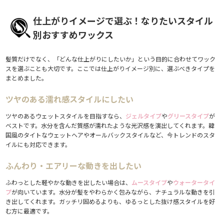
仕上がりイメージで選ぶ！なりたいスタイル
別おすすめワックス
髪質だけでなく、「どんな仕上がりにしたいか」という目的に合わせてワック
スを選ぶことも大切です。ここでは仕上がりイメージ別に、選ぶべきタイプを
まとめました。
ツヤのある濡れ感スタイルにしたい
ツヤのあるウェットスタイルを目指すなら、
ジェルタイプ
や
グリースタイプ
が
ベストです。水分を含んだ質感が濡れたような光沢感を演出してくれます。韓
国風のタイトなウェットヘアやオールバックスタイルなど、今トレンドのスタ
イルにも対応できます。
ふんわり・エアリーな動きを出したい
ふわっとした軽やかな動きを出したい場合は、
ムースタイプ
や
ウォータータイ
プ
が向いています。水分が髪をやわらかく包みながら、ナチュラルな動きを引
き出してくれます。ガッチリ固めるよりも、ゆるっとした抜け感スタイルを好
む方に最適です。