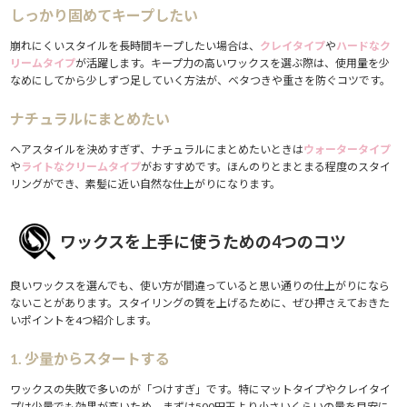
しっかり固めてキープしたい
崩れにくいスタイルを長時間キープしたい場合は、
クレイタイプ
や
ハードなク
リームタイプ
が活躍します。キープ力の高いワックスを選ぶ際は、使用量を少
なめにしてから少しずつ足していく方法が、ベタつきや重さを防ぐコツです。
ナチュラルにまとめたい
ヘアスタイルを決めすぎず、ナチュラルにまとめたいときは
ウォータータイプ
や
ライトなクリームタイプ
がおすすめです。ほんのりとまとまる程度のスタイ
リングができ、素髪に近い自然な仕上がりになります。
ワックスを上手に使うための4つのコツ
良いワックスを選んでも、使い方が間違っていると思い通りの仕上がりになら
ないことがあります。スタイリングの質を上げるために、ぜひ押さえておきた
いポイントを4つ紹介します。
1. 少量からスタートする
ワックスの失敗で多いのが「つけすぎ」です。特にマットタイプやクレイタイ
プは少量でも効果が高いため、まずは500円玉より小さいくらいの量を目安に