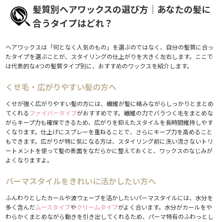
髪質別ヘアワックスの選び方｜あなたの髪に
合うタイプはどれ？
ヘアワックスは「何となく人気のもの」を選ぶのではなく、自分の髪質に合っ
たタイプを選ぶことが、スタイリングの仕上がりを大きく左右します。ここで
は代表的な4つの髪質タイプ別に、おすすめのワックスを紹介します。
くせ毛・広がりやすい髪の方へ
くせが強く広がりやすい髪の方には、繊維が髪に絡みながらしっかりとまとめ
てくれる
ファイバータイプ
がおすすめです。繊維の力でバラつく毛をまとめな
がらキープ力も確保できるため、広がりを抑えたスタイルを長時間維持しやす
くなります。仕上げにスプレーを重ねることで、さらにキープ力を高めること
もできます。広がりが特に気になる方は、スタイリング前に洗い流さないトリ
ートメントを使って髪の表面をなだらかに整えておくと、ワックスのなじみが
よくなりますよ。
パーマスタイルをきれいに活かしたい方へ
ふんわりとしたカールや波ウェーブを活かしたいパーマスタイルには、水分を
多く含んだ
ムースタイプ
や
クリームタイプ
がよく合います。水分がカールをや
わらかくまとめながら動きを引き出してくれるため、パーマ特有のふわっとし