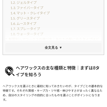
1.2.
ジェルタイプ
1.3.
ファイバータイプ
1.4.
マット・クレイタイプ
1.5.
グリースタイプ
1.6.
ムースタイプ
1.7.
スプレータイプ
1.8.
ウォータータイプ
2.
髪質別ヘアワックスの選び方｜あなたの髪に合うタイプはど
れ？
全文見る ▼
2.1.
くせ毛・広がりやすい髪の方へ
2.2.
パーマスタイルをきれいに活かしたい方へ
2.3.
軟毛・細毛でボリュームが出にくい方へ
2.4.
硬毛・ノーマル毛の方へ
ヘアワックスの主な種類と特徴｜まずは8タ
3.
仕上がりイメージで選ぶ！なりたいスタイル別おすすめワッ
イプを知ろう
クス
3.1.
ツヤのある濡れ感スタイルにしたい
ヘアワックスを選ぶときに最初に知っておきたいのが、タイプごとの基本的な
3.2.
ふんわり・エアリーな動きを出したい
特徴です。それぞれ質感・キープ力・ツヤ感・伸びやすさがまったく異なるた
3.3.
しっかり固めてキープしたい
め、自分のスタイリングの目的に合ったものを選ぶことがポイントになりま
3.4.
ナチュラルにまとめたい
す。
4.
ワックスを上手に使うための4つのコツ