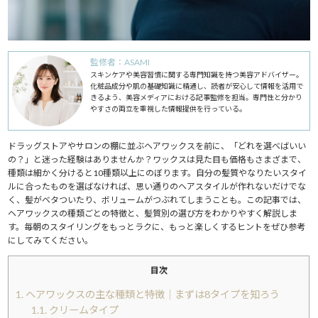
監修者：ASAMI
スキンケアや美容習慣に関する専門知識を持つ美容アドバイザー。
化粧品成分や肌の基礎知識に精通し、読者が安心して情報を活用で
きるよう、美容メディアにおける記事監修を担当。専門性と分かり
やすさの両立を重視した情報提供を行っている。
ドラッグストアやサロンの棚に並ぶヘアワックスを前に、「どれを選べばいい
の？」と迷った経験はありませんか？ワックスは見た目も価格もさまざまで、
種類は細かく分けると10種類以上にのぼります。自分の髪質やなりたいスタイ
ルに合ったものを選ばなければ、思い通りのヘアスタイルが作れないだけでな
く、髪がベタついたり、ボリュームがつぶれてしまうことも。この記事では、
ヘアワックスの種類ごとの特徴と、髪質別の選び方をわかりやすく解説しま
す。毎朝のスタイリングをもっとラクに、もっと楽しくするヒントをぜひ参考
にしてみてください。
目次
1.
ヘアワックスの主な種類と特徴｜まずは8タイプを知ろう
1.1.
クリームタイプ