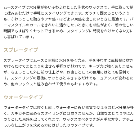
ムースタイプは水分量が多いふわふわとした泡状のワックスで、手に取って髪
に揉み込むだけで手軽にスタイリングできます。ガッチリ固めるというより
も、ふわっとした動きやツヤ感・ほどよい束感を出したいときに最適です。パ
ーマスタイルのカールをきれいに活かしたいときにも相性がよく、朝の忙しい
時間でもすばやくセットできるため、スタイリングに時間をかけたくない方に
も喜ばれています。
スプレータイプ
スプレータイプはムースと同様に水分を多く含み、手を使わずに直接髪に吹き
かけるだけでまとまりを出せる手軽さが魅力です。キープ力は強くありません
が、ちょっとした外出前の仕上げや、お直しとしての使用にはとても便利で
す。スタイリングの最後にサッとひとふきするだけでもニュアンスが変わるた
め、他のワックスと組み合わせて使うのもおすすめです。
ウォータータイプ
ウォータータイプは寝ぐせ直しウォーターに近い感覚で使えるほど水分量が多
く、ガチガチに固めるスタイリングには向きませんが、自然なまとまりやほん
のりとした束感を出してくれます。ワックスのベタつきが苦手な方や、ナチュ
ラルな仕上がりを求める方にはぴったりのタイプです。