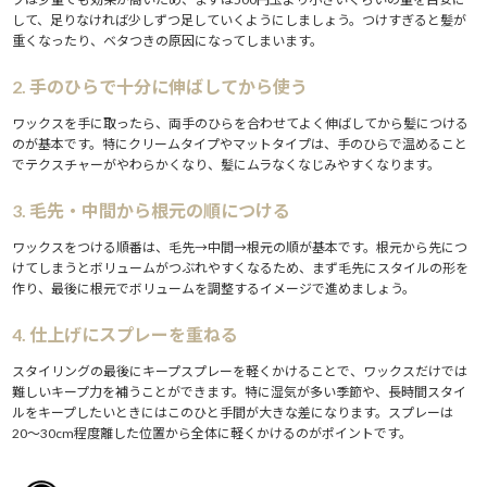
して、足りなければ少しずつ足していくようにしましょう。つけすぎると髪が
重くなったり、ベタつきの原因になってしまいます。
2. 手のひらで十分に伸ばしてから使う
ワックスを手に取ったら、両手のひらを合わせてよく伸ばしてから髪につける
のが基本です。特にクリームタイプやマットタイプは、手のひらで温めること
でテクスチャーがやわらかくなり、髪にムラなくなじみやすくなります。
3. 毛先・中間から根元の順につける
ワックスをつける順番は、毛先→中間→根元の順が基本です。根元から先につ
けてしまうとボリュームがつぶれやすくなるため、まず毛先にスタイルの形を
作り、最後に根元でボリュームを調整するイメージで進めましょう。
4. 仕上げにスプレーを重ねる
スタイリングの最後にキープスプレーを軽くかけることで、ワックスだけでは
難しいキープ力を補うことができます。特に湿気が多い季節や、長時間スタイ
ルをキープしたいときにはこのひと手間が大きな差になります。スプレーは
20〜30cm程度離した位置から全体に軽くかけるのがポイントです。