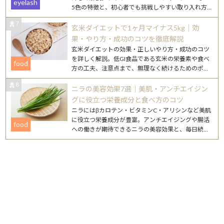
eyelash
5色の特徴と、初心者でも挑戦しやすい取り入れ方
を紹介します。
7
玄米ダイエットで1ヶ月マイナス5kg｜効
果・やり方・成功のコツを徹底解説
玄米ダイエットの効果・正しいやり方・成功のコツ
を詳しく解説。低GI食品である玄米の栄養素や食べ
food
方の工夫、注意点まで、無理なく続けるためのポイ
ントをまとめました。
8
ニラの美容効果7選｜美肌・アンチエイジン
グに役立つ栄養成分と食べ方のコツ
ニラにはβカロテン・ビタミンC・アリシンなど美肌
に役立つ栄養成分が豊富。アンチエイジングや腸活
food
への働きが期待できるニラの美容効果と、毎日続け
やすいレシピを詳しく紹介します。