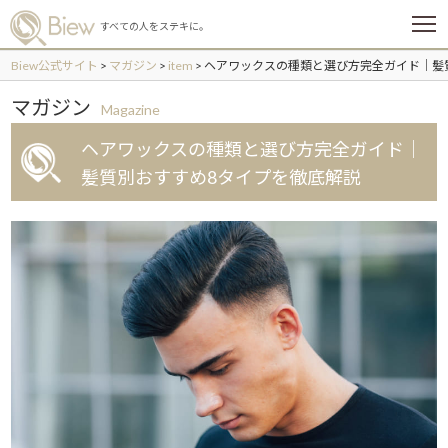
メ
すべての人をステキに。
ニ
ュ
Biew公式サイト
>
マガジン
>
item
>
ヘアワックスの種類と選び方完全ガイド｜髪
ー
マガジン
Magazine
ヘアワックスの種類と選び方完全ガイド｜
髪質別おすすめ8タイプを徹底解説