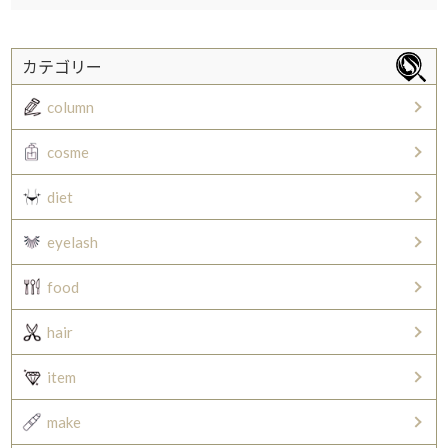
カテゴリー
column
cosme
diet
eyelash
food
hair
item
make