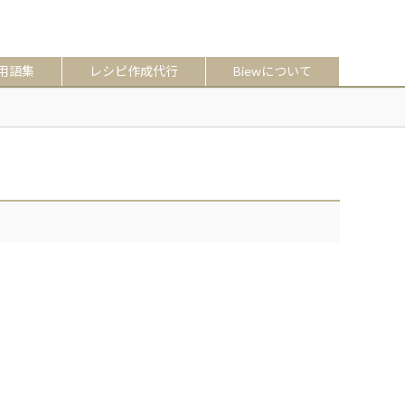
用語集
レシピ作成代行
Biewについて