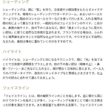
シェーディング
シェーディングは、顔に「影」を作り、立体感や小顔効果をもたらすメイクテ
クニックです。専用のシェーディングパウダーやクリーム、あるいはベースカ
ラーより少し暗めのコントロールカラーなどを使って行います。入れる場所は
顔の形によって異なりますが、一般的なのはフェイスラインのサイド、こめか
み、鼻筋の両サイド、目の下のくぼみなど。顔の「奥まっているように見せた
い部分」に使うと自然な立体感が生まれます。ブラシでのせる場合は、ふんわ
りと境界線をぼかすことが自然な仕上がりのコツです。やりすぎると不自然に
なるため、最初は薄めに重ねていくのがおすすめです。
ハイライト
ハイライトは、シェーディングと対になるテクニックで、顔に「光」を当てる
ことで立体感や透明感をプラスします。目の下の高い部分（頬骨の上）・鼻
筋・Tゾーン・あご先などに入れると、顔が明るく立体的に見えます。パール入
りのパウダータイプや、液状のリキッドタイプなど質感もさまざまです。仕上
がりの好みに合わせて選んでみましょう。
フェイスライン
「フェイスライン」とは、顔の輪郭ラインのことを指します。主に顎から耳に
かけてのラインを指すことが多く、シェーディングを施すことで細く引き締ま
った印象を演出できます。また美容室でも使われる言葉で、フェイスラインの