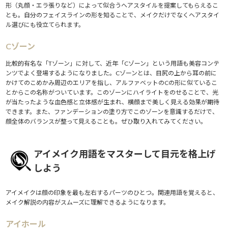
形（丸顔・エラ張りなど）によって似合うヘアスタイルを提案してもらえるこ
とも。自分のフェイスラインの形を知ることで、メイクだけでなくヘアスタイ
ル選びにも役立てられます。
Cゾーン
比較的有名な「Tゾーン」に対して、近年「Cゾーン」という用語も美容コンテ
ンツでよく登場するようになりました。Cゾーンとは、目尻の上から耳の前に
かけてのこめかみ周辺のエリアを指し、アルファベットのCの形に似ているこ
とからこの名称がついています。このゾーンにハイライトをのせることで、光
が当たったような血色感と立体感が生まれ、横顔まで美しく見える効果が期待
できます。また、ファンデーションの塗り方でこのゾーンを意識するだけで、
顔全体のバランスが整って見えることも。ぜひ取り入れてみてください。
アイメイク用語をマスターして目元を格上げ
しよう
アイメイクは顔の印象を最も左右するパーツのひとつ。関連用語を覚えると、
メイク解説の内容がスムーズに理解できるようになります。
アイホール