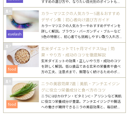
すすめの選び方や、なりたい目元別のポイントもご
紹介します。
6
カラーマツエクの人気カラー5選＆おすすめ
デザイン集｜初心者向け選び方ガイド
カラーマツエクの人気カラーやおすすめデザインを
詳しく解説。ブラウン・バーガンディ・ブルーなど
eyelash
5色の特徴と、初心者でも挑戦しやすい取り入れ方
を紹介します。
7
玄米ダイエットで1ヶ月マイナス5kg｜効
果・やり方・成功のコツを徹底解説
玄米ダイエットの効果・正しいやり方・成功のコツ
を詳しく解説。低GI食品である玄米の栄養素や食べ
food
方の工夫、注意点まで、無理なく続けるためのポイ
ントをまとめました。
8
ニラの美容効果7選｜美肌・アンチエイジン
グに役立つ栄養成分と食べ方のコツ
ニラにはβカロテン・ビタミンC・アリシンなど美肌
に役立つ栄養成分が豊富。アンチエイジングや腸活
food
への働きが期待できるニラの美容効果と、毎日続け
やすいレシピを詳しく紹介します。