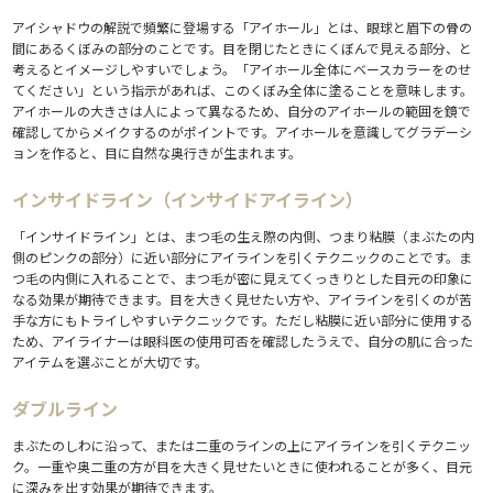
アイシャドウの解説で頻繁に登場する「アイホール」とは、眼球と眉下の骨の
間にあるくぼみの部分のことです。目を閉じたときにくぼんで見える部分、と
考えるとイメージしやすいでしょう。「アイホール全体にベースカラーをのせ
てください」という指示があれば、このくぼみ全体に塗ることを意味します。
アイホールの大きさは人によって異なるため、自分のアイホールの範囲を鏡で
確認してからメイクするのがポイントです。アイホールを意識してグラデーシ
ョンを作ると、目に自然な奥行きが生まれます。
インサイドライン（インサイドアイライン）
「インサイドライン」とは、まつ毛の生え際の内側、つまり粘膜（まぶたの内
側のピンクの部分）に近い部分にアイラインを引くテクニックのことです。ま
つ毛の内側に入れることで、まつ毛が密に見えてくっきりとした目元の印象に
なる効果が期待できます。目を大きく見せたい方や、アイラインを引くのが苦
手な方にもトライしやすいテクニックです。ただし粘膜に近い部分に使用する
ため、アイライナーは眼科医の使用可否を確認したうえで、自分の肌に合った
アイテムを選ぶことが大切です。
ダブルライン
まぶたのしわに沿って、または二重のラインの上にアイラインを引くテクニッ
ク。一重や奥二重の方が目を大きく見せたいときに使われることが多く、目元
に深みを出す効果が期待できます。