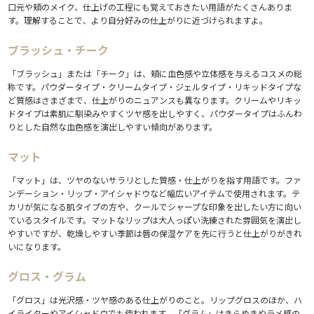
口元や頬のメイク、仕上げの工程にも覚えておきたい用語がたくさんありま
す。理解することで、より自分好みの仕上がりに近づけられますよ。
ブラッシュ・チーク
「ブラッシュ」または「チーク」は、頬に血色感や立体感を与えるコスメの総
称です。パウダータイプ・クリームタイプ・ジェルタイプ・リキッドタイプな
ど質感はさまざまで、仕上がりのニュアンスも異なります。クリームやリキッ
ドタイプは素肌に馴染みやすくツヤ感を出しやすく、パウダータイプはふんわ
りとした自然な血色感を演出しやすい傾向があります。
マット
「マット」は、ツヤのないサラリとした質感・仕上がりを指す用語です。ファ
ンデーション・リップ・アイシャドウなど幅広いアイテムで使用されます。テ
カリが気になる肌タイプの方や、クールでシャープな印象を出したい方に向い
ているスタイルです。マットなリップは大人っぽい洗練された雰囲気を演出し
やすいですが、乾燥しやすい季節は唇の保湿ケアを先に行うと仕上がりがきれ
いになります。
グロス・グラム
「グロス」は光沢感・ツヤ感のある仕上がりのこと。リップグロスのほか、ハ
イライターやアイシャドウでも使われます。「グラム」はきらめきやラメ感の