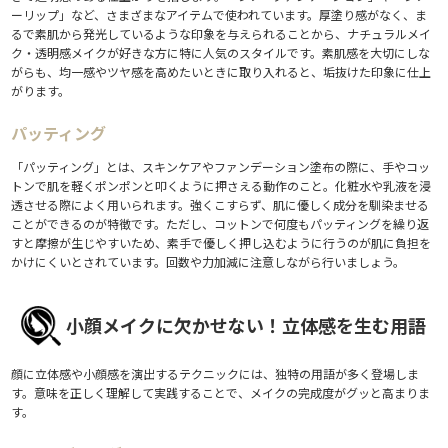
ーリップ」など、さまざまなアイテムで使われています。厚塗り感がなく、ま
るで素肌から発光しているような印象を与えられることから、ナチュラルメイ
ク・透明感メイクが好きな方に特に人気のスタイルです。素肌感を大切にしな
がらも、均一感やツヤ感を高めたいときに取り入れると、垢抜けた印象に仕上
がります。
パッティング
「パッティング」とは、スキンケアやファンデーション塗布の際に、手やコッ
トンで肌を軽くポンポンと叩くように押さえる動作のこと。化粧水や乳液を浸
透させる際によく用いられます。強くこすらず、肌に優しく成分を馴染ませる
ことができるのが特徴です。ただし、コットンで何度もパッティングを繰り返
すと摩擦が生じやすいため、素手で優しく押し込むように行うのが肌に負担を
かけにくいとされています。回数や力加減に注意しながら行いましょう。
小顔メイクに欠かせない！立体感を生む用語
顔に立体感や小顔感を演出するテクニックには、独特の用語が多く登場しま
す。意味を正しく理解して実践することで、メイクの完成度がグッと高まりま
す。