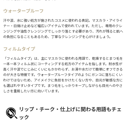
ウォータープルーフ
汗や涙、水に強い処方が施されたコスメに使われる表記。マスカラ・アイライ
ナー・日焼け止めなど幅広いアイテムで使われています。ただし、専用のクレ
ンジングや油性クレンジングでしっかり落とす必要があり、汚れが残ると肌へ
の負担になることもあるため、丁寧なクレンジングを心がけましょう。
フィルムタイプ
「フィルムタイプ」は、主にマスカラに使われる用語で、乾燥するとまつ毛を
一本一本フィルム状にコーティングする処方のアイテムを指します。耐水性が
高く汗や涙でにじみにくいにもかかわらず、お湯や水だけで簡単にオフできる
のが大きな特徴です。ウォータープルーフタイプのようにガンコに落ちにくい
わけではないため、アイメイクに負担をかけたくない方や、目元が敏感な方に
も選ばれやすいタイプです。まつ毛をしっかりキープしながらも目元へのやさ
しさを重視したい方に向いています。
リップ・チーク・仕上げに関わる用語もチェ
ック