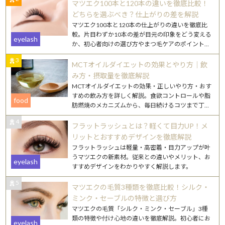
マツエク100本と120本の違いを徹底比較！
どちらを選ぶべき？仕上がりの差を解説
マツエク100本と120本の仕上がりの違いを徹底比
較。片目わずか10本の差が目元の印象をどう変える
eyelash
か、初心者向けの選び方やまつ毛ケアのポイントも
詳しく解説します。
3
MCTオイルダイエットの効果とやり方｜飲
み方・摂取量を徹底解説
MCTオイルダイエットの効果・正しいやり方・おす
すめの飲み方を詳しく解説。食欲コントロールや脂
food
肪燃焼のメカニズムから、毎日続けるコツまで丁寧
にご紹介します。
4
フラットラッシュとは？軽くて目力UP！メ
リットとおすすめデザインを徹底解説
フラットラッシュは軽量・高密着・目力アップが叶
うマツエクの新素材。従来との違いやメリット、お
eyelash
すすめデザインをわかりやすく解説します。
5
マツエクの毛質3種類を徹底比較！シルク・
ミンク・セーブルの特徴と選び方
マツエクの毛質「シルク・ミンク・セーブル」3種
類の特徴や付け心地の違いを徹底解説。初心者にお
eyelash