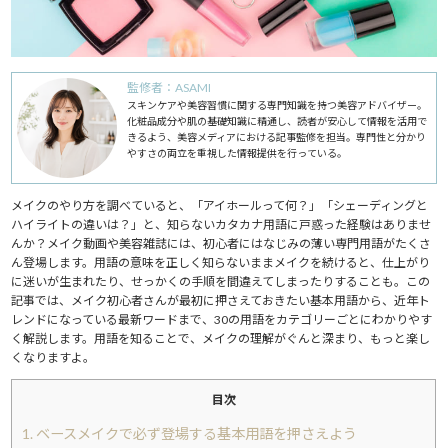
監修者：ASAMI
スキンケアや美容習慣に関する専門知識を持つ美容アドバイザー。
化粧品成分や肌の基礎知識に精通し、読者が安心して情報を活用で
きるよう、美容メディアにおける記事監修を担当。専門性と分かり
やすさの両立を重視した情報提供を行っている。
メイクのやり方を調べていると、「アイホールって何？」「シェーディングと
ハイライトの違いは？」と、知らないカタカナ用語に戸惑った経験はありませ
んか？メイク動画や美容雑誌には、初心者にはなじみの薄い専門用語がたくさ
ん登場します。用語の意味を正しく知らないままメイクを続けると、仕上がり
に迷いが生まれたり、せっかくの手順を間違えてしまったりすることも。この
記事では、メイク初心者さんが最初に押さえておきたい基本用語から、近年ト
レンドになっている最新ワードまで、30の用語をカテゴリーごとにわかりやす
く解説します。用語を知ることで、メイクの理解がぐんと深まり、もっと楽し
くなりますよ。
目次
1.
ベースメイクで必ず登場する基本用語を押さえよう