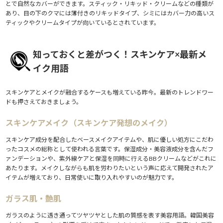
とで自然なカバーができます。スティック・リキッド・クリームなどの種類が
あり、目の下のクマには薄付きのリキッドタイプ、シミにはカバー力の高いス
ティックやクリームタイプが向いているとされています。
知っておくと差がつく！スキンケア×最新メ
イク用語
スキンケアとメイクが融合するケースも増えている昨今。最新のトレンドワー
ドも押さえておきましょう。
スキンケアメイク（スキンケア発想のメイク）
スキンケア成分を配合したベースメイクアイテムや、肌に優しい処方にこだわ
ったコスメの総称として使われる言葉です。保湿成分・美容液成分を含んだフ
ァンデーションや、紫外線ケアと保湿を同時に行えるBBクリームなどがこれに
あたります。メイクしながらも肌を労わりたいという声に応えて開発されたア
イテムが増えており、日常使いに取り入れやすいのが魅力です。
ガラス肌・艶肌
ガラスのように透き通ってツヤツヤとした肌の質感を表す美容用語。韓国美容