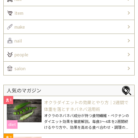
item
make
nail
people
salon
人気のマガジン
1
オクラダイエットの効果とやり方｜2週間で
体重を落とすネバネバ活用術
オクラのネバネバ成分が持つ食物繊維・ペクチンの
ダイエット効果を徹底解説。毎食3〜4本を2週間続
diet
けるやり方や、効果を高める食べ合わせ・調理のコ
ツを紹介します。
2