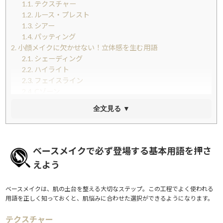
1.1.
テクスチャー
1.2.
ルース・プレスト
1.3.
シアー
1.4.
パッティング
2.
小顔メイクに欠かせない！立体感を生む用語
2.1.
シェーディング
2.2.
ハイライト
2.3.
フェイスライン
2.4.
Cゾーン
3.
アイメイク用語をマスターして目元を格上げしよう
全文見る ▼
3.1.
アイホール
3.2.
インサイドライン（インサイドアイライン）
3.3.
ダブルライン
3.4.
ウォータープルーフ
ベースメイクで必ず登場する基本用語を押さ
3.5.
フィルムタイプ
えよう
4.
リップ・チーク・仕上げに関わる用語もチェック
4.1.
ブラッシュ・チーク
ベースメイクは、肌の土台を整える大切なステップ。この工程でよく使われる
4.2.
マット
用語を正しく知っておくと、肌悩みに合わせた選択ができるようになります。
4.3.
グロス・グラム
4.4.
ブレンディング
テクスチャー
4.5.
ベースコート・トップコート