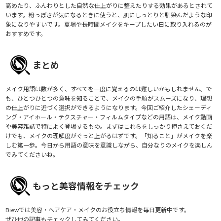
高めたり、ふんわりとした自然な仕上がりに整えたりする効果があるとされて
います。粉っぽさが気になるときに使うと、肌にしっとりと馴染んだような印
象になりやすいです。夏場や長時間メイクをキープしたい日に取り入れるのが
おすすめです。
まとめ
メイク用語は数が多く、すべてを一度に覚えるのは難しいかもしれません。で
も、ひとつひとつの意味を知ることで、メイクの手順がスムーズになり、理想
の仕上がりに近づく選択ができるようになります。今回ご紹介したシェーディ
ング・アイホール・テクスチャー・フィルムタイプなどの用語は、メイク動画
や美容雑誌で特によく登場するもの。まずはこれらをしっかり押さえておくだ
けでも、メイクの理解度がぐっと上がるはずです。「知ること」がメイクを楽
しむ第一歩。今日から用語の意味を意識しながら、自分なりのメイクを楽しん
でみてくださいね。
もっと美容情報をチェック
Biewでは美容・ヘアケア・メイクのお役立ち情報を毎日更新中です。
ぜひ他の記事もチェックしてみてください。