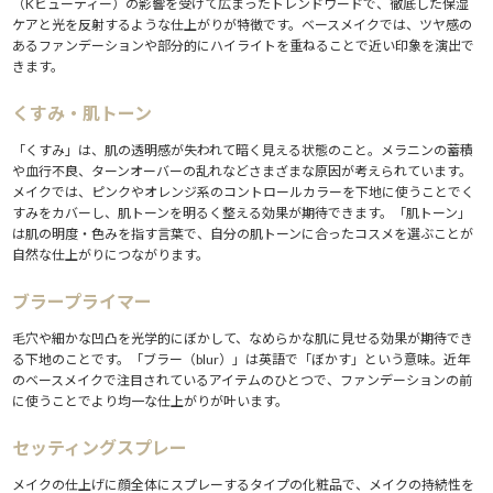
（Kビューティー）の影響を受けて広まったトレンドワードで、徹底した保湿
ケアと光を反射するような仕上がりが特徴です。ベースメイクでは、ツヤ感の
あるファンデーションや部分的にハイライトを重ねることで近い印象を演出で
きます。
くすみ・肌トーン
「くすみ」は、肌の透明感が失われて暗く見える状態のこと。メラニンの蓄積
や血行不良、ターンオーバーの乱れなどさまざまな原因が考えられています。
メイクでは、ピンクやオレンジ系のコントロールカラーを下地に使うことでく
すみをカバーし、肌トーンを明るく整える効果が期待できます。「肌トーン」
は肌の明度・色みを指す言葉で、自分の肌トーンに合ったコスメを選ぶことが
自然な仕上がりにつながります。
ブラープライマー
毛穴や細かな凹凸を光学的にぼかして、なめらかな肌に見せる効果が期待でき
る下地のことです。「ブラー（blur）」は英語で「ぼかす」という意味。近年
のベースメイクで注目されているアイテムのひとつで、ファンデーションの前
に使うことでより均一な仕上がりが叶います。
セッティングスプレー
メイクの仕上げに顔全体にスプレーするタイプの化粧品で、メイクの持続性を