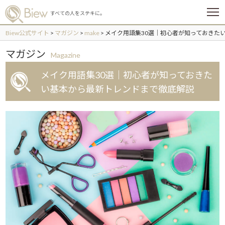
メ
すべての人をステキに。
ニ
ュ
Biew公式サイト
>
マガジン
>
make
>
メイク用語集30選｜初心者が知っておきた
ー
マガジン
Magazine
メイク用語集30選｜初心者が知っておきた
い基本から最新トレンドまで徹底解説