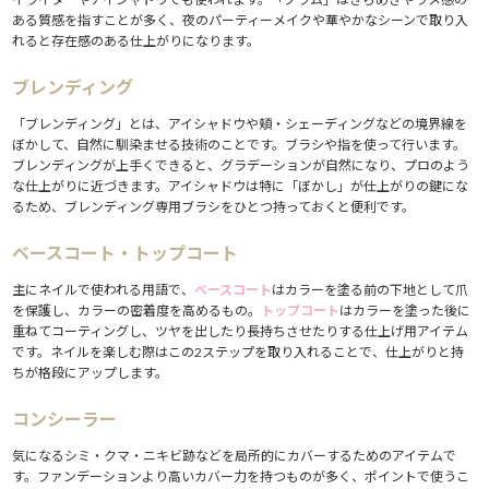
ある質感を指すことが多く、夜のパーティーメイクや華やかなシーンで取り入
れると存在感のある仕上がりになります。
ブレンディング
「ブレンディング」とは、アイシャドウや頬・シェーディングなどの境界線を
ぼかして、自然に馴染ませる技術のことです。ブラシや指を使って行います。
ブレンディングが上手くできると、グラデーションが自然になり、プロのよう
な仕上がりに近づきます。アイシャドウは特に「ぼかし」が仕上がりの鍵にな
るため、ブレンディング専用ブラシをひとつ持っておくと便利です。
ベースコート・トップコート
主にネイルで使われる用語で、
ベースコート
はカラーを塗る前の下地として爪
を保護し、カラーの密着度を高めるもの。
トップコート
はカラーを塗った後に
重ねてコーティングし、ツヤを出したり長持ちさせたりする仕上げ用アイテム
です。ネイルを楽しむ際はこの2ステップを取り入れることで、仕上がりと持
ちが格段にアップします。
コンシーラー
気になるシミ・クマ・ニキビ跡などを局所的にカバーするためのアイテムで
す。ファンデーションより高いカバー力を持つものが多く、ポイントで使うこ