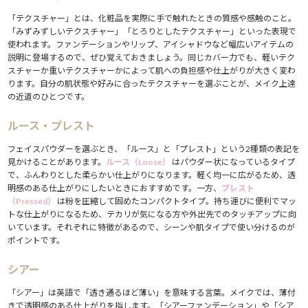
4.6.
コンシーラー
「テクスチャー」とは、化粧品を実際に手で触れたときの質感や感触のこと。
5.
知っておくと差がつく！スキンケア×最新メイク用語
「みずみずしいテクスチャー」「とろりとしたテクスチャー」といった表現で
使われます。ファンデーションやリップ、アイシャドウなど幅広いアイテムの
5.1.
スキンケアメイク（スキンケア発想のメイク）
説明に登場するので、ぜひ覚えておきましょう。同じカバー力でも、軽いテク
5.2.
ガラス肌・艶肌
スチャーか重いテクスチャーかによって肌への負担感や仕上がりが大きく変わ
5.3.
くすみ・肌トーン
ります。自分の肌状態や好みに合ったテクスチャーを選ぶことが、メイク上達
5.4.
ブラープライマー
の近道のひとつです。
5.5.
セッティングスプレー
6.
まとめ
ルース・プレスト
7.
もっと美容情報をチェック
フェイスパウダーを選ぶとき、「ルース」と「プレスト」という2種類の表記を
見かけることがあります。
ルース（Loose）
はパウダー状になっているタイプ
で、ふんわりとした柔らかい仕上がりになります。軽く均一に広がるため、透
明感のある仕上がりにしたいときにおすすめです。一方、
プレスト
（Pressed）
は粉を圧縮して固めたコンパクトタイプ。持ち運びに便利でマッ
トな仕上がりになるため、テカリが気になる方や外出先でのタッチアップに向
いています。それぞれに特徴があるので、シーンや肌タイプで使い分けるのが
ポイントです。
シアー
「シアー」は英語で「透き通るほど薄い」を意味する言葉。メイクでは、薄付
きで透明感のある仕上がりを指します。「シアーファンデーション」や「シア