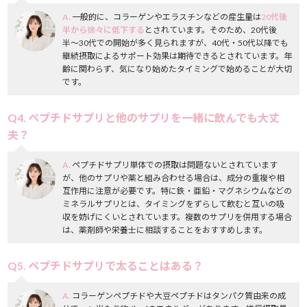
A.
一般的に、コラーゲンやエラスチンなどの産生量は
20代後
半から徐々に低下する
とされています。そのため、20代後
半〜30代での開始が多く見られますが、40代・50代以降でも
継続摂取によるサポート効果は期待できるとされています。年
齢に関わらず、気になり始めたタイミングで始めることが大切
です。
Q4. ペプチドサプリと他のサプリを一緒に飲んでも大丈
夫？
A.
ペプチドサプリ単体での摂取は問題ないとされています
が、他のサプリや薬と組み合わせる場合は、成分の重複や相
互作用に注意が必要です。特に鉄・亜鉛・マグネシウムなどの
ミネラルサプリとは、タイミングをずらして飲むと互いの吸
収を妨げにくいとされています。複数のサプリを併用する場合
は、薬剤師や栄養士に相談することをおすすめします。
Q5. ペプチドサプリで太ることはある？
A.
コラーゲンペプチドや大豆ペプチドはタンパク質由来の成