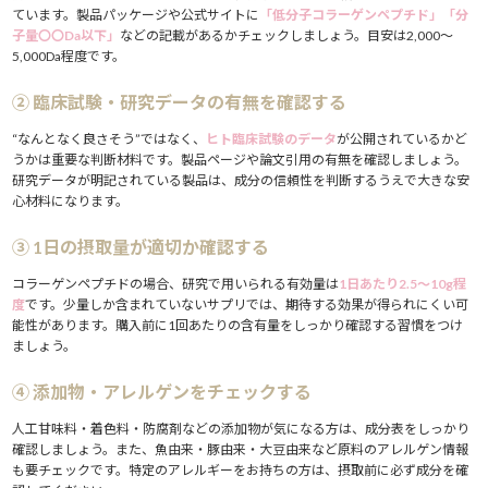
ています。製品パッケージや公式サイトに
「低分子コラーゲンペプチド」「分
子量〇〇Da以下」
などの記載があるかチェックしましょう。目安は2,000〜
5,000Da程度です。
② 臨床試験・研究データの有無を確認する
“なんとなく良さそう”ではなく、
ヒト臨床試験のデータ
が公開されているかど
うかは重要な判断材料です。製品ページや論文引用の有無を確認しましょう。
研究データが明記されている製品は、成分の信頼性を判断するうえで大きな安
心材料になります。
③ 1日の摂取量が適切か確認する
コラーゲンペプチドの場合、研究で用いられる有効量は
1日あたり2.5〜10g程
度
です。少量しか含まれていないサプリでは、期待する効果が得られにくい可
能性があります。購入前に1回あたりの含有量をしっかり確認する習慣をつけ
ましょう。
④ 添加物・アレルゲンをチェックする
人工甘味料・着色料・防腐剤などの添加物が気になる方は、成分表をしっかり
確認しましょう。また、魚由来・豚由来・大豆由来など原料のアレルゲン情報
も要チェックです。特定のアレルギーをお持ちの方は、摂取前に必ず成分を確