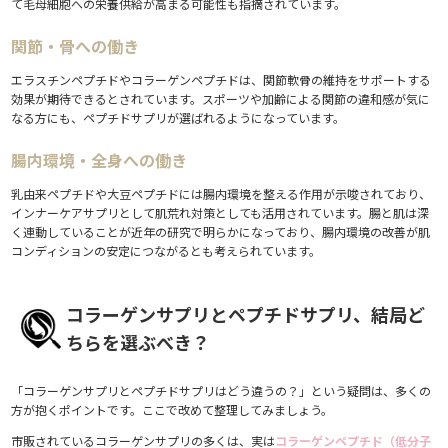
て毛母細胞への栄養供給が高まる可能性も指摘されています。
関節・骨への働き
エラスチンペプチドやコラーゲンペプチドは、関節軟骨の維持をサポートする
効果が期待できるとされています。スポーツや加齢による関節の違和感が気に
なる方にも、ペプチドサプリが選ばれるようになっています。
腸内環境・全身への働き
乳由来ペプチドや大豆ペプチドには腸内環境を整える作用が示唆されており、
インナーケアサプリとして肌荒れ対策としても活用されています。腸と肌は深
く連動していることが近年の研究で明らかになっており、腸内環境の改善が肌
コンディションの安定につながるとも考えられています。
コラーゲンサプリとペプチドサプリ、結局ど
ちらを選ぶべき？
「コラーゲンサプリとペプチドサプリはどう違うの？」という疑問は、多くの
方が抱くポイントです。ここで改めて整理してみましょう。
市販されているコラーゲンサプリの多くは、実は
コラーゲンペプチド（低分子