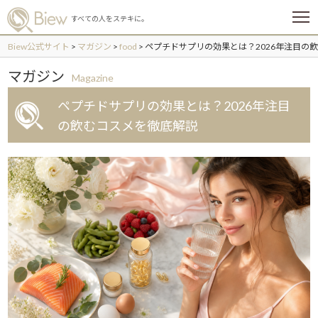
メ
すべての人をステキに。
ニ
ュ
Biew公式サイト
>
マガジン
>
food
>
ペプチドサプリの効果とは？2026年注目の
ー
マガジン
Magazine
ペプチドサプリの効果とは？2026年注目
の飲むコスメを徹底解説