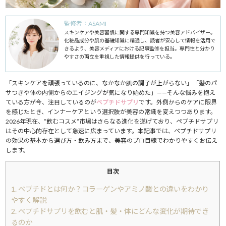
監修者：ASAMI
スキンケアや美容習慣に関する専門知識を持つ美容アドバイザー。
化粧品成分や肌の基礎知識に精通し、読者が安心して情報を活用で
きるよう、美容メディアにおける記事監修を担当。専門性と分かり
やすさの両立を重視した情報提供を行っている。
「スキンケアを頑張っているのに、なかなか肌の調子が上がらない」「髪のパ
サつきや体の内側からのエイジングが気になり始めた」——そんな悩みを抱え
ている方が今、注目しているのが
ペプチドサプリ
です。外側からのケアに限界
を感じたとき、インナーケアという選択肢が美容の常識を変えつつあります。
2026年現在、”飲むコスメ”市場はさらなる進化を遂げており、ペプチドサプリ
はその中心的存在として急速に広まっています。本記事では、ペプチドサプリ
の効果の基本から選び方・飲み方まで、美容のプロ目線でわかりやすくお伝え
します。
目次
1.
ペプチドとは何か？コラーゲンやアミノ酸との違いをわかり
やすく解説
2.
ペプチドサプリを飲むと肌・髪・体にどんな変化が期待でき
るのか