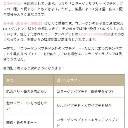
コラーゲン）
を原料としています。つまり「コラーゲンサプリ＝ペプチドサプ
リの一種」と捉えることもできます。ただし、製品によって分子量・由来・配
合成分が大きく異なります。
分子量（低分子化の程度）
はとくに重要です。コラーゲンの分子量は通常30万
Da（ダルトン）以上と非常に大きく、そのままでは消化吸収されにくいとされ
ています。低分子化されたコラーゲンペプチドは
2,000〜5,000Da程度
まで小さ
くなっており、腸管からの吸収効率が高まるとされています。
一方で、「コラーゲンペプチド以外のペプチド」——たとえばエラスチンペプ
チドや乳由来ペプチド——を目的としている場合は、コラーゲンサプリでは代
替できません。
目的別に考えると次のようになります：
目的
選ぶべきサプリ
肌のハリ・弾力を高めたい
コラーゲンペプチド（低分子タイプ）
髪のツヤ・コシを改善した
シルクペプチド・大豆ペプチド配合
い
コラーゲンペプチド＋エラスチンペプチ
関節・骨のサポート
ド