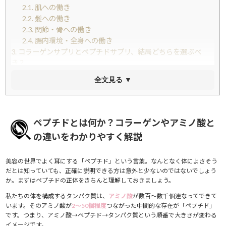
2.1.
肌への働き
2.2.
髪への働き
2.3.
関節・骨への働き
2.4.
腸内環境・全身への働き
3.
コラーゲンサプリとペプチドサプリ、結局どちらを選ぶべ
き？
4.
2026年最新｜信頼できるペプチドサプリの選び方5つのポイ
全文見る ▼
ント
4.1.
① 分子量（低分子化の程度）を確認する
4.2.
② 臨床試験・研究データの有無を確認する
4.3.
③ 1日の摂取量が適切か確認する
ペプチドとは何か？コラーゲンやアミノ酸と
4.4.
④ 添加物・アレルゲンをチェックする
の違いをわかりやすく解説
4.5.
⑤ 継続しやすい形状・価格帯を選ぶ
5.
毎日続けるためのペプチドサプリの飲み方・タイミング・注
美容の世界でよく耳にする「ペプチド」という言葉。なんとなく体によさそう
意点まとめ
だとは知っていても、正確に説明できる方は意外と少ないのではないでしょう
5.1.
飲むタイミングは「夜・食後」がおすすめ
か。まずはペプチドの正体をきちんと理解しておきましょう。
5.2.
継続期間の目安は「最低2〜3ヶ月」
5.3.
ビタミンCと組み合わせると◎
私たちの体を構成するタンパク質は、
アミノ酸
が数百〜数千個連なってできて
います。そのアミノ酸が
2〜50個程度
つながった中間的な存在が「ペプチド」
5.4.
水分補給とセットで習慣化する
です。つまり、アミノ酸→ペプチド→タンパク質という順番で大きさが変わる
5.5.
NGな飲み合わせ・注意点
イメージです。