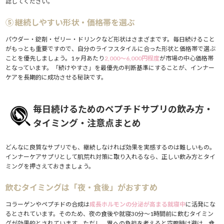
認してください。
⑤ 継続しやすい形状・価格帯を選ぶ
パウダー・錠剤・ゼリー・ドリンクなど形状はさまざまです。毎日続けること
がもっとも重要ですので、自分のライフスタイルに合った形状と価格帯で選ぶ
ことを優先しましょう。1ヶ月あたり
2,000〜6,000円程度
が市場の中心価格帯
となっています。「続けやすさ」を最優先の判断基準にすることが、インナー
ケアを長期的に成功させる秘訣です。
毎日続けるためのペプチドサプリの飲み方・
タイミング・注意点まとめ
どんなに良質なサプリでも、継続しなければ効果を実感するのは難しいもの。
インナーケアサプリとして肌荒れ対策に取り入れるなら、正しい飲み方とタイ
ミングを押さえておきましょう。
飲むタイミングは「夜・食後」がおすすめ
コラーゲンやペプチドの合成は
成長ホルモンの分泌が高まる就寝中
に活発にな
るとされています。そのため、夜の食後や就寝30分〜1時間前に飲むタイミン
グが効果的とされています。ただし、胃への負担を考えると空腹時は避け、食