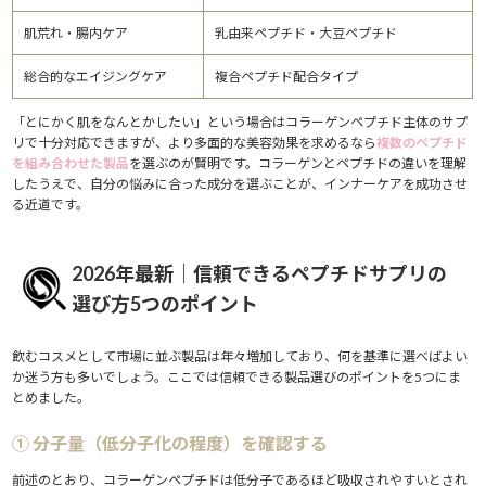
肌荒れ・腸内ケア
乳由来ペプチド・大豆ペプチド
総合的なエイジングケア
複合ペプチド配合タイプ
「とにかく肌をなんとかしたい」という場合はコラーゲンペプチド主体のサプ
リで十分対応できますが、より多面的な美容効果を求めるなら
複数のペプチド
を組み合わせた製品
を選ぶのが賢明です。コラーゲンとペプチドの違いを理解
したうえで、自分の悩みに合った成分を選ぶことが、インナーケアを成功させ
る近道です。
2026年最新｜信頼できるペプチドサプリの
選び方5つのポイント
飲むコスメとして市場に並ぶ製品は年々増加しており、何を基準に選べばよい
か迷う方も多いでしょう。ここでは信頼できる製品選びのポイントを5つにま
とめました。
① 分子量（低分子化の程度）を確認する
前述のとおり、コラーゲンペプチドは低分子であるほど吸収されやすいとされ