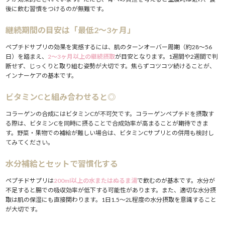
後に飲む習慣をつけるのが無難です。
継続期間の目安は「最低2〜3ヶ月」
ペプチドサプリの効果を実感するには、肌のターンオーバー周期（約28〜56
日）を踏まえ、
2〜3ヶ月以上の継続摂取
が目安となります。1週間や2週間で判
断せず、じっくりと取り組む姿勢が大切です。焦らずコツコツ続けることが、
インナーケアの基本です。
ビタミンCと組み合わせると◎
コラーゲンの合成にはビタミンCが不可欠です。コラーゲンペプチドを摂取す
る際は、ビタミンCを同時に摂ることで合成効率が高まることが期待できま
す。野菜・果物での補給が難しい場合は、ビタミンCサプリとの併用も検討し
てみてください。
水分補給とセットで習慣化する
ペプチドサプリは
200ml以上の水またはぬるま湯
で飲むのが基本です。水分が
不足すると腸での吸収効率が低下する可能性があります。また、適切な水分摂
取は肌の保湿にも直接関わります。1日1.5〜2L程度の水分摂取を意識すること
が大切です。