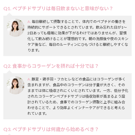
Q1. ペプチドサプリは毎日飲まないと意味がない？
A.
毎日継続して摂取することで、体内でのペプチドの働きを
持続的にサポートできるとされています。飲み忘れた日が1〜
2日あっても極端に効果が下がるわけではありませんが、習慣
化して飲み続けることが理想的です。朝の洗顔後や夜のスキン
ケア後など、毎日のルーティンにひもづけると継続しやすくな
ります。
Q2. 食事からコラーゲンを摂れば十分では？
A.
豚足・鶏手羽・フカヒレなどの食品にはコラーゲンが多く
含まれますが、食品中のコラーゲンは分子量が大きく、その
ままでは体に吸収されにくいとされています。一方、低分子化
されたコラーゲンペプチドサプリは吸収効率が高まるよう設
計されているため、食事でのコラーゲン摂取と上手に組み合
わせることで、より効率よくインナーケアができると考えら
れています。
Q3. ペプチドサプリは何歳から始めるべき？