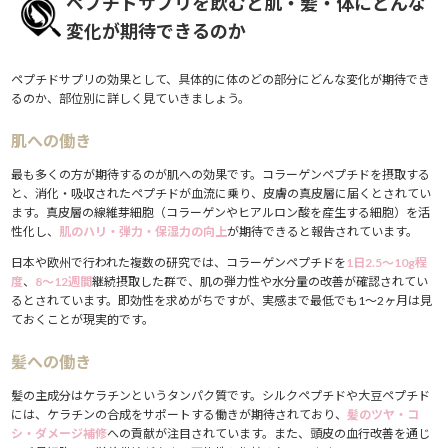
ペプチドサプリを飲むと肌・髪・体にどんな
変化が期待できるのか
ペプチドサプリの効果として、具体的に体のどの部分にどんな変化が期待でき
るのか、部位別に詳しく見ていきましょう。
肌への働き
最も多くの方が期待するのが肌への効果です。コラーゲンペプチドを摂取する
と、消化・吸収されたペプチドが血流に乗り、皮膚の真皮層に届くとされてい
ます。真皮層の線維芽細胞（コラーゲンやヒアルロン酸を産生する細胞）を活
性化し、
肌のハリ・弾力・保湿力の向上
が期待できると報告されています。
日本や欧州で行われた複数の研究では、コラーゲンペプチドを
1日2.5〜10g程
度
、
8〜12週間
継続摂取した群で、肌の弾力性や水分量の改善が確認されてい
るとされています。即効性を求めがちですが、実感まで最低でも1〜2ヶ月は見
ておくことが現実的です。
髪への働き
髪の主成分はケラチンというタンパク質です。シルクペプチドや大豆ペプチド
には、ケラチンの合成をサポートする働きが期待されており、
髪のツヤ・コ
シ・ダメージ補修
への貢献が注目されています。また、頭皮の血行改善を通じ