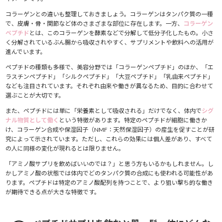
5.6.
こんな方は摂取前に医師・薬剤師へ相談を
6.
ペプチドサプリに関するよくある疑問Q&A
コラーゲンとの違いも整理しておきましょう。コラーゲンはタンパク質の一種
で、皮膚・骨・関節など体のさまざまな部位に存在します。一方、
コラーゲン
6.1.
Q1. ペプチドサプリは毎日飲まないと意味がない？
ペプチド
とは、このコラーゲンを酵素などで分解して低分子化したもの。小さ
6.2.
Q2. 食事からコラーゲンを摂れば十分では？
く分解されているぶん腸から吸収されやすく、サプリメントや飲料への活用が
6.3.
Q3. ペプチドサプリは何歳から始めるべき？
進んでいます。
6.4.
Q4. ペプチドサプリと他のサプリを一緒に飲んでも大丈
ペプチドの種類も多様で、美容分野では「コラーゲンペプチド」のほか、「エ
夫？
ラスチンペプチド」「シルクペプチド」「大豆ペプチド」「乳由来ペプチド」
6.5.
Q5. ペプチドサプリで太ることはある？
なども注目されています。それぞれ由来や働きが異なるため、目的に合わせて
7.
まとめ｜ペプチドサプリで内側から美しさをサポートしよう
選ぶことが大切です。
8.
もっと美容情報をチェック
また、ペプチドには単に「栄養素として吸収される」だけでなく、体内で
シグ
ナル物質として働く
という特徴があります。特定のペプチドが細胞に働きか
け、コラーゲン合成や保湿因子（NMF：天然保湿因子）の産生を促すことが研
究によって示されています。ただし、これらの効果には個人差があり、すべて
の人に同様の変化が現れるとは限りません。
「アミノ酸サプリを飲めばいいのでは？」と思う方もいるかもしれません。し
かしアミノ酸の状態では体内でどのタンパク質の合成にも使われる可能性があ
ります。ペプチドは特定のアミノ酸配列を持つことで、より狙い撃ち的な働き
が期待できる点が大きな特徴です。