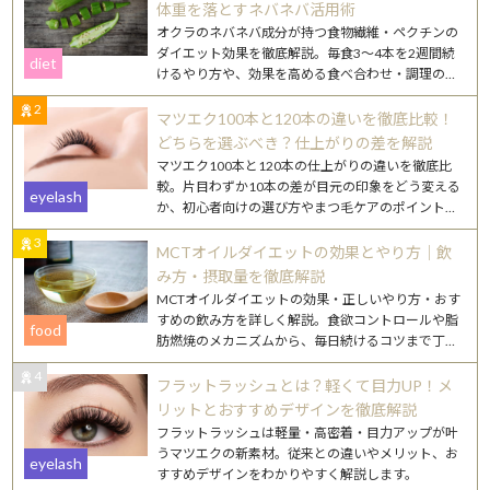
体重を落とすネバネバ活用術
オクラのネバネバ成分が持つ食物繊維・ペクチンの
ダイエット効果を徹底解説。毎食3〜4本を2週間続
diet
けるやり方や、効果を高める食べ合わせ・調理のコ
ツを紹介します。
2
マツエク100本と120本の違いを徹底比較！
どちらを選ぶべき？仕上がりの差を解説
マツエク100本と120本の仕上がりの違いを徹底比
較。片目わずか10本の差が目元の印象をどう変える
eyelash
か、初心者向けの選び方やまつ毛ケアのポイントも
詳しく解説します。
3
MCTオイルダイエットの効果とやり方｜飲
み方・摂取量を徹底解説
MCTオイルダイエットの効果・正しいやり方・おす
すめの飲み方を詳しく解説。食欲コントロールや脂
food
肪燃焼のメカニズムから、毎日続けるコツまで丁寧
にご紹介します。
4
フラットラッシュとは？軽くて目力UP！メ
リットとおすすめデザインを徹底解説
フラットラッシュは軽量・高密着・目力アップが叶
うマツエクの新素材。従来との違いやメリット、お
eyelash
すすめデザインをわかりやすく解説します。