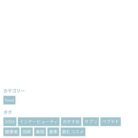
カテゴリー
food
タグ
2026
インナービューティ
おすすめ
サプリ
ペプチド
健康美
効果
美容
食事
飲むコスメ