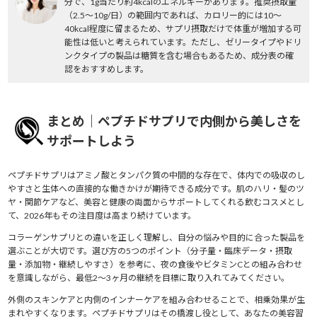
分で、1g当たり約4kcalのエネルギーがあります。推奨摂取量
（2.5〜10g/日）の範囲内であれば、カロリー的には10〜
40kcal程度に留まるため、サプリ摂取だけで体重が増加する可
能性は低いと考えられています。ただし、ゼリータイプやドリ
ンクタイプの製品は糖質を含む場合もあるため、成分表の確
認をおすすめします。
まとめ｜ペプチドサプリで内側から美しさを
サポートしよう
ペプチドサプリはアミノ酸とタンパク質の中間的な存在で、体内での吸収のし
やすさと生体への直接的な働きかけが期待できる成分です。肌のハリ・髪のツ
ヤ・関節ケアなど、美容と健康の両面からサポートしてくれる飲むコスメとし
て、2026年もその注目度は高まり続けています。
コラーゲンサプリとの違いを正しく理解し、自分の悩みや目的に合った製品を
選ぶことが大切です。選び方の5つのポイント（分子量・臨床データ・摂取
量・添加物・継続しやすさ）を参考に、夜の食後やビタミンCとの組み合わせ
を意識しながら、最低2〜3ヶ月の継続を目標に取り入れてみてください。
外側のスキンケアと内側のインナーケアを組み合わせることで、相乗効果が生
まれやすくなります。ペプチドサプリはその橋渡し役として、あなたの美容習