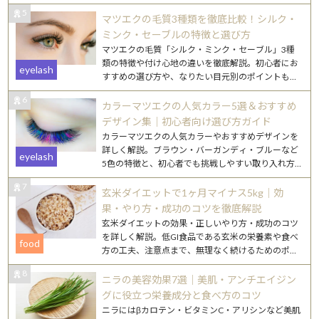
5
マツエクの毛質3種類を徹底比較！シルク・
ミンク・セーブルの特徴と選び方
マツエクの毛質「シルク・ミンク・セーブル」3種
類の特徴や付け心地の違いを徹底解説。初心者にお
eyelash
すすめの選び方や、なりたい目元別のポイントもご
紹介します。
6
カラーマツエクの人気カラー5選＆おすすめ
デザイン集｜初心者向け選び方ガイド
カラーマツエクの人気カラーやおすすめデザインを
詳しく解説。ブラウン・バーガンディ・ブルーなど
eyelash
5色の特徴と、初心者でも挑戦しやすい取り入れ方
を紹介します。
7
玄米ダイエットで1ヶ月マイナス5kg｜効
果・やり方・成功のコツを徹底解説
玄米ダイエットの効果・正しいやり方・成功のコツ
を詳しく解説。低GI食品である玄米の栄養素や食べ
food
方の工夫、注意点まで、無理なく続けるためのポイ
ントをまとめました。
8
ニラの美容効果7選｜美肌・アンチエイジン
グに役立つ栄養成分と食べ方のコツ
ニラにはβカロテン・ビタミンC・アリシンなど美肌