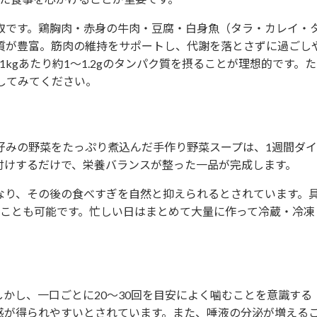
取です。鶏胸肉・赤身の牛肉・豆腐・白身魚（タラ・カレイ・
質が豊富。筋肉の維持をサポートし、代謝を落とさずに過ごし
kgあたり約1〜1.2gのタンパク質を摂ることが理想的です。
にしてみてください。
好みの野菜をたっぷり煮込んだ手作り野菜スープは、1週間ダ
付けするだけで、栄養バランスが整った一品が完成します。
なり、その後の食べすぎを自然と抑えられるとされています。
ることも可能です。忙しい日はまとめて大量に作って冷蔵・冷凍
かし、一口ごとに20〜30回を目安によく噛むことを意識する
感が得られやすいとされています。また、唾液の分泌が増える