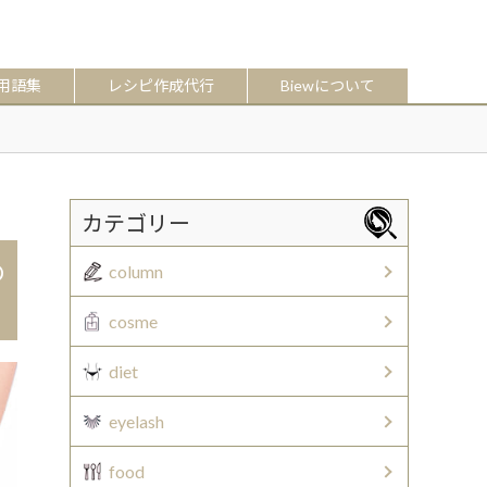
用語集
レシピ作成代行
Biewについて
カテゴリー
の
column
cosme
diet
eyelash
food