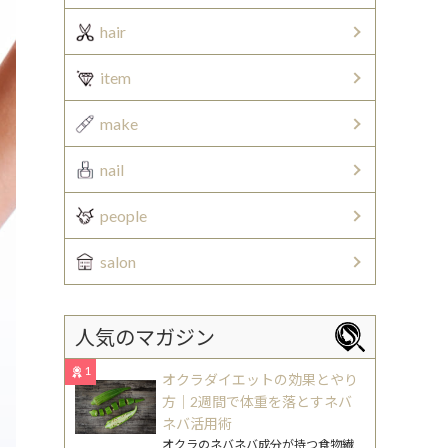
hair
item
make
nail
people
salon
人気のマガジン
1
オクラダイエットの効果とやり
方｜2週間で体重を落とすネバ
ネバ活用術
オクラのネバネバ成分が持つ食物繊