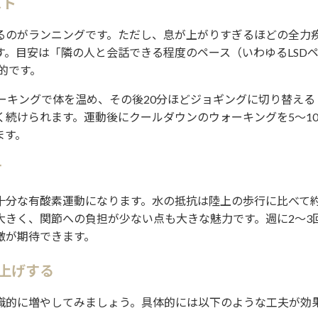
スト
るのがランニングです。ただし、息が上がりすぎるほどの全力
。目安は「隣の人と会話できる程度のペース（いわゆるLSD
想的です。
ーキングで体を温め、その後20分ほどジョギングに切り替える
続けられます。運動後にクールダウンのウォーキングを5〜1
ます。
す
十分な有酸素運動になります。水の抵抗は陸上の歩行に比べて
大きく、関節への負担が少ない点も大きな魅力です。週に2〜3
激が期待できます。
上げする
識的に増やしてみましょう。具体的には以下のような工夫が効