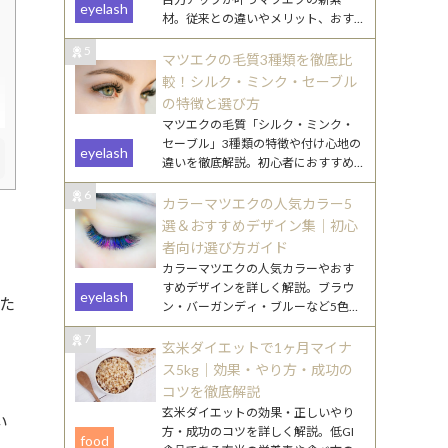
eyelash
材。従来との違いやメリット、おす
すめデザインをわかりやすく解説し
5
ます。
マツエクの毛質3種類を徹底比
較！シルク・ミンク・セーブル
の特徴と選び方
マツエクの毛質「シルク・ミンク・
セーブル」3種類の特徴や付け心地の
eyelash
違いを徹底解説。初心者におすすめ
の選び方や、なりたい目元別のポイ
6
ントもご紹介します。
カラーマツエクの人気カラー5
選＆おすすめデザイン集｜初心
者向け選び方ガイド
カラーマツエクの人気カラーやおす
すめデザインを詳しく解説。ブラウ
eyelash
た
ン・バーガンディ・ブルーなど5色の
特徴と、初心者でも挑戦しやすい取
7
り入れ方を紹介します。
玄米ダイエットで1ヶ月マイナ
ス5kg｜効果・やり方・成功の
コツを徹底解説
玄米ダイエットの効果・正しいやり
い
方・成功のコツを詳しく解説。低GI
food