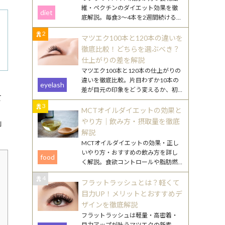
維・ペクチンのダイエット効果を徹
diet
底解説。毎食3〜4本を2週間続けるや
り方や、効果を高める食べ合わせ・
2
調理のコツを紹介します。
マツエク100本と120本の違いを
徹底比較！どちらを選ぶべき？
仕上がりの差を解説
マツエク100本と120本の仕上がりの
違いを徹底比較。片目わずか10本の
eyelash
、
差が目元の印象をどう変えるか、初
て
心者向けの選び方やまつ毛ケアのポ
3
イントも詳しく解説します。
運
MCTオイルダイエットの効果と
やり方｜飲み方・摂取量を徹底
」
解説
MCTオイルダイエットの効果・正し
いやり方・おすすめの飲み方を詳し
food
く解説。食欲コントロールや脂肪燃
焼のメカニズムから、毎日続けるコ
4
ツまで丁寧にご紹介します。
フラットラッシュとは？軽くて
目力UP！メリットとおすすめデ
ザインを徹底解説
フラットラッシュは軽量・高密着・
目力アップが叶うマツエクの新素