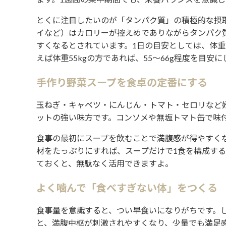
とくに注目したいのが「タンパク質」の積極的な摂
イなど）はカロリーが控えめでありながらタンパク
すくなるとされています。1日の目安としては、体重1
えば体重55kgの方であれば、55〜66g程度を目安
手作り野菜スープを食卓の定番にする
玉ねぎ・キャベツ・にんじん・トマト・セロリなど
ットの強い味方です。コンソメや無塩トマト缶で味
食事の最初にスープを飲むことで満腹感が得やすく
材をたっぷりにすれば、スープだけで1食を構成す
ておくと、無駄なく活用できますよ。
よく噛んで「食べすぎない体」をつくる
食事量を意識すると、つい早食いになりがちです。し
と、満腹中枢が刺激されやすくなり、少量でも満足