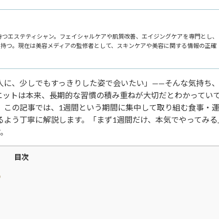
持つエステティシャン。フェイシャルケアや肌質改善、エイジングケアを専門とし、
を持つ。現在は美容メディアの監修者として、スキンケアや美容に関する情報の正確
人に、少しでもすっきりした姿で会いたい」——そんな気持ち
エットは本来、長期的な習慣の積み重ねが大切だとわかってい
。この記事では、1週間という期間に集中して取り組む食事・
るよう丁寧に解説します。「まず1週間だけ、本気でやってみる
す。
目次
う