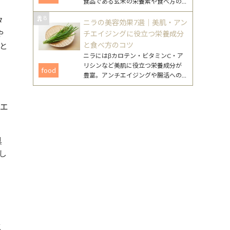
食品である玄米の栄養素や食べ方の
工夫、注意点まで、無理なく続ける
8
タ
ためのポイントをまとめました。
ニラの美容効果7選｜美肌・アン
や
チエイジングに役立つ栄養成分
と食べ方のコツ
たと
ニラにはβカロテン・ビタミンC・ア
リシンなど美肌に役立つ栄養成分が
food
豊富。アンチエイジングや腸活への
働きが期待できるニラの美容効果
と、毎日続けやすいレシピを詳しく
紹介します。
イエ
具
し
こ