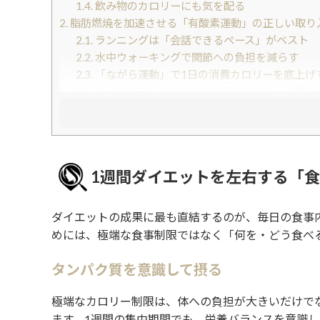
1.4.
飲み物のカロリーにも気を配る
2.
脂肪燃焼を加速させる「有酸素運動」の正しい取り
2.1.
ランニングは「会話できるペース」がベスト
2.2.
水中ウォーキングで関節への負担を減らす
2.3.
「ながら運動」で1日の消費カロリーを底上げ
3.
むくみ・代謝アップに効く「お風呂タイム」の賢い
3.1.
半身浴で体をじっくり芯まで温める
3.2.
入浴中にリンパマッサージをプラスする
3.3.
入浴後のボディケアで美しさも同時に磨く
4.
痩せやすい体をつくる「腸活・便秘解消」アプロー
1週間ダイエットを左右する「
4.1.
水分補給で腸の動きを促す
4.2.
発酵食品と食物繊維を毎日の食事に取り入れる
4.3.
お腹のマッサージで腸を優しく刺激する
ダイエットの成果に最も直結するのが、毎日の食事
4.4.
睡眠の質を高めて腸と代謝を整える
めには、極端な食事制限ではなく「何を・どう食べ
5.
まとめ
6.
もっと美容情報をチェック
タンパク質を意識して摂る
極端なカロリー制限は、体への負担が大きいだけで
ます。1週間の集中期間でも、栄養バランスを意識