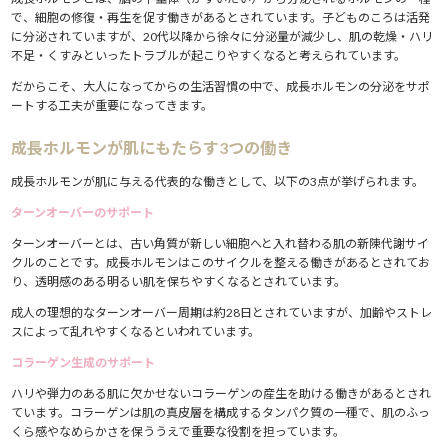
で、細胞の修復・再生を促す働きがあるとされています。子どものころは活発
に分泌されていますが、20代以降から徐々に分泌量が減少し、肌の乾燥・ハリ
不足・くすみといったトラブルが起こりやすくなると考えられています。
だからこそ、大人になってからの生活習慣の中で、成長ホルモンの分泌をサポ
ートする工夫が重要になってきます。
成長ホルモンが肌にもたらす3つの働き
成長ホルモンが肌に与える代表的な働きとして、以下の3点が挙げられます。
ターンオーバーのサポート
ターンオーバーとは、古い角質が新しい細胞へと入れ替わる肌の新陳代謝サイ
クルのことです。成長ホルモンはこのサイクルを整える働きがあるとされてお
り、透明感のある明るい肌を保ちやすくなるとされています。
成人の理想的なターンオーバー周期は約28日とされていますが、加齢やストレ
スによって乱れやすくなるといわれています。
コラーゲン生成のサポート
ハリや弾力のある肌に欠かせないコラーゲンの産生を助ける働きがあるとされ
ています。コラーゲンは肌の真皮層を構成するタンパク質の一種で、肌のふっ
くら感やなめらかさを保ううえで重要な役割を担っています。