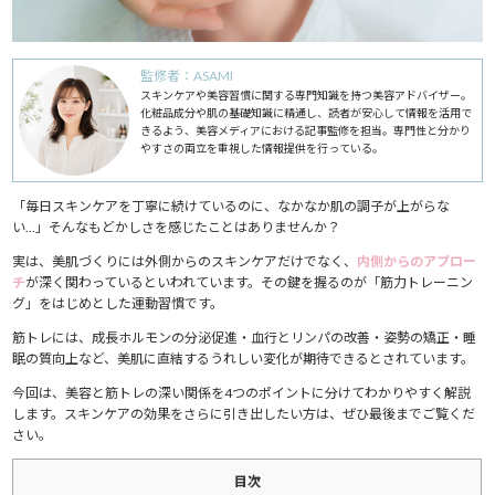
監修者：ASAMI
スキンケアや美容習慣に関する専門知識を持つ美容アドバイザー。
化粧品成分や肌の基礎知識に精通し、読者が安心して情報を活用で
きるよう、美容メディアにおける記事監修を担当。専門性と分かり
やすさの両立を重視した情報提供を行っている。
「毎日スキンケアを丁寧に続けているのに、なかなか肌の調子が上がらな
い…」そんなもどかしさを感じたことはありませんか？
実は、美肌づくりには外側からのスキンケアだけでなく、
内側からのアプロー
チ
が深く関わっているといわれています。その鍵を握るのが「筋力トレーニン
グ」をはじめとした運動習慣です。
筋トレには、成長ホルモンの分泌促進・血行とリンパの改善・姿勢の矯正・睡
眠の質向上など、美肌に直結するうれしい変化が期待できるとされています。
今回は、美容と筋トレの深い関係を4つのポイントに分けてわかりやすく解説
します。スキンケアの効果をさらに引き出したい方は、ぜひ最後までご覧くだ
さい。
目次