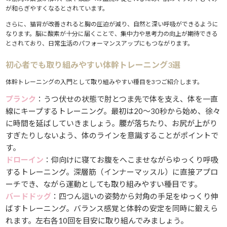
が和らぎやすくなるとされています。
さらに、猫背が改善されると胸の圧迫が減り、自然と深い呼吸ができるように
なります。脳に酸素が十分に届くことで、集中力や思考力の向上が期待できる
とされており、日常生活のパフォーマンスアップにもつながります。
初心者でも取り組みやすい体幹トレーニング3選
体幹トレーニングの入門として取り組みやすい種目を3つご紹介します。
プランク
：うつ伏せの状態で肘とつま先で体を支え、体を一直
線にキープするトレーニング。最初は20〜30秒から始め、徐々
に時間を延ばしていきましょう。腰が落ちたり、お尻が上がり
すぎたりしないよう、体のラインを意識することがポイントで
す。
ドローイン
：仰向けに寝てお腹をへこませながらゆっくり呼吸
するトレーニング。深層筋（インナーマッスル）に直接アプロ
ーチでき、ながら運動としても取り組みやすい種目です。
バードドッグ
：四つん這いの姿勢から対角の手足をゆっくり伸
ばすトレーニング。バランス感覚と体幹の安定を同時に鍛えら
れます。左右各10回を目安に取り組んでみましょう。