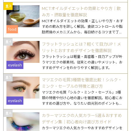
詳しく解説します。
3
MCTオイルダイエットの効果とやり方｜飲
み方・摂取量を徹底解説
MCTオイルダイエットの効果・正しいやり方・おす
すめの飲み方を詳しく解説。食欲コントロールや脂
food
肪燃焼のメカニズムから、毎日続けるコツまで丁寧
にご紹介します。
4
フラットラッシュとは？軽くて目力UP！メ
リットとおすすめデザインを徹底解説
フラットラッシュは軽量・高密着・目力アップが叶
うマツエクの新素材。従来との違いやメリット、お
eyelash
すすめデザインをわかりやすく解説します。
5
マツエクの毛質3種類を徹底比較！シルク・
ミンク・セーブルの特徴と選び方
マツエクの毛質「シルク・ミンク・セーブル」3種
類の特徴や付け心地の違いを徹底解説。初心者にお
eyelash
すすめの選び方や、なりたい目元別のポイントもご
紹介します。
6
カラーマツエクの人気カラー5選＆おすすめ
デザイン集｜初心者向け選び方ガイド
カラーマツエクの人気カラーやおすすめデザインを