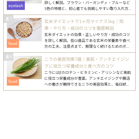
詳しく解説。ブラウン・バーガンディ・ブルーなど
eyelash
5色の特徴と、初心者でも挑戦しやすい取り入れ方
を紹介します。
7
玄米ダイエットで1ヶ月マイナス5kg｜効
果・やり方・成功のコツを徹底解説
玄米ダイエットの効果・正しいやり方・成功のコツ
を詳しく解説。低GI食品である玄米の栄養素や食べ
food
方の工夫、注意点まで、無理なく続けるためのポイ
ントをまとめました。
8
ニラの美容効果7選｜美肌・アンチエイジン
グに役立つ栄養成分と食べ方のコツ
ニラにはβカロテン・ビタミンC・アリシンなど美肌
に役立つ栄養成分が豊富。アンチエイジングや腸活
food
への働きが期待できるニラの美容効果と、毎日続け
やすいレシピを詳しく紹介します。