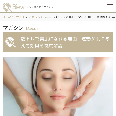
メ
すべての人をステキに。
ニ
ュ
Biew公式サイト
>
マガジン
>
cosme
>
筋トレで美肌になれる理由｜運動が肌に与
ー
マガジン
Magazine
筋トレで美肌になれる理由｜運動が肌に与
える効果を徹底解説