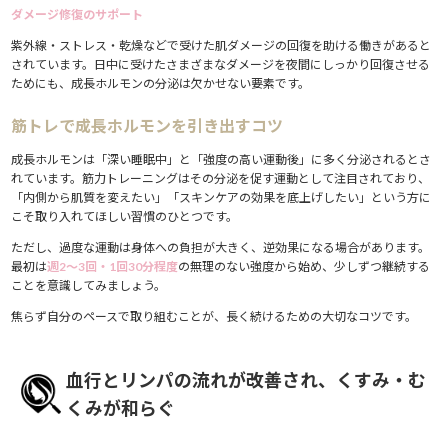
ダメージ修復のサポート
紫外線・ストレス・乾燥などで受けた肌ダメージの回復を助ける働きがあると
されています。日中に受けたさまざまなダメージを夜間にしっかり回復させる
ためにも、成長ホルモンの分泌は欠かせない要素です。
筋トレで成長ホルモンを引き出すコツ
成長ホルモンは「深い睡眠中」と「強度の高い運動後」に多く分泌されるとさ
れています。筋力トレーニングはその分泌を促す運動として注目されており、
「内側から肌質を変えたい」「スキンケアの効果を底上げしたい」という方に
こそ取り入れてほしい習慣のひとつです。
ただし、過度な運動は身体への負担が大きく、逆効果になる場合があります。
最初は
週2〜3回・1回30分程度
の無理のない強度から始め、少しずつ継続する
ことを意識してみましょう。
焦らず自分のペースで取り組むことが、長く続けるための大切なコツです。
血行とリンパの流れが改善され、くすみ・む
くみが和らぐ