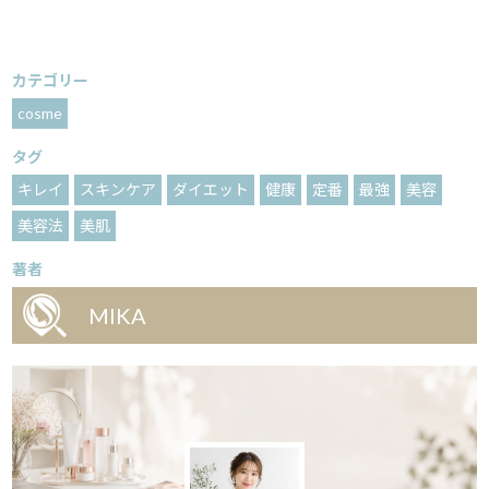
カテゴリー
cosme
タグ
キレイ
スキンケア
ダイエット
健康
定番
最強
美容
美容法
美肌
著者
MIKA