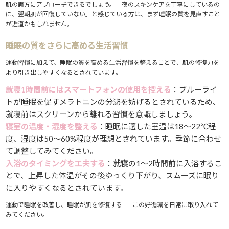
肌の両方にアプローチできるでしょう。「夜のスキンケアを丁寧にしているの
に、翌朝肌が回復していない」と感じている方は、まず睡眠の質を見直すこと
が近道かもしれません。
睡眠の質をさらに高める生活習慣
運動習慣に加えて、睡眠の質を高める生活習慣を整えることで、肌の修復力を
より引き出しやすくなるとされています。
就寝1時間前にはスマートフォンの使用を控える
：ブルーライ
トが睡眠を促すメラトニンの分泌を妨げるとされているため、
就寝前はスクリーンから離れる習慣を意識しましょう。
寝室の温度・湿度を整える
：睡眠に適した室温は18〜22℃程
度、湿度は50〜60%程度が理想とされています。季節に合わせ
て調整してみてください。
入浴のタイミングを工夫する
：就寝の1〜2時間前に入浴するこ
とで、上昇した体温がその後ゆっくり下がり、スムーズに眠り
に入りやすくなるとされています。
運動で睡眠を改善し、睡眠が肌を修復する——この好循環を日常に取り入れて
みてください。