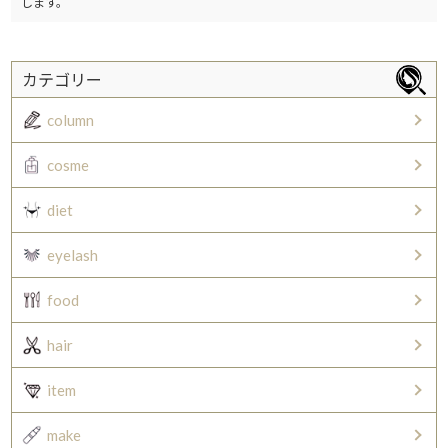
します。
カテゴリー
column
cosme
diet
eyelash
food
hair
item
make