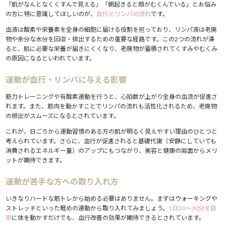
「肌がなんとなくくすんで見える」「朝起きると顔がむくんでいる」とお悩み
の方に特に意識してほしいのが、
血行とリンパの流れ
です。
血液は酸素や栄養素を全身の細胞に届ける役割を担っており、リンパ液は老廃
物や余分な水分を回収・排出するための重要な経路です。この2つの流れが滞
ると、肌に必要な栄養が届きにくくなり、老廃物が蓄積されてくすみやむくみ
の原因になるといわれています。
運動が血行・リンパに与える影響
筋力トレーニングや有酸素運動を行うと、心拍数が上がり全身の血流が促進さ
れます。また、筋肉を動かすことでリンパの流れも活性化されるため、老廃物
の排出がスムーズになるとされています。
これが、日ごろから運動習慣のある方の肌が明るく見えやすい理由のひとつと
考えられています。さらに、血行が促進されると基礎代謝（安静にしていても
消費されるエネルギー量）のアップにもつながり、美容と健康の両面からメリ
ットが期待できます。
運動が苦手な方への取り入れ方
いきなりハードな筋トレから始める必要はありません。まずはウォーキングや
ストレッチといった軽めの運動から取り入れてみましょう。
1日20〜30分を目
安
に体を動かすだけでも、血行改善の効果が期待できるとされています。