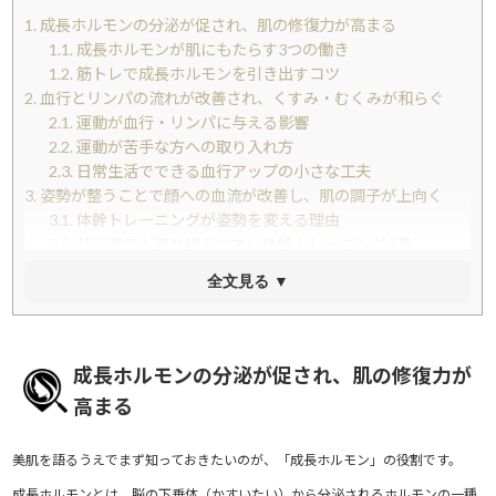
1.
成長ホルモンの分泌が促され、肌の修復力が高まる
1.1.
成長ホルモンが肌にもたらす3つの働き
1.2.
筋トレで成長ホルモンを引き出すコツ
2.
血行とリンパの流れが改善され、くすみ・むくみが和らぐ
2.1.
運動が血行・リンパに与える影響
2.2.
運動が苦手な方への取り入れ方
2.3.
日常生活でできる血行アップの小さな工夫
3.
姿勢が整うことで顔への血流が改善し、肌の調子が上向く
3.1.
体幹トレーニングが姿勢を変える理由
3.2.
初心者でも取り組みやすい体幹トレーニング3選
3.3.
日常生活でできる姿勢改善のヒント
全文見る ▼
4.
睡眠の質が上がることで、夜間の肌修復力が高まる
4.1.
現代人の睡眠を妨げる要因とは
4.2.
就寝前の運動で気をつけるべきこと
4.3.
睡眠の質をさらに高める生活習慣
成長ホルモンの分泌が促され、肌の修復力が
5.
まとめ
高まる
6.
もっと美容情報をチェック
美肌を語るうえでまず知っておきたいのが、「成長ホルモン」の役割です。
成長ホルモンとは、脳の下垂体（かすいたい）から分泌されるホルモンの一種