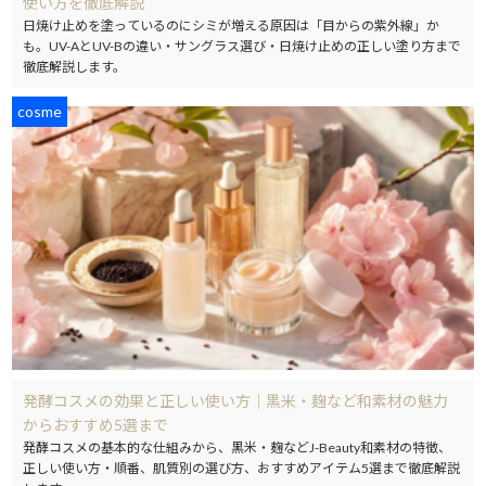
使い方を徹底解説
日焼け止めを塗っているのにシミが増える原因は「目からの紫外線」か
も。UV-AとUV-Bの違い・サングラス選び・日焼け止めの正しい塗り方まで
徹底解説します。
cosme
発酵コスメの効果と正しい使い方｜黒米・麹など和素材の魅力
からおすすめ5選まで
発酵コスメの基本的な仕組みから、黒米・麹などJ-Beauty和素材の特徴、
正しい使い方・順番、肌質別の選び方、おすすめアイテム5選まで徹底解説