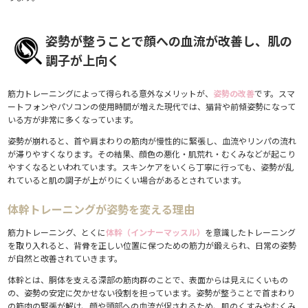
姿勢が整うことで顔への血流が改善し、肌の
調子が上向く
筋力トレーニングによって得られる意外なメリットが、
姿勢の改善
です。スマ
ートフォンやパソコンの使用時間が増えた現代では、猫背や前傾姿勢になって
いる方が非常に多くなっています。
姿勢が崩れると、首や肩まわりの筋肉が慢性的に緊張し、血流やリンパの流れ
が滞りやすくなります。その結果、顔色の悪化・肌荒れ・むくみなどが起こり
やすくなるといわれています。スキンケアをいくら丁寧に行っても、姿勢が乱
れていると肌の調子が上がりにくい場合があるとされています。
体幹トレーニングが姿勢を変える理由
筋力トレーニング、とくに
体幹（インナーマッスル）
を意識したトレーニング
を取り入れると、背骨を正しい位置に保つための筋力が鍛えられ、日常の姿勢
が自然と改善されていきます。
体幹とは、胴体を支える深部の筋肉群のことで、表面からは見えにくいもの
の、姿勢の安定に欠かせない役割を担っています。姿勢が整うことで首まわり
の筋肉の緊張が解け、顔や頭部への血流が促されるため、肌のくすみやむくみ