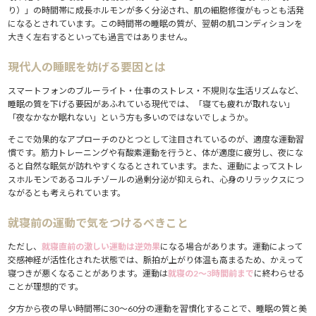
り）」の時間帯に成長ホルモンが多く分泌され、肌の細胞修復がもっとも活発
になるとされています。この時間帯の睡眠の質が、翌朝の肌コンディションを
大きく左右するといっても過言ではありません。
現代人の睡眠を妨げる要因とは
スマートフォンのブルーライト・仕事のストレス・不規則な生活リズムなど、
睡眠の質を下げる要因があふれている現代では、「寝ても疲れが取れない」
「夜なかなか眠れない」という方も多いのではないでしょうか。
そこで効果的なアプローチのひとつとして注目されているのが、適度な運動習
慣です。筋力トレーニングや有酸素運動を行うと、体が適度に疲労し、夜にな
ると自然な眠気が訪れやすくなるとされています。また、運動によってストレ
スホルモンであるコルチゾールの過剰分泌が抑えられ、心身のリラックスにつ
ながるとも考えられています。
就寝前の運動で気をつけるべきこと
ただし、
就寝直前の激しい運動は逆効果
になる場合があります。運動によって
交感神経が活性化された状態では、脈拍が上がり体温も高まるため、かえって
寝つきが悪くなることがあります。運動は
就寝の2〜3時間前まで
に終わらせる
ことが理想的です。
夕方から夜の早い時間帯に30〜60分の運動を習慣化することで、睡眠の質と美