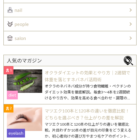
nail
people
salon
人気のマガジン
1
オクラダイエットの効果とやり方｜2週間で
体重を落とすネバネバ活用術
オクラのネバネバ成分が持つ食物繊維・ペクチンの
ダイエット効果を徹底解説。毎食3〜4本を2週間続
diet
けるやり方や、効果を高める食べ合わせ・調理のコ
ツを紹介します。
2
マツエク100本と120本の違いを徹底比較！
どちらを選ぶべき？仕上がりの差を解説
マツエク100本と120本の仕上がりの違いを徹底比
較。片目わずか10本の差が目元の印象をどう変える
eyelash
か、初心者向けの選び方やまつ毛ケアのポイントも