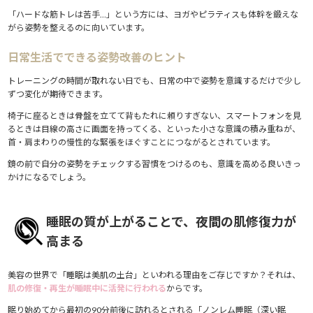
「ハードな筋トレは苦手…」という方には、ヨガやピラティスも体幹を鍛えな
がら姿勢を整えるのに向いています。
日常生活でできる姿勢改善のヒント
トレーニングの時間が取れない日でも、日常の中で姿勢を意識するだけで少し
ずつ変化が期待できます。
椅子に座るときは骨盤を立てて背もたれに頼りすぎない、スマートフォンを見
るときは目線の高さに画面を持ってくる、といった小さな意識の積み重ねが、
首・肩まわりの慢性的な緊張をほぐすことにつながるとされています。
鏡の前で自分の姿勢をチェックする習慣をつけるのも、意識を高める良いきっ
かけになるでしょう。
睡眠の質が上がることで、夜間の肌修復力が
高まる
美容の世界で「睡眠は美肌の土台」といわれる理由をご存じですか？それは、
肌の修復・再生が睡眠中に活発に行われる
からです。
眠り始めてから最初の90分前後に訪れるとされる「ノンレム睡眠（深い眠