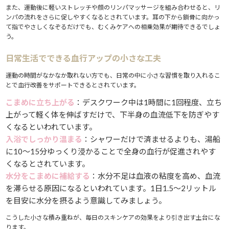
また、運動後に軽いストレッチや顔のリンパマッサージを組み合わせると、リ
ンパの流れをさらに促しやすくなるとされています。耳の下から鎖骨に向かっ
て指でやさしくなぞるだけでも、むくみケアへの相乗効果が期待できるでしょ
う。
日常生活でできる血行アップの小さな工夫
運動の時間がなかなか取れない方でも、日常の中に小さな習慣を取り入れるこ
とで血行改善をサポートできるとされています。
こまめに立ち上がる
：デスクワーク中は1時間に1回程度、立ち
上がって軽く体を伸ばすだけで、下半身の血流低下を防ぎやす
くなるといわれています。
入浴でしっかり温まる
：シャワーだけで済ませるよりも、湯船
に10〜15分ゆっくり浸かることで全身の血行が促進されやす
くなるとされています。
水分をこまめに補給する
：水分不足は血液の粘度を高め、血流
を滞らせる原因になるといわれています。1日1.5〜2リットル
を目安に水分を摂るよう意識してみましょう。
こうした小さな積み重ねが、毎日のスキンケアの効果をより引き出す土台にな
ります。