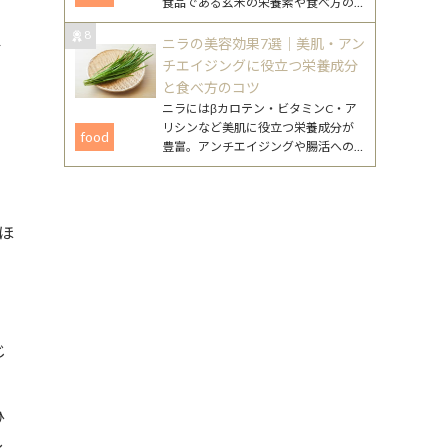
食品である玄米の栄養素や食べ方の
工夫、注意点まで、無理なく続ける
8
ためのポイントをまとめました。
ニラの美容効果7選｜美肌・アン
イ
チエイジングに役立つ栄養成分
と食べ方のコツ
ニラにはβカロテン・ビタミンC・ア
リシンなど美肌に役立つ栄養成分が
food
豊富。アンチエイジングや腸活への
働きが期待できるニラの美容効果
と、毎日続けやすいレシピを詳しく
紹介します。
ほ
じ
ひ
し