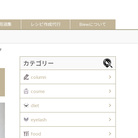
用語集
レシピ作成代行
Biewについて
ク
カテゴリー
column
cosme
diet
eyelash
food