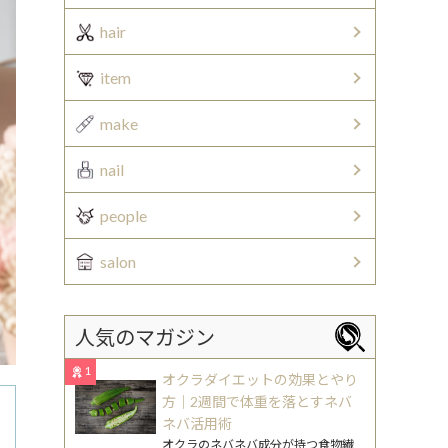
hair
item
make
nail
people
salon
人気のマガジン
1
オクラダイエットの効果とやり
方｜2週間で体重を落とすネバ
ネバ活用術
オクラのネバネバ成分が持つ食物繊