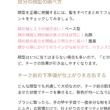
自分の顔型の調べ方
顔型を正確に把握するには、髪をすべてまとめてフ
ントをチェックしてみましょう。
額の幅とエラの幅が近い
：ベース型
頬の横幅と顔の縦の長さがほぼ同じ
：丸顔
顔の縦の長さが横幅より明らかに長い
：面長
額から顎にかけてのラインがなめらかで、バランス
顔型は1つに当てはまらない場合も多いので、「ど
ど、チークの効果が引き出しやすくなります。
チーク前の下準備が仕上がりを左右する
どんな顔型でも共通して大切なのが、チーク前の肌
ませた状態でチークを乗せると、発色が均一になり
ブラシに取ったら、手の甲や手首で一度余分な粉を
とふき」の習慣だけで、仕上がりのクオリティが格