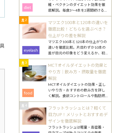
維・ペクチンのダイエット効果を徹
diet
底解説。毎食3〜4本を2週間続けるや
り方や、効果を高める食べ合わせ・
2
調理のコツを紹介します。
マツエク100本と120本の違いを
、
徹底比較！どちらを選ぶべき？
。
仕上がりの差を解説
マツエク100本と120本の仕上がりの
具
違いを徹底比較。片目わずか10本の
eyelash
差が目元の印象をどう変えるか、初
心者向けの選び方やまつ毛ケアのポ
3
イントも詳しく解説します。
MCTオイルダイエットの効果と
やり方｜飲み方・摂取量を徹底
解説
MCTオイルダイエットの効果・正し
いやり方・おすすめの飲み方を詳し
food
く解説。食欲コントロールや脂肪燃
焼のメカニズムから、毎日続けるコ
4
ツまで丁寧にご紹介します。
フラットラッシュとは？軽くて
目力UP！メリットとおすすめデ
ザインを徹底解説
フラットラッシュは軽量・高密着・
目力アップが叶うマツエクの新素