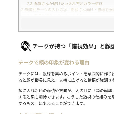
2.3.
丸顔さんが避けたい入れ方とカラー選び
3.
顔型別チークの入れ方②｜面長さん向け・横幅を強
3.1.
面長の特徴とチークの方向性
3.2.
具体的な入れ方ステップ
3.3.
面長さんが避けたい入れ方
3.4.
おすすめのブラシ使い
4.
顔型別チークの入れ方③｜ベース顔さん向け・エラ
チークが持つ「錯視効果」と顔
4.1.
ベース顔の特徴とチークの方向性
4.2.
具体的な入れ方ステップ
4.3.
ベース顔さんが避けたい入れ方
チークで顔の印象が変わる理由
4.4.
カラー選びのポイント
5.
顔型別チークの入れ方④｜卵型さん向け＆全顔型共
チークには、視線を集めるポイントを意図的に作り
5.1.
卵型は「なりたい印象」に合わせて楽しむ
ると顔が縦長に見え、真横に広げると横幅が強調さ
5.2.
チークカラー選びの基本
5.3.
ハイライトとの組み合わせで立体感アップ
頬に入れた色の面積や方向が、人の目に「顔の輪郭
5.4.
季節・シーンに合わせたチークの調整
する効果も期待できます。こうした錯視の仕組みを
6.
まとめ
するもの」に変えることができます。
7.
もっと美容情報をチェック