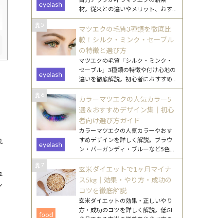
eyelash
材。従来との違いやメリット、おす
すめデザインをわかりやすく解説し
5
ます。
マツエクの毛質3種類を徹底比
較！シルク・ミンク・セーブル
の特徴と選び方
マツエクの毛質「シルク・ミンク・
セーブル」3種類の特徴や付け心地の
eyelash
違いを徹底解説。初心者におすすめ
の選び方や、なりたい目元別のポイ
6
ントもご紹介します。
カラーマツエクの人気カラー5
選＆おすすめデザイン集｜初心
者向け選び方ガイド
カラーマツエクの人気カラーやおす
れ
すめデザインを詳しく解説。ブラウ
eyelash
ン・バーガンディ・ブルーなど5色の
特徴と、初心者でも挑戦しやすい取
7
り入れ方を紹介します。
玄米ダイエットで1ヶ月マイナ
ュ
ス5kg｜効果・やり方・成功の
ン
コツを徹底解説
玄米ダイエットの効果・正しいやり
方・成功のコツを詳しく解説。低GI
food