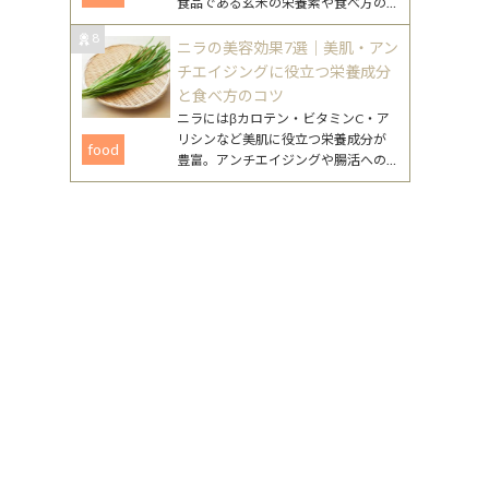
食品である玄米の栄養素や食べ方の
工夫、注意点まで、無理なく続ける
8
ためのポイントをまとめました。
ニラの美容効果7選｜美肌・アン
チエイジングに役立つ栄養成分
と食べ方のコツ
ニラにはβカロテン・ビタミンC・ア
リシンなど美肌に役立つ栄養成分が
food
豊富。アンチエイジングや腸活への
働きが期待できるニラの美容効果
と、毎日続けやすいレシピを詳しく
紹介します。