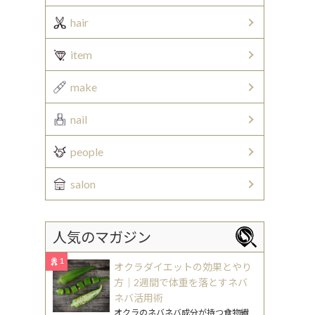
hair
item
make
nail
people
salon
人気のマガジン
1
オクラダイエットの効果とやり
方｜2週間で体重を落とすネバ
ネバ活用術
オクラのネバネバ成分が持つ食物繊