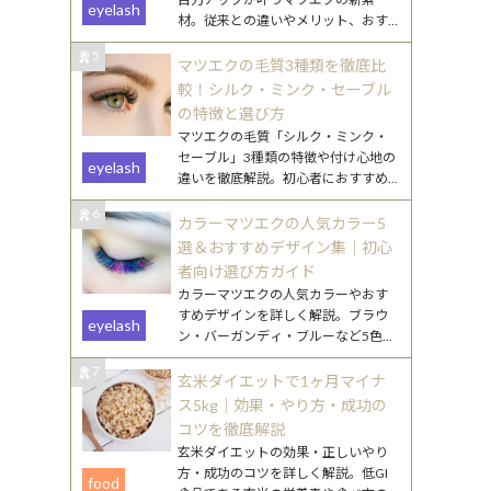
eyelash
材。従来との違いやメリット、おす
すめデザインをわかりやすく解説し
5
ます。
マツエクの毛質3種類を徹底比
較！シルク・ミンク・セーブル
の特徴と選び方
マツエクの毛質「シルク・ミンク・
セーブル」3種類の特徴や付け心地の
eyelash
違いを徹底解説。初心者におすすめ
の選び方や、なりたい目元別のポイ
6
ントもご紹介します。
カラーマツエクの人気カラー5
選＆おすすめデザイン集｜初心
者向け選び方ガイド
カラーマツエクの人気カラーやおす
すめデザインを詳しく解説。ブラウ
eyelash
ン・バーガンディ・ブルーなど5色の
特徴と、初心者でも挑戦しやすい取
7
り入れ方を紹介します。
玄米ダイエットで1ヶ月マイナ
ス5kg｜効果・やり方・成功の
コツを徹底解説
玄米ダイエットの効果・正しいやり
方・成功のコツを詳しく解説。低GI
food