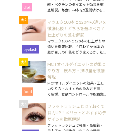
維・ペクチンのダイエット効果を徹
diet
底解説。毎食3〜4本を2週間続けるや
り方や、効果を高める食べ合わせ・
2
調理のコツを紹介します。
マツエク100本と120本の違いを
徹底比較！どちらを選ぶべき？
仕上がりの差を解説
マツエク100本と120本の仕上がりの
違いを徹底比較。片目わずか10本の
eyelash
差が目元の印象をどう変えるか、初
心者向けの選び方やまつ毛ケアのポ
3
イントも詳しく解説します。
MCTオイルダイエットの効果と
やり方｜飲み方・摂取量を徹底
解説
MCTオイルダイエットの効果・正し
いやり方・おすすめの飲み方を詳し
food
く解説。食欲コントロールや脂肪燃
焼のメカニズムから、毎日続けるコ
4
ツまで丁寧にご紹介します。
フラットラッシュとは？軽くて
目力UP！メリットとおすすめデ
ザインを徹底解説
フラットラッシュは軽量・高密着・
目力アップが叶うマツエクの新素