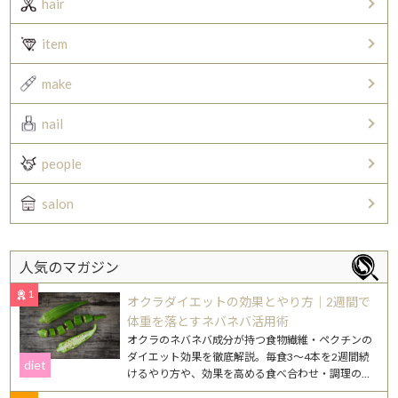
hair
item
make
nail
people
salon
人気のマガジン
1
オクラダイエットの効果とやり方｜2週間で
体重を落とすネバネバ活用術
オクラのネバネバ成分が持つ食物繊維・ペクチンの
ダイエット効果を徹底解説。毎食3〜4本を2週間続
diet
けるやり方や、効果を高める食べ合わせ・調理のコ
ツを紹介します。