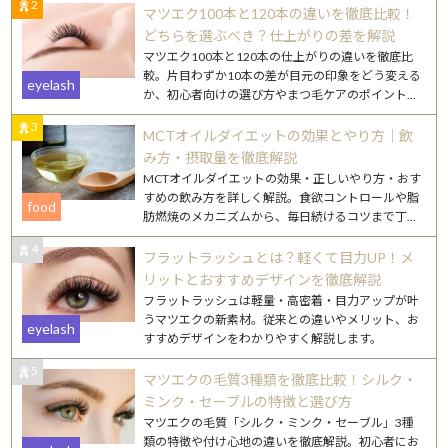
2
マツエク100本と120本の違いを徹底比較！
どちらを選ぶべき？仕上がりの差を解説
マツエク100本と120本の仕上がりの違いを徹底比
較。片目わずか10本の差が目元の印象をどう変える
eyelash
か、初心者向けの選び方やまつ毛ケアのポイントも
詳しく解説します。
3
MCTオイルダイエットの効果とやり方｜飲
み方・摂取量を徹底解説
MCTオイルダイエットの効果・正しいやり方・おす
すめの飲み方を詳しく解説。食欲コントロールや脂
food
肪燃焼のメカニズムから、毎日続けるコツまで丁寧
にご紹介します。
4
フラットラッシュとは？軽くて目力UP！メ
リットとおすすめデザインを徹底解説
フラットラッシュは軽量・高密着・目力アップが叶
うマツエクの新素材。従来との違いやメリット、お
eyelash
すすめデザインをわかりやすく解説します。
5
マツエクの毛質3種類を徹底比較！シルク・
ミンク・セーブルの特徴と選び方
マツエクの毛質「シルク・ミンク・セーブル」3種
類の特徴や付け心地の違いを徹底解説。初心者にお