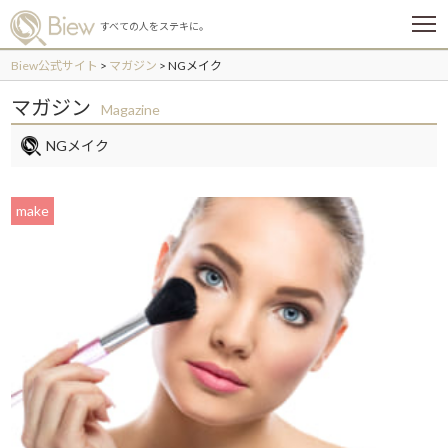
メ
すべての人をステキに。
ニ
ュ
Biew公式サイト
>
マガジン
>
NGメイク
ー
マガジン
Magazine
NGメイク
make