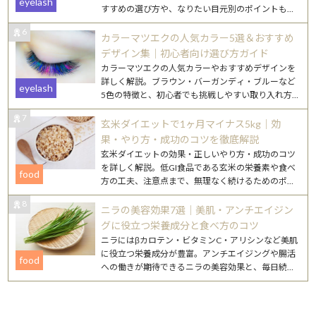
eyelash
すすめの選び方や、なりたい目元別のポイントもご
紹介します。
6
カラーマツエクの人気カラー5選＆おすすめ
デザイン集｜初心者向け選び方ガイド
カラーマツエクの人気カラーやおすすめデザインを
詳しく解説。ブラウン・バーガンディ・ブルーなど
eyelash
5色の特徴と、初心者でも挑戦しやすい取り入れ方
を紹介します。
7
玄米ダイエットで1ヶ月マイナス5kg｜効
果・やり方・成功のコツを徹底解説
玄米ダイエットの効果・正しいやり方・成功のコツ
を詳しく解説。低GI食品である玄米の栄養素や食べ
food
方の工夫、注意点まで、無理なく続けるためのポイ
ントをまとめました。
8
ニラの美容効果7選｜美肌・アンチエイジン
グに役立つ栄養成分と食べ方のコツ
ニラにはβカロテン・ビタミンC・アリシンなど美肌
に役立つ栄養成分が豊富。アンチエイジングや腸活
food
への働きが期待できるニラの美容効果と、毎日続け
やすいレシピを詳しく紹介します。