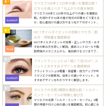
2
マツエク100本と120本の違いを徹底比較！
どちらを選ぶべき？仕上がりの差を解説
マツエク100本と120本の仕上がりの違いを徹底比
較。片目わずか10本の差が目元の印象をどう変える
eyelash
か、初心者向けの選び方やまつ毛ケアのポイントも
詳しく解説します。
3
MCTオイルダイエットの効果とやり方｜飲
み方・摂取量を徹底解説
MCTオイルダイエットの効果・正しいやり方・おす
すめの飲み方を詳しく解説。食欲コントロールや脂
food
肪燃焼のメカニズムから、毎日続けるコツまで丁寧
にご紹介します。
4
フラットラッシュとは？軽くて目力UP！メ
リットとおすすめデザインを徹底解説
フラットラッシュは軽量・高密着・目力アップが叶
うマツエクの新素材。従来との違いやメリット、お
eyelash
すすめデザインをわかりやすく解説します。
5
マツエクの毛質3種類を徹底比較！シルク・
ミンク・セーブルの特徴と選び方
マツエクの毛質「シルク・ミンク・セーブル」3種
類の特徴や付け心地の違いを徹底解説。初心者にお