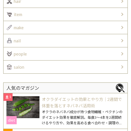
hair
item
make
nail
people
salon
人気のマガジン
1
オクラダイエットの効果とやり方｜2週間で
体重を落とすネバネバ活用術
オクラのネバネバ成分が持つ食物繊維・ペクチンの
ダイエット効果を徹底解説。毎食3〜4本を2週間続
diet
けるやり方や、効果を高める食べ合わせ・調理のコ
ツを紹介します。