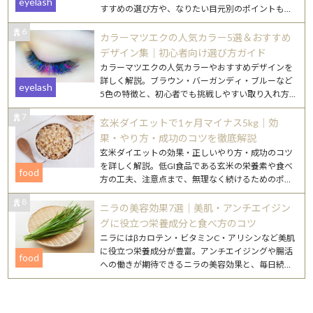
eyelash
すすめの選び方や、なりたい目元別のポイントもご
紹介します。
6
カラーマツエクの人気カラー5選＆おすすめ
デザイン集｜初心者向け選び方ガイド
カラーマツエクの人気カラーやおすすめデザインを
詳しく解説。ブラウン・バーガンディ・ブルーなど
eyelash
5色の特徴と、初心者でも挑戦しやすい取り入れ方
を紹介します。
7
玄米ダイエットで1ヶ月マイナス5kg｜効
果・やり方・成功のコツを徹底解説
玄米ダイエットの効果・正しいやり方・成功のコツ
を詳しく解説。低GI食品である玄米の栄養素や食べ
food
方の工夫、注意点まで、無理なく続けるためのポイ
ントをまとめました。
8
ニラの美容効果7選｜美肌・アンチエイジン
グに役立つ栄養成分と食べ方のコツ
ニラにはβカロテン・ビタミンC・アリシンなど美肌
に役立つ栄養成分が豊富。アンチエイジングや腸活
food
への働きが期待できるニラの美容効果と、毎日続け
やすいレシピを詳しく紹介します。