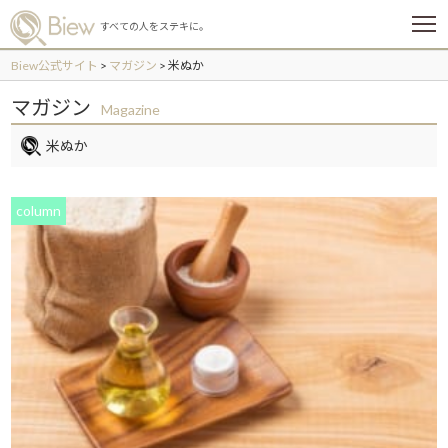
メ
すべての人をステキに。
ニ
ュ
Biew公式サイト
>
マガジン
>
米ぬか
ー
マガジン
Magazine
米ぬか
column