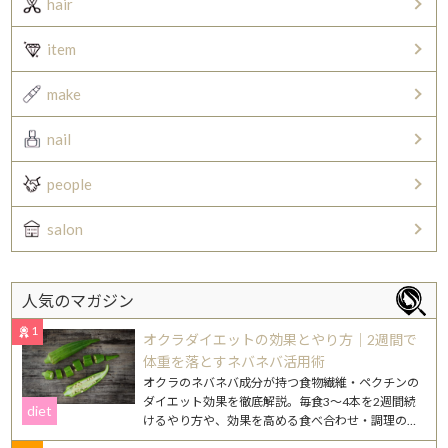
hair
item
make
nail
people
salon
人気のマガジン
1
オクラダイエットの効果とやり方｜2週間で
体重を落とすネバネバ活用術
オクラのネバネバ成分が持つ食物繊維・ペクチンの
ダイエット効果を徹底解説。毎食3〜4本を2週間続
diet
けるやり方や、効果を高める食べ合わせ・調理のコ
ツを紹介します。