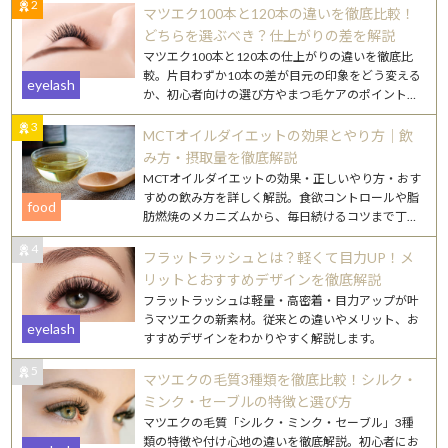
2
マツエク100本と120本の違いを徹底比較！
どちらを選ぶべき？仕上がりの差を解説
マツエク100本と120本の仕上がりの違いを徹底比
較。片目わずか10本の差が目元の印象をどう変える
eyelash
か、初心者向けの選び方やまつ毛ケアのポイントも
詳しく解説します。
3
MCTオイルダイエットの効果とやり方｜飲
み方・摂取量を徹底解説
MCTオイルダイエットの効果・正しいやり方・おす
すめの飲み方を詳しく解説。食欲コントロールや脂
food
肪燃焼のメカニズムから、毎日続けるコツまで丁寧
にご紹介します。
4
フラットラッシュとは？軽くて目力UP！メ
リットとおすすめデザインを徹底解説
フラットラッシュは軽量・高密着・目力アップが叶
うマツエクの新素材。従来との違いやメリット、お
eyelash
すすめデザインをわかりやすく解説します。
5
マツエクの毛質3種類を徹底比較！シルク・
ミンク・セーブルの特徴と選び方
マツエクの毛質「シルク・ミンク・セーブル」3種
類の特徴や付け心地の違いを徹底解説。初心者にお