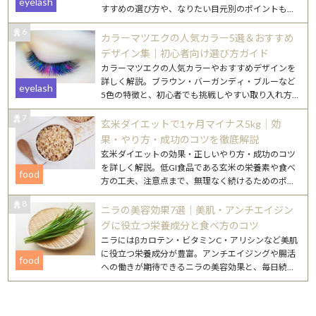
eyelash
すすめの選び方や、なりたい目元別のポイントもご
紹介します。
6
カラーマツエクの人気カラー5選＆おすすめ
デザイン集｜初心者向け選び方ガイド
カラーマツエクの人気カラーやおすすめデザインを
詳しく解説。ブラウン・バーガンディ・ブルーなど
eyelash
5色の特徴と、初心者でも挑戦しやすい取り入れ方
を紹介します。
7
玄米ダイエットで1ヶ月マイナス5kg｜効
果・やり方・成功のコツを徹底解説
玄米ダイエットの効果・正しいやり方・成功のコツ
を詳しく解説。低GI食品である玄米の栄養素や食べ
food
方の工夫、注意点まで、無理なく続けるためのポイ
ントをまとめました。
8
ニラの美容効果7選｜美肌・アンチエイジン
グに役立つ栄養成分と食べ方のコツ
ニラにはβカロテン・ビタミンC・アリシンなど美肌
に役立つ栄養成分が豊富。アンチエイジングや腸活
food
への働きが期待できるニラの美容効果と、毎日続け
やすいレシピを詳しく紹介します。