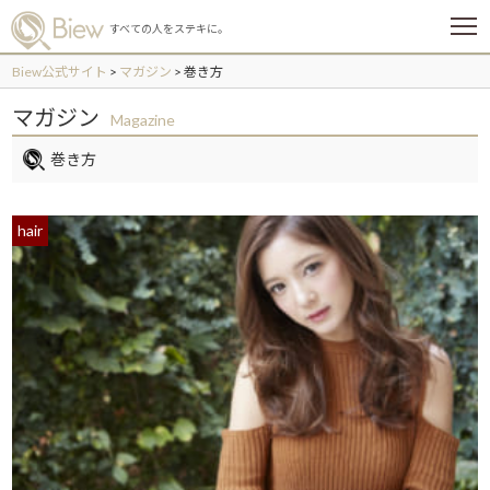
メ
すべての人をステキに。
ニ
ュ
Biew公式サイト
>
マガジン
>
巻き方
ー
マガジン
Magazine
巻き方
hair