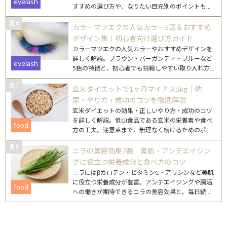
eyelash
すすめの選び方や、なりたい目元別のポイントもご
紹介します。
6
カラーマツエクの人気カラー5選＆おすすめ
デザイン集｜初心者向け選び方ガイド
カラーマツエクの人気カラーやおすすめデザインを
詳しく解説。ブラウン・バーガンディ・ブルーなど
eyelash
5色の特徴と、初心者でも挑戦しやすい取り入れ方
を紹介します。
7
玄米ダイエットで1ヶ月マイナス5kg｜効
果・やり方・成功のコツを徹底解説
玄米ダイエットの効果・正しいやり方・成功のコツ
を詳しく解説。低GI食品である玄米の栄養素や食べ
food
方の工夫、注意点まで、無理なく続けるためのポイ
ントをまとめました。
8
ニラの美容効果7選｜美肌・アンチエイジン
グに役立つ栄養成分と食べ方のコツ
ニラにはβカロテン・ビタミンC・アリシンなど美肌
に役立つ栄養成分が豊富。アンチエイジングや腸活
food
への働きが期待できるニラの美容効果と、毎日続け
やすいレシピを詳しく紹介します。