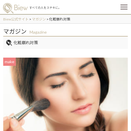
メ
すべての人をステキに。
ニ
ュ
Biew公式サイト
>
マガジン
>
化粧崩れ対策
ー
マガジン
Magazine
化粧崩れ対策
make