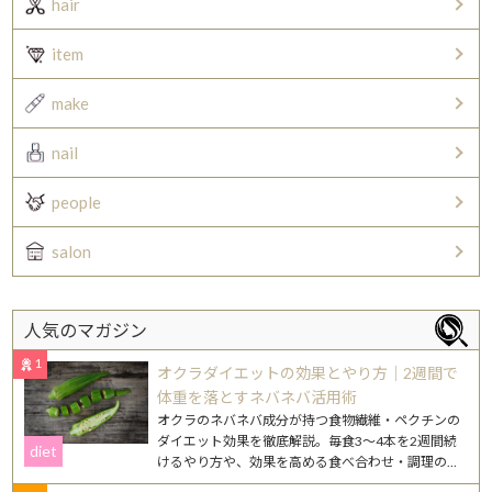
hair
item
make
nail
people
salon
人気のマガジン
1
オクラダイエットの効果とやり方｜2週間で
体重を落とすネバネバ活用術
オクラのネバネバ成分が持つ食物繊維・ペクチンの
ダイエット効果を徹底解説。毎食3〜4本を2週間続
diet
けるやり方や、効果を高める食べ合わせ・調理のコ
ツを紹介します。