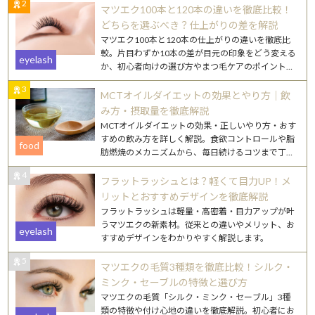
2
マツエク100本と120本の違いを徹底比較！
どちらを選ぶべき？仕上がりの差を解説
マツエク100本と120本の仕上がりの違いを徹底比
較。片目わずか10本の差が目元の印象をどう変える
eyelash
か、初心者向けの選び方やまつ毛ケアのポイントも
詳しく解説します。
3
MCTオイルダイエットの効果とやり方｜飲
み方・摂取量を徹底解説
MCTオイルダイエットの効果・正しいやり方・おす
すめの飲み方を詳しく解説。食欲コントロールや脂
food
肪燃焼のメカニズムから、毎日続けるコツまで丁寧
にご紹介します。
4
フラットラッシュとは？軽くて目力UP！メ
リットとおすすめデザインを徹底解説
フラットラッシュは軽量・高密着・目力アップが叶
うマツエクの新素材。従来との違いやメリット、お
eyelash
すすめデザインをわかりやすく解説します。
5
マツエクの毛質3種類を徹底比較！シルク・
ミンク・セーブルの特徴と選び方
マツエクの毛質「シルク・ミンク・セーブル」3種
類の特徴や付け心地の違いを徹底解説。初心者にお