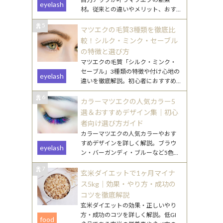
eyelash
材。従来との違いやメリット、おす
すめデザインをわかりやすく解説し
5
ます。
マツエクの毛質3種類を徹底比
較！シルク・ミンク・セーブル
の特徴と選び方
マツエクの毛質「シルク・ミンク・
セーブル」3種類の特徴や付け心地の
eyelash
違いを徹底解説。初心者におすすめ
の選び方や、なりたい目元別のポイ
6
ントもご紹介します。
カラーマツエクの人気カラー5
選＆おすすめデザイン集｜初心
者向け選び方ガイド
カラーマツエクの人気カラーやおす
すめデザインを詳しく解説。ブラウ
eyelash
ン・バーガンディ・ブルーなど5色の
特徴と、初心者でも挑戦しやすい取
7
り入れ方を紹介します。
玄米ダイエットで1ヶ月マイナ
ス5kg｜効果・やり方・成功の
コツを徹底解説
玄米ダイエットの効果・正しいやり
方・成功のコツを詳しく解説。低GI
food