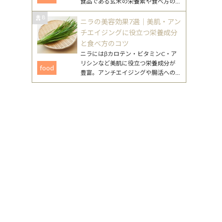
食品である玄米の栄養素や食べ方の
工夫、注意点まで、無理なく続ける
8
ためのポイントをまとめました。
ニラの美容効果7選｜美肌・アン
チエイジングに役立つ栄養成分
と食べ方のコツ
ニラにはβカロテン・ビタミンC・ア
リシンなど美肌に役立つ栄養成分が
food
豊富。アンチエイジングや腸活への
働きが期待できるニラの美容効果
と、毎日続けやすいレシピを詳しく
紹介します。