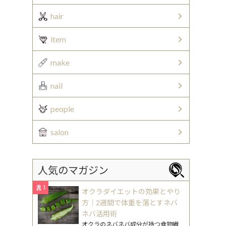
hair
item
make
nail
people
salon
人気のマガジン
1
オクラダイエットの効果とやり
方｜2週間で体重を落とすネバ
ネバ活用術
オクラのネバネバ成分が持つ食物繊