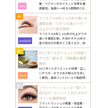
維・ペクチンのダイエット効果を徹
diet
底解説。毎食3〜4本を2週間続けるや
り方や、効果を高める食べ合わせ・
2
調理のコツを紹介します。
マツエク100本と120本の違いを
徹底比較！どちらを選ぶべき？
仕上がりの差を解説
マツエク100本と120本の仕上がりの
違いを徹底比較。片目わずか10本の
eyelash
差が目元の印象をどう変えるか、初
心者向けの選び方やまつ毛ケアのポ
3
イントも詳しく解説します。
MCTオイルダイエットの効果と
やり方｜飲み方・摂取量を徹底
解説
MCTオイルダイエットの効果・正し
いやり方・おすすめの飲み方を詳し
food
く解説。食欲コントロールや脂肪燃
焼のメカニズムから、毎日続けるコ
4
ツまで丁寧にご紹介します。
フラットラッシュとは？軽くて
目力UP！メリットとおすすめデ
ザインを徹底解説
フラットラッシュは軽量・高密着・
目力アップが叶うマツエクの新素