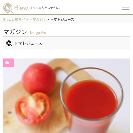
メ
すべての人をステキに。
ニ
ュ
Biew公式サイト
>
マガジン
>
トマトジュース
ー
マガジン
Magazine
トマトジュース
diet