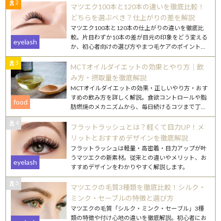
2
マツエク100本と120本の違いを徹底比較！
どちらを選ぶべき？仕上がりの差を解説
マツエク100本と120本の仕上がりの違いを徹底比
較。片目わずか10本の差が目元の印象をどう変える
eyelash
か、初心者向けの選び方やまつ毛ケアのポイントも
詳しく解説します。
3
MCTオイルダイエットの効果とやり方｜飲
み方・摂取量を徹底解説
MCTオイルダイエットの効果・正しいやり方・おす
すめの飲み方を詳しく解説。食欲コントロールや脂
food
肪燃焼のメカニズムから、毎日続けるコツまで丁寧
にご紹介します。
4
フラットラッシュとは？軽くて目力UP！メ
リットとおすすめデザインを徹底解説
フラットラッシュは軽量・高密着・目力アップが叶
うマツエクの新素材。従来との違いやメリット、お
eyelash
すすめデザインをわかりやすく解説します。
5
マツエクの毛質3種類を徹底比較！シルク・
ミンク・セーブルの特徴と選び方
マツエクの毛質「シルク・ミンク・セーブル」3種
類の特徴や付け心地の違いを徹底解説。初心者にお