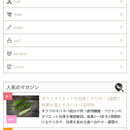
hair
item
make
nail
people
salon
人気のマガジン
1
オクラダイエットの効果とやり方｜2週間で
体重を落とすネバネバ活用術
オクラのネバネバ成分が持つ食物繊維・ペクチンの
ダイエット効果を徹底解説。毎食3〜4本を2週間続
diet
けるやり方や、効果を高める食べ合わせ・調理のコ
ツを紹介します。