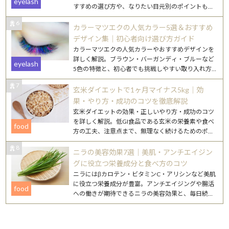
eyelash
すすめの選び方や、なりたい目元別のポイントもご
紹介します。
6
カラーマツエクの人気カラー5選＆おすすめ
デザイン集｜初心者向け選び方ガイド
カラーマツエクの人気カラーやおすすめデザインを
詳しく解説。ブラウン・バーガンディ・ブルーなど
eyelash
5色の特徴と、初心者でも挑戦しやすい取り入れ方
を紹介します。
7
玄米ダイエットで1ヶ月マイナス5kg｜効
果・やり方・成功のコツを徹底解説
玄米ダイエットの効果・正しいやり方・成功のコツ
を詳しく解説。低GI食品である玄米の栄養素や食べ
food
方の工夫、注意点まで、無理なく続けるためのポイ
ントをまとめました。
8
ニラの美容効果7選｜美肌・アンチエイジン
グに役立つ栄養成分と食べ方のコツ
ニラにはβカロテン・ビタミンC・アリシンなど美肌
に役立つ栄養成分が豊富。アンチエイジングや腸活
food
への働きが期待できるニラの美容効果と、毎日続け
やすいレシピを詳しく紹介します。