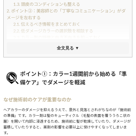
1.3.
頭皮のコンディションも整える
2.
ポイント②：美容師との「丁寧なコミュニケーション」がダ
メージを左右する
2.1.
伝えるべき情報をまとめておく
2.2.
低ダメージカラーの選択肢を相談する
2.3.
カラー剤の特徴と向き不向きを知っておく
2.4.
ブリーチは「段階的に」が基本
全文見る ▼
3.
ポイント③：カラー後72時間が勝負！「アフターケア」で色
持ちとツヤを守る
3.1.
カラー直後のシャンプーに注意する
3.2.
カラーケア専用シャンプー＆トリートメントを選ぶ
ポイント①：カラー1週間前から始める「準
3.3.
週1〜2回の集中ヘアマスクで内部補修
備ケア」でダメージを軽減
4.
ポイント④：熱・紫外線・摩擦からカラー髪を守る「日常の
美髪習慣」
4.1.
ヒートプロテクト剤でドライヤー・アイロンの熱ダメー
なぜ施術前のケアが重要なのか
ジを防ぐ
ヘアカラーのダメージを抑えるうえで、意外と見落とされがちなのが「施術前
4.2.
濡れた髪の扱いに注意する
の準備」です。カラー剤は髪のキューティクル（毛髪の表面を覆ううろこ状の
4.3.
紫外線対策と食事から内側のケアも意識する
層）を開いて内部に浸透するため、施術前に髪が乾燥していたり、ダメージが
5.
ポイント⑤：カラーの頻度と「リタッチ」を上手に使い分け
蓄積していたりすると、薬剤の影響を必要以上に受けやすくなってしまいま
る
す。