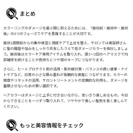
まとめ
カラーリングのダメージを最小限に抑えるためには、「施術前・施術中・施術
後」の3つのフェーズでケアを意識することが大切です。
施術1週間前からの集中保湿と頭皮ケアで土台を整え、サロンでは美容師さん
に髪の履歴や悩みをしっかり共有したうえで低ダメージカラーを検討しましょ
う。施術後はカラーケア専用アイテムを取り入れ、週1〜2回のヘアマスクで内
部補修を続けることが色持ちとツヤ感のキープにつながります。
さらに、ヒートプロテクト剤の活用・紫外線対策・バランスの良い食事・ナイ
トケアなど、日常の小さな積み重ねが長期的な美髪につながります。カラーの
頻度やリタッチの活用、サロントリートメントの定期的な利用も、ダメージを
蓄積させないための賢い選択です。
ヘアカラーはダメージと上手に付き合いながら、思いきり楽しめるもの。今日
からできることを一つずつ取り入れて、ツヤやかで美しい髪色を長く楽しんで
ください。
もっと美容情報をチェック