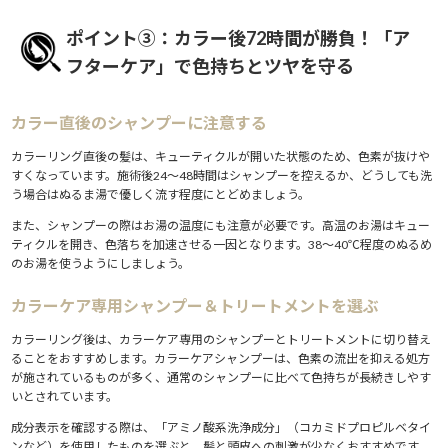
ポイント③：カラー後72時間が勝負！「ア
フターケア」で色持ちとツヤを守る
カラー直後のシャンプーに注意する
カラーリング直後の髪は、キューティクルが開いた状態のため、色素が抜けや
すくなっています。施術後24〜48時間はシャンプーを控えるか、どうしても洗
う場合はぬるま湯で優しく流す程度にとどめましょう。
また、シャンプーの際はお湯の温度にも注意が必要です。高温のお湯はキュー
ティクルを開き、色落ちを加速させる一因となります。38〜40℃程度のぬるめ
のお湯を使うようにしましょう。
カラーケア専用シャンプー＆トリートメントを選ぶ
カラーリング後は、カラーケア専用のシャンプーとトリートメントに切り替え
ることをおすすめします。カラーケアシャンプーは、色素の流出を抑える処方
が施されているものが多く、通常のシャンプーに比べて色持ちが長続きしやす
いとされています。
成分表示を確認する際は、「アミノ酸系洗浄成分」（コカミドプロピルベタイ
ンなど）を使用したものを選ぶと、髪と頭皮への刺激が少なくおすすめです。