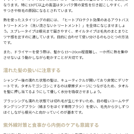
なります。特に130℃以上の高温はタンパク質の変性を引き起こしやすく、パ
サつきや枝毛の原因になるとされています。
熱を使ったスタイリングの前には、「ヒートプロテクト効果のあるアウトバス
トリートメント（洗い流さないトリートメント）」を全体になじませましょ
う。スプレータイプは根元まで届きやすく、オイルタイプは毛先のまとまりと
ツヤ感を出すのに適しています。目的に合わせて使い分けるのもひとつの方法
です。
また、ドライヤーを使う際は、髪から15〜20cm程度離し、一か所に熱を集中
させないよう動かしながら乾かすことが大切です。
濡れた髪の扱いに注意する
シャンプー後の濡れた状態の髪は、キューティクルが開いており非常にデリケ
ートです。タオルでゴシゴシこするのは摩擦ダメージにつながるため、タオル
を髪に押し当てるようにして優しく水分を吸収させましょう。
ブラッシングも濡れた状態では切れ毛が生じやすいため、目の粗いコームやデ
タングリングブラシ（絡まりをほぐす専用ブラシ）を使い、毛先から少しずつ
ほぐしながら根元へと向かっていくのが基本です。
紫外線対策と食事から内側のケアも意識する