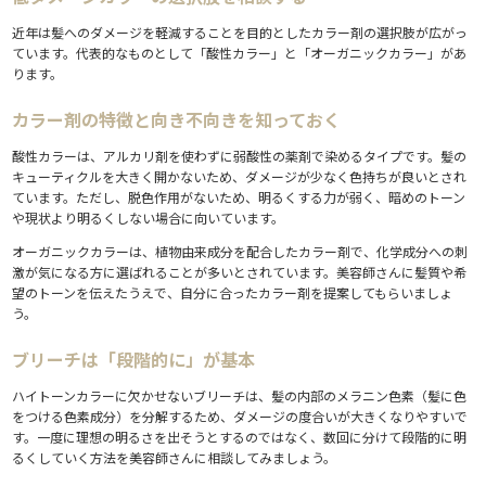
近年は髪へのダメージを軽減することを目的としたカラー剤の選択肢が広がっ
ています。代表的なものとして「酸性カラー」と「オーガニックカラー」があ
ります。
カラー剤の特徴と向き不向きを知っておく
酸性カラーは、アルカリ剤を使わずに弱酸性の薬剤で染めるタイプです。髪の
キューティクルを大きく開かないため、ダメージが少なく色持ちが良いとされ
ています。ただし、脱色作用がないため、明るくする力が弱く、暗めのトーン
や現状より明るくしない場合に向いています。
オーガニックカラーは、植物由来成分を配合したカラー剤で、化学成分への刺
激が気になる方に選ばれることが多いとされています。美容師さんに髪質や希
望のトーンを伝えたうえで、自分に合ったカラー剤を提案してもらいましょ
う。
ブリーチは「段階的に」が基本
ハイトーンカラーに欠かせないブリーチは、髪の内部のメラニン色素（髪に色
をつける色素成分）を分解するため、ダメージの度合いが大きくなりやすいで
す。一度に理想の明るさを出そうとするのではなく、数回に分けて段階的に明
るくしていく方法を美容師さんに相談してみましょう。