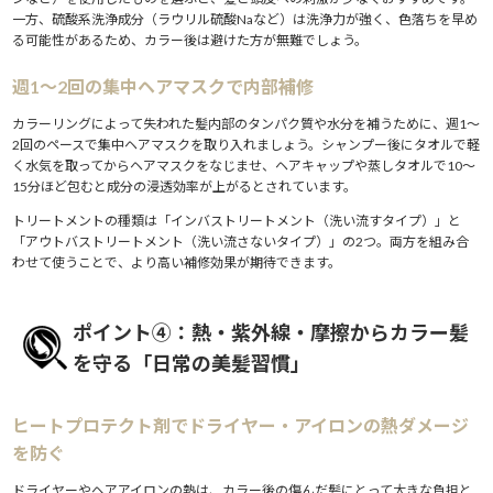
一方、硫酸系洗浄成分（ラウリル硫酸Naなど）は洗浄力が強く、色落ちを早め
る可能性があるため、カラー後は避けた方が無難でしょう。
週1〜2回の集中ヘアマスクで内部補修
カラーリングによって失われた髪内部のタンパク質や水分を補うために、週1〜
2回のペースで集中ヘアマスクを取り入れましょう。シャンプー後にタオルで軽
く水気を取ってからヘアマスクをなじませ、ヘアキャップや蒸しタオルで10〜
15分ほど包むと成分の浸透効率が上がるとされています。
トリートメントの種類は「インバストリートメント（洗い流すタイプ）」と
「アウトバストリートメント（洗い流さないタイプ）」の2つ。両方を組み合
わせて使うことで、より高い補修効果が期待できます。
ポイント④：熱・紫外線・摩擦からカラー髪
を守る「日常の美髪習慣」
ヒートプロテクト剤でドライヤー・アイロンの熱ダメージ
を防ぐ
ドライヤーやヘアアイロンの熱は、カラー後の傷んだ髪にとって大きな負担と