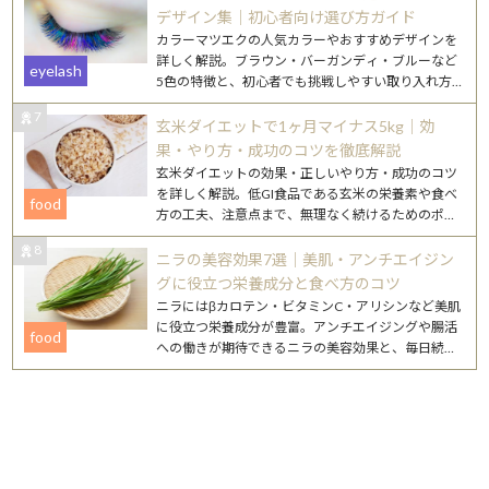
デザイン集｜初心者向け選び方ガイド
カラーマツエクの人気カラーやおすすめデザインを
詳しく解説。ブラウン・バーガンディ・ブルーなど
eyelash
5色の特徴と、初心者でも挑戦しやすい取り入れ方
を紹介します。
7
玄米ダイエットで1ヶ月マイナス5kg｜効
果・やり方・成功のコツを徹底解説
玄米ダイエットの効果・正しいやり方・成功のコツ
を詳しく解説。低GI食品である玄米の栄養素や食べ
food
方の工夫、注意点まで、無理なく続けるためのポイ
ントをまとめました。
8
ニラの美容効果7選｜美肌・アンチエイジン
グに役立つ栄養成分と食べ方のコツ
ニラにはβカロテン・ビタミンC・アリシンなど美肌
に役立つ栄養成分が豊富。アンチエイジングや腸活
food
への働きが期待できるニラの美容効果と、毎日続け
やすいレシピを詳しく紹介します。