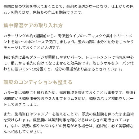
5.1.
全体染めとリタッチの違いを理解する
事前に髪の状態を整えておくことで、薬剤の浸透が均一になり、仕上がりの色
5.2.
カラーの間隔を空けるために「色持ちを伸ばす工夫」を
ムラを防ぐほか、色持ちの向上も期待できます。
する
5.3.
「イルミナカラー」「スロウカラー」などの低ダメージ
集中保湿ケアの取り入れ方
カラーも選択肢に
6.
ポイント⑥：サロントリートメントで「プロの力」を借りる
カラーリングの約1週間前から、高保湿タイプのヘアマスクや集中トリートメ
ントを週2〜3回のペースで使用しましょう。髪の内部に水分と油分をしっかり
6.1.
ホームケアだけでは補いきれない部分をサポート
チャージしておくことが大切です。
6.2.
代表的なサロントリートメントの種類
6.3.
サロントリートメントの頻度の目安
特に毛先は最もダメージが蓄積しやすいパーツ。トリートメントは毛先を中心
7.
ポイント⑦：ナイトケアを味方につける「睡眠中のダメージ
に、根元から毛先に向けてなじませると効果的です。蒸しタオルをターバン代
わりに巻いて5〜10分置くと、成分の浸透がより高まるとされています。
対策」
7.1.
就寝前のアウトバストリートメントが鍵
頭皮のコンディションも整える
7.2.
枕カバーの素材を見直す
7.3.
ゆるめのひとつ結びで寝るのもおすすめ
カラー剤は頭皮にも触れるため、頭皮環境を整えておくことも重要です。施術1
8.
まとめ
週間前から頭皮用美容液やスカルプセラムを使い、頭皮のバリア機能をサポー
9.
もっと美容情報をチェック
トしておきましょう。
また、施術当日はシャンプーを控えることで、頭皮の皮脂膜を保ったまま施術
を受けられます。皮脂膜には薬剤刺激を和らげるはたらきが期待されていま
す。なお、頭皮に傷やかぶれなどの異常がある場合は、施術前に必ず美容師さ
んへ相談してください。