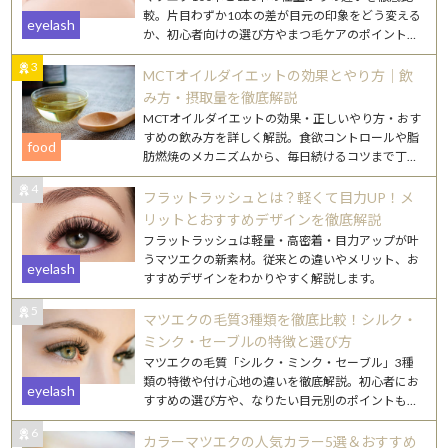
較。片目わずか10本の差が目元の印象をどう変える
eyelash
か、初心者向けの選び方やまつ毛ケアのポイントも
詳しく解説します。
3
MCTオイルダイエットの効果とやり方｜飲
み方・摂取量を徹底解説
MCTオイルダイエットの効果・正しいやり方・おす
すめの飲み方を詳しく解説。食欲コントロールや脂
food
肪燃焼のメカニズムから、毎日続けるコツまで丁寧
にご紹介します。
4
フラットラッシュとは？軽くて目力UP！メ
リットとおすすめデザインを徹底解説
フラットラッシュは軽量・高密着・目力アップが叶
うマツエクの新素材。従来との違いやメリット、お
eyelash
すすめデザインをわかりやすく解説します。
5
マツエクの毛質3種類を徹底比較！シルク・
ミンク・セーブルの特徴と選び方
マツエクの毛質「シルク・ミンク・セーブル」3種
類の特徴や付け心地の違いを徹底解説。初心者にお
eyelash
すすめの選び方や、なりたい目元別のポイントもご
紹介します。
6
カラーマツエクの人気カラー5選＆おすすめ