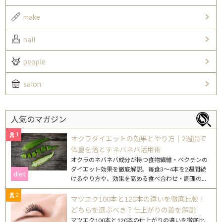
make
nail
people
salon
人気のマガジン
1
オクラダイエットの効果とやり方｜2週間で
体重を落とすネバネバ活用術
オクラのネバネバ成分が持つ食物繊維・ペクチンの
ダイエット効果を徹底解説。毎食3〜4本を2週間続
diet
けるやり方や、効果を高める食べ合わせ・調理のコ
ツを紹介します。
2
マツエク100本と120本の違いを徹底比較！
どちらを選ぶべき？仕上がりの差を解説
マツエク100本と120本の仕上がりの違いを徹底比