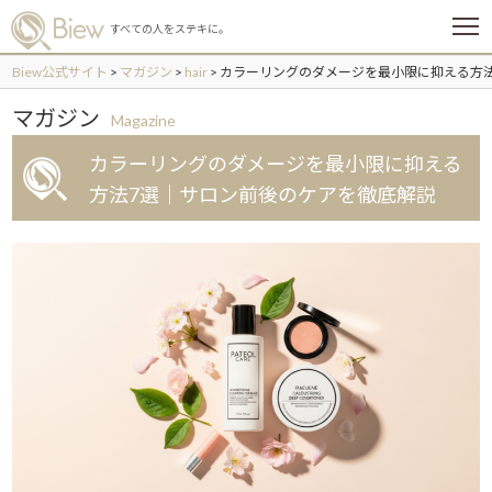
メ
すべての人をステキに。
ニ
ュ
Biew公式サイト
>
マガジン
>
hair
>
カラーリングのダメージを最小限に抑える方
ー
マガジン
Magazine
カラーリングのダメージを最小限に抑える
方法7選｜サロン前後のケアを徹底解説