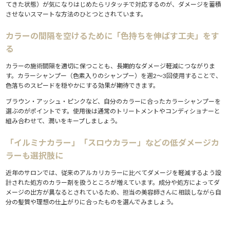
てきた状態）が気になりはじめたらリタッチで対応するのが、ダメージを蓄積
させないスマートな方法のひとつとされています。
カラーの間隔を空けるために「色持ちを伸ばす工夫」をす
る
カラーの施術間隔を適切に保つことも、長期的なダメージ軽減につながりま
す。カラーシャンプー（色素入りのシャンプー）を週2〜3回使用することで、
色落ちのスピードを穏やかにする効果が期待できます。
ブラウン・アッシュ・ピンクなど、自分のカラーに合ったカラーシャンプーを
選ぶのがポイントです。使用後は通常のトリートメントやコンディショナーと
組み合わせて、潤いをキープしましょう。
「イルミナカラー」「スロウカラー」などの低ダメージカ
ラーも選択肢に
近年のサロンでは、従来のアルカリカラーに比べてダメージを軽減するよう設
計された処方のカラー剤を扱うところが増えています。成分や処方によってダ
メージの出方が異なるとされているため、担当の美容師さんに相談しながら自
分の髪質や理想の仕上がりに合ったものを選んでみましょう。