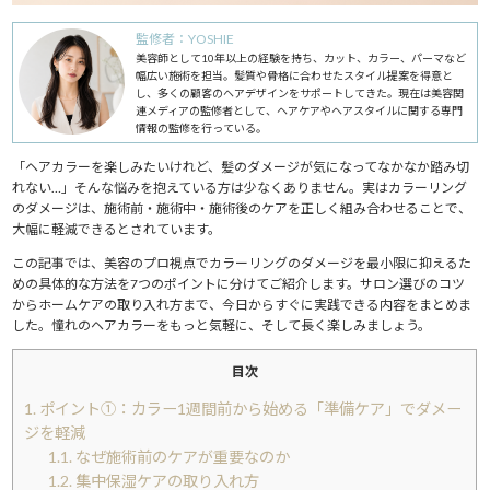
監修者：YOSHIE
美容師として10年以上の経験を持ち、カット、カラー、パーマなど
幅広い施術を担当。髪質や骨格に合わせたスタイル提案を得意と
し、多くの顧客のヘアデザインをサポートしてきた。現在は美容関
連メディアの監修者として、ヘアケアやヘアスタイルに関する専門
情報の監修を行っている。
「ヘアカラーを楽しみたいけれど、髪のダメージが気になってなかなか踏み切
れない…」そんな悩みを抱えている方は少なくありません。実はカラーリング
のダメージは、施術前・施術中・施術後のケアを正しく組み合わせることで、
大幅に軽減できるとされています。
この記事では、美容のプロ視点でカラーリングのダメージを最小限に抑えるた
めの具体的な方法を7つのポイントに分けてご紹介します。サロン選びのコツ
からホームケアの取り入れ方まで、今日からすぐに実践できる内容をまとめま
した。憧れのヘアカラーをもっと気軽に、そして長く楽しみましょう。
目次
1.
ポイント①：カラー1週間前から始める「準備ケア」でダメー
ジを軽減
1.1.
なぜ施術前のケアが重要なのか
1.2.
集中保湿ケアの取り入れ方