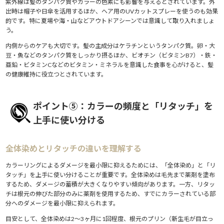
紫外線は髪のタンパク質やカラーの色素にも影響を与えるとされています。外
出時は帽子や日傘を活用するほか、ヘア用のUVカットスプレーを使うのも効果
的です。特に夏場や海・山などアウトドアシーンでは意識して取り入れましょ
う。
内側からのケアも大切です。髪の主成分はケラチンというタンパク質。卵・大
豆・魚などのタンパク質をしっかり摂るほか、ビオチン（ビタミンB7）・鉄・
亜鉛・ビタミンCなどのビタミン・ミネラルを意識した食事を心がけると、髪
の健康維持に役立つとされています。
ポイント⑤：カラーの頻度と「リタッチ」を
上手に使い分ける
全体染めとリタッチの違いを理解する
カラーリングによるダメージを最小限に抑えるためには、「全体染め」と「リ
タッチ」を上手に使い分けることが重要です。全体染めは毛先まで薬剤を塗布
するため、ダメージの蓄積が大きくなりやすい傾向があります。一方、リタッ
チは根元の伸びた部分のみに薬剤を使用するため、すでにカラーされている部
分へのダメージを最小限に抑えられます。
目安として、全体染めは2〜3ヶ月に1回程度、根元のプリン（新生毛が目立っ