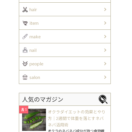
hair
item
make
nail
people
salon
人気のマガジン
1
オクラダイエットの効果とやり
方｜2週間で体重を落とすネバ
ネバ活用術
オクラのネバネバ成分が持つ食物繊