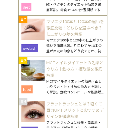
維・ペクチンのダイエット効果を徹
diet
底解説。毎食3〜4本を2週間続けるや
り方や、効果を高める食べ合わせ・
2
調理のコツを紹介します。
マツエク100本と120本の違いを
徹底比較！どちらを選ぶべき？
仕上がりの差を解説
マツエク100本と120本の仕上がりの
違いを徹底比較。片目わずか10本の
eyelash
差が目元の印象をどう変えるか、初
心者向けの選び方やまつ毛ケアのポ
3
イントも詳しく解説します。
MCTオイルダイエットの効果と
やり方｜飲み方・摂取量を徹底
解説
MCTオイルダイエットの効果・正し
いやり方・おすすめの飲み方を詳し
food
く解説。食欲コントロールや脂肪燃
焼のメカニズムから、毎日続けるコ
4
ツまで丁寧にご紹介します。
フラットラッシュとは？軽くて
目力UP！メリットとおすすめデ
ザインを徹底解説
フラットラッシュは軽量・高密着・
目力アップが叶うマツエクの新素