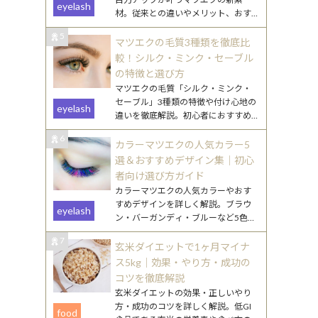
eyelash
材。従来との違いやメリット、おす
すめデザインをわかりやすく解説し
5
ます。
マツエクの毛質3種類を徹底比
較！シルク・ミンク・セーブル
の特徴と選び方
マツエクの毛質「シルク・ミンク・
セーブル」3種類の特徴や付け心地の
eyelash
違いを徹底解説。初心者におすすめ
の選び方や、なりたい目元別のポイ
6
ントもご紹介します。
カラーマツエクの人気カラー5
選＆おすすめデザイン集｜初心
者向け選び方ガイド
カラーマツエクの人気カラーやおす
すめデザインを詳しく解説。ブラウ
eyelash
ン・バーガンディ・ブルーなど5色の
特徴と、初心者でも挑戦しやすい取
7
り入れ方を紹介します。
玄米ダイエットで1ヶ月マイナ
ス5kg｜効果・やり方・成功の
コツを徹底解説
玄米ダイエットの効果・正しいやり
方・成功のコツを詳しく解説。低GI
food