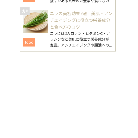
食品である玄米の栄養素や食べ方の
工夫、注意点まで、無理なく続ける
8
ためのポイントをまとめました。
ニラの美容効果7選｜美肌・アン
チエイジングに役立つ栄養成分
と食べ方のコツ
ニラにはβカロテン・ビタミンC・ア
リシンなど美肌に役立つ栄養成分が
food
豊富。アンチエイジングや腸活への
働きが期待できるニラの美容効果
と、毎日続けやすいレシピを詳しく
紹介します。