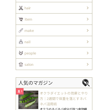
hair
item
make
nail
people
salon
人気のマガジン
1
オクラダイエットの効果とやり
方｜2週間で体重を落とすネバ
ネバ活用術
オクラのネバネバ成分が持つ食物繊