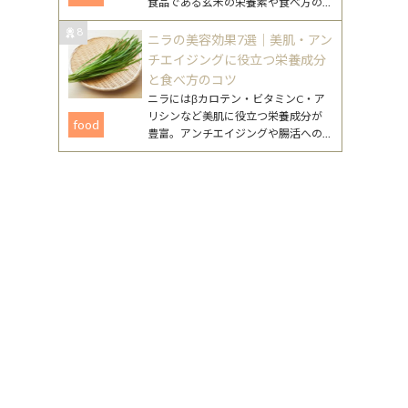
食品である玄米の栄養素や食べ方の
工夫、注意点まで、無理なく続ける
8
ためのポイントをまとめました。
ニラの美容効果7選｜美肌・アン
チエイジングに役立つ栄養成分
と食べ方のコツ
ニラにはβカロテン・ビタミンC・ア
リシンなど美肌に役立つ栄養成分が
food
豊富。アンチエイジングや腸活への
働きが期待できるニラの美容効果
と、毎日続けやすいレシピを詳しく
紹介します。