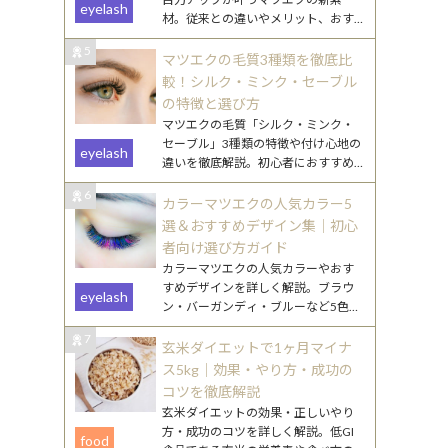
eyelash
材。従来との違いやメリット、おす
すめデザインをわかりやすく解説し
5
ます。
マツエクの毛質3種類を徹底比
較！シルク・ミンク・セーブル
の特徴と選び方
マツエクの毛質「シルク・ミンク・
セーブル」3種類の特徴や付け心地の
eyelash
違いを徹底解説。初心者におすすめ
の選び方や、なりたい目元別のポイ
6
ントもご紹介します。
カラーマツエクの人気カラー5
選＆おすすめデザイン集｜初心
者向け選び方ガイド
カラーマツエクの人気カラーやおす
すめデザインを詳しく解説。ブラウ
eyelash
ン・バーガンディ・ブルーなど5色の
特徴と、初心者でも挑戦しやすい取
7
り入れ方を紹介します。
玄米ダイエットで1ヶ月マイナ
ス5kg｜効果・やり方・成功の
コツを徹底解説
玄米ダイエットの効果・正しいやり
方・成功のコツを詳しく解説。低GI
food