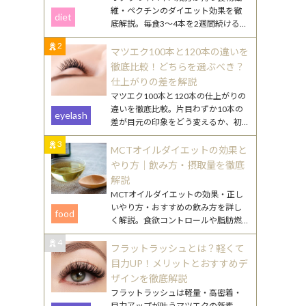
維・ペクチンのダイエット効果を徹
diet
底解説。毎食3〜4本を2週間続けるや
り方や、効果を高める食べ合わせ・
2
調理のコツを紹介します。
マツエク100本と120本の違いを
徹底比較！どちらを選ぶべき？
仕上がりの差を解説
マツエク100本と120本の仕上がりの
違いを徹底比較。片目わずか10本の
eyelash
差が目元の印象をどう変えるか、初
心者向けの選び方やまつ毛ケアのポ
3
イントも詳しく解説します。
MCTオイルダイエットの効果と
やり方｜飲み方・摂取量を徹底
解説
MCTオイルダイエットの効果・正し
いやり方・おすすめの飲み方を詳し
food
く解説。食欲コントロールや脂肪燃
焼のメカニズムから、毎日続けるコ
4
ツまで丁寧にご紹介します。
フラットラッシュとは？軽くて
目力UP！メリットとおすすめデ
ザインを徹底解説
フラットラッシュは軽量・高密着・
目力アップが叶うマツエクの新素