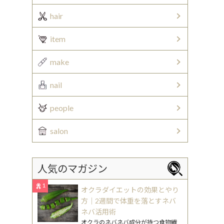
hair
item
make
nail
people
salon
人気のマガジン
1
オクラダイエットの効果とやり
方｜2週間で体重を落とすネバ
ネバ活用術
オクラのネバネバ成分が持つ食物繊