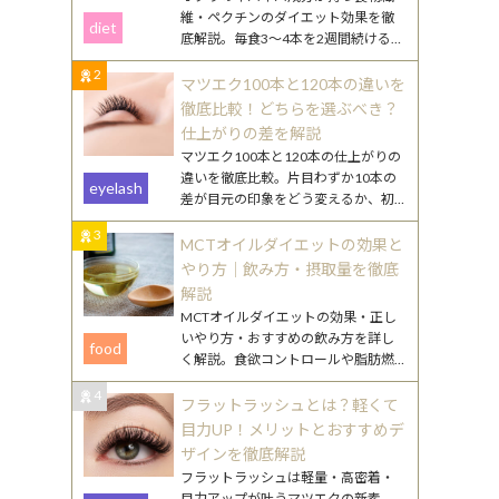
維・ペクチンのダイエット効果を徹
diet
底解説。毎食3〜4本を2週間続けるや
り方や、効果を高める食べ合わせ・
2
調理のコツを紹介します。
マツエク100本と120本の違いを
徹底比較！どちらを選ぶべき？
仕上がりの差を解説
マツエク100本と120本の仕上がりの
違いを徹底比較。片目わずか10本の
eyelash
差が目元の印象をどう変えるか、初
心者向けの選び方やまつ毛ケアのポ
3
イントも詳しく解説します。
MCTオイルダイエットの効果と
やり方｜飲み方・摂取量を徹底
解説
MCTオイルダイエットの効果・正し
いやり方・おすすめの飲み方を詳し
food
く解説。食欲コントロールや脂肪燃
焼のメカニズムから、毎日続けるコ
4
ツまで丁寧にご紹介します。
フラットラッシュとは？軽くて
目力UP！メリットとおすすめデ
ザインを徹底解説
フラットラッシュは軽量・高密着・
目力アップが叶うマツエクの新素