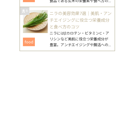
食品である玄米の栄養素や食べ方の
工夫、注意点まで、無理なく続ける
8
ためのポイントをまとめました。
ニラの美容効果7選｜美肌・アン
チエイジングに役立つ栄養成分
と食べ方のコツ
ニラにはβカロテン・ビタミンC・ア
リシンなど美肌に役立つ栄養成分が
food
豊富。アンチエイジングや腸活への
働きが期待できるニラの美容効果
と、毎日続けやすいレシピを詳しく
紹介します。