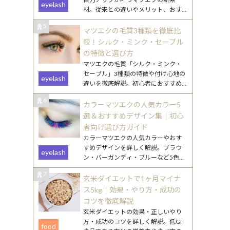
eyelash
材。従来との違いやメリット、おす
すめデザインをわかりやすく解説し
5
ます。
マツエクの毛質3種類を徹底比
較！シルク・ミンク・セーブル
の特徴と選び方
マツエクの毛質「シルク・ミンク・
セーブル」3種類の特徴や付け心地の
eyelash
違いを徹底解説。初心者におすすめ
の選び方や、なりたい目元別のポイ
6
ントもご紹介します。
カラーマツエクの人気カラー5
選＆おすすめデザイン集｜初心
者向け選び方ガイド
カラーマツエクの人気カラーやおす
すめデザインを詳しく解説。ブラウ
eyelash
ン・バーガンディ・ブルーなど5色の
特徴と、初心者でも挑戦しやすい取
7
り入れ方を紹介します。
玄米ダイエットで1ヶ月マイナ
ス5kg｜効果・やり方・成功の
コツを徹底解説
玄米ダイエットの効果・正しいやり
方・成功のコツを詳しく解説。低GI
food