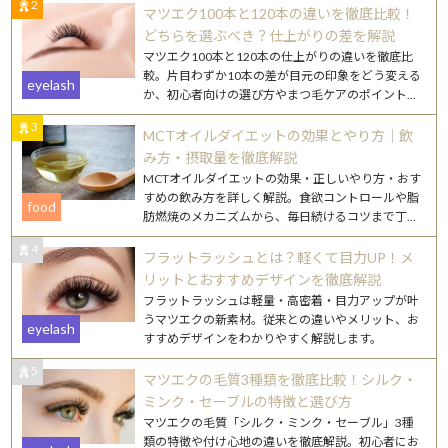
2
マツエク100本と120本の違いを徹底比較！
どちらを選ぶべき？仕上がりの差を解説
マツエク100本と120本の仕上がりの違いを徹底比
較。片目わずか10本の差が目元の印象をどう変える
eyelash
か、初心者向けの選び方やまつ毛ケアのポイントも
詳しく解説します。
3
MCTオイルダイエットの効果とやり方｜飲
み方・摂取量を徹底解説
MCTオイルダイエットの効果・正しいやり方・おす
すめの飲み方を詳しく解説。食欲コントロールや脂
food
肪燃焼のメカニズムから、毎日続けるコツまで丁寧
にご紹介します。
4
フラットラッシュとは？軽くて目力UP！メ
リットとおすすめデザインを徹底解説
フラットラッシュは軽量・高密着・目力アップが叶
うマツエクの新素材。従来との違いやメリット、お
eyelash
すすめデザインをわかりやすく解説します。
5
マツエクの毛質3種類を徹底比較！シルク・
ミンク・セーブルの特徴と選び方
マツエクの毛質「シルク・ミンク・セーブル」3種
類の特徴や付け心地の違いを徹底解説。初心者にお