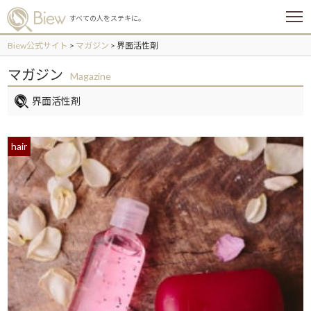
メ
すべての人をステキに。
ニ
ュ
Biew公式サイト
>
マガジン
>
界面活性剤
ー
マガジン
Magazine
界面活性剤
hair