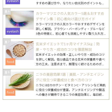
eyelash
すすめの選び方や、なりたい目元別のポイントもご
紹介します。
6
カラーマツエクの人気カラー5選＆おすすめ
デザイン集｜初心者向け選び方ガイド
カラーマツエクの人気カラーやおすすめデザインを
詳しく解説。ブラウン・バーガンディ・ブルーなど
eyelash
5色の特徴と、初心者でも挑戦しやすい取り入れ方
を紹介します。
7
玄米ダイエットで1ヶ月マイナス5kg｜効
果・やり方・成功のコツを徹底解説
玄米ダイエットの効果・正しいやり方・成功のコツ
を詳しく解説。低GI食品である玄米の栄養素や食べ
food
方の工夫、注意点まで、無理なく続けるためのポイ
ントをまとめました。
8
ニラの美容効果7選｜美肌・アンチエイジン
グに役立つ栄養成分と食べ方のコツ
ニラにはβカロテン・ビタミンC・アリシンなど美肌
に役立つ栄養成分が豊富。アンチエイジングや腸活
food
への働きが期待できるニラの美容効果と、毎日続け
やすいレシピを詳しく紹介します。