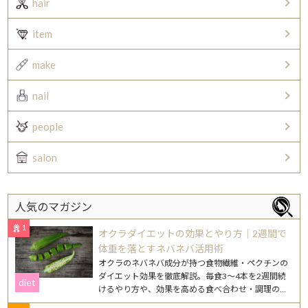
hair
item
make
nail
people
salon
人気のマガジン
1
オクラダイエットの効果とやり方｜2週間で
体重を落とすネバネバ活用術
オクラのネバネバ成分が持つ食物繊維・ペクチンの
ダイエット効果を徹底解説。毎食3〜4本を2週間続
diet
けるやり方や、効果を高める食べ合わせ・調理のコ
ツを紹介します。