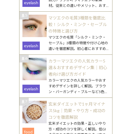
eyelash
材。従来との違いやメリット、おす
すめデザインをわかりやすく解説し
5
ます。
マツエクの毛質3種類を徹底比
較！シルク・ミンク・セーブル
の特徴と選び方
マツエクの毛質「シルク・ミンク・
セーブル」3種類の特徴や付け心地の
eyelash
違いを徹底解説。初心者におすすめ
の選び方や、なりたい目元別のポイ
6
ントもご紹介します。
カラーマツエクの人気カラー5
選＆おすすめデザイン集｜初心
者向け選び方ガイド
カラーマツエクの人気カラーやおす
すめデザインを詳しく解説。ブラウ
eyelash
ン・バーガンディ・ブルーなど5色の
特徴と、初心者でも挑戦しやすい取
7
り入れ方を紹介します。
玄米ダイエットで1ヶ月マイナ
ス5kg｜効果・やり方・成功の
コツを徹底解説
玄米ダイエットの効果・正しいやり
方・成功のコツを詳しく解説。低GI
food