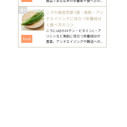
食品である玄米の栄養素や食べ方の
工夫、注意点まで、無理なく続ける
8
ためのポイントをまとめました。
ニラの美容効果7選｜美肌・アン
チエイジングに役立つ栄養成分
と食べ方のコツ
ニラにはβカロテン・ビタミンC・ア
リシンなど美肌に役立つ栄養成分が
food
豊富。アンチエイジングや腸活への
働きが期待できるニラの美容効果
と、毎日続けやすいレシピを詳しく
紹介します。