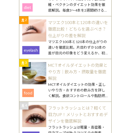
維・ペクチンのダイエット効果を徹
diet
底解説。毎食3〜4本を2週間続けるや
り方や、効果を高める食べ合わせ・
2
調理のコツを紹介します。
マツエク100本と120本の違いを
徹底比較！どちらを選ぶべき？
仕上がりの差を解説
マツエク100本と120本の仕上がりの
違いを徹底比較。片目わずか10本の
eyelash
差が目元の印象をどう変えるか、初
心者向けの選び方やまつ毛ケアのポ
3
イントも詳しく解説します。
MCTオイルダイエットの効果と
やり方｜飲み方・摂取量を徹底
解説
MCTオイルダイエットの効果・正し
いやり方・おすすめの飲み方を詳し
food
く解説。食欲コントロールや脂肪燃
焼のメカニズムから、毎日続けるコ
4
ツまで丁寧にご紹介します。
フラットラッシュとは？軽くて
目力UP！メリットとおすすめデ
ザインを徹底解説
フラットラッシュは軽量・高密着・
目力アップが叶うマツエクの新素