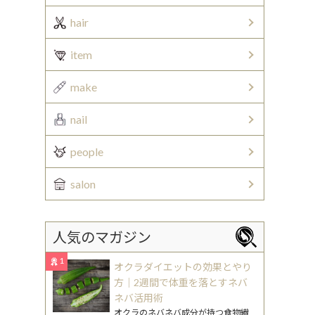
hair
item
make
nail
people
salon
人気のマガジン
1
オクラダイエットの効果とやり
方｜2週間で体重を落とすネバ
ネバ活用術
オクラのネバネバ成分が持つ食物繊