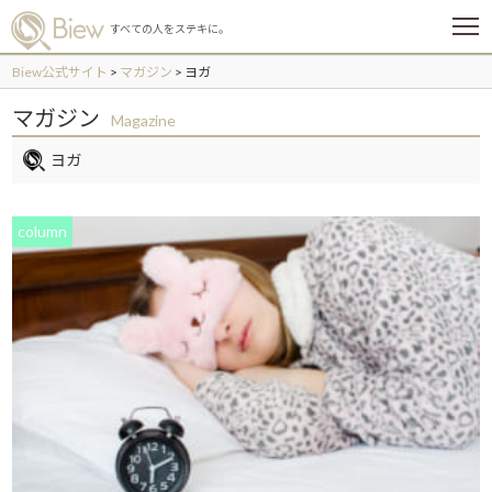
メ
すべての人をステキに。
ニ
ュ
Biew公式サイト
>
マガジン
>
ヨガ
ー
マガジン
Magazine
ヨガ
column