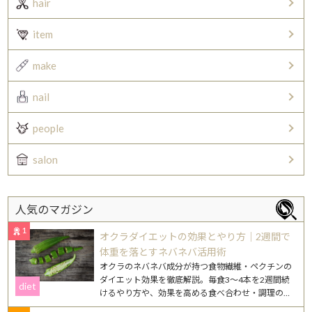
hair
item
make
nail
people
salon
人気のマガジン
1
オクラダイエットの効果とやり方｜2週間で
体重を落とすネバネバ活用術
オクラのネバネバ成分が持つ食物繊維・ペクチンの
ダイエット効果を徹底解説。毎食3〜4本を2週間続
diet
けるやり方や、効果を高める食べ合わせ・調理のコ
ツを紹介します。