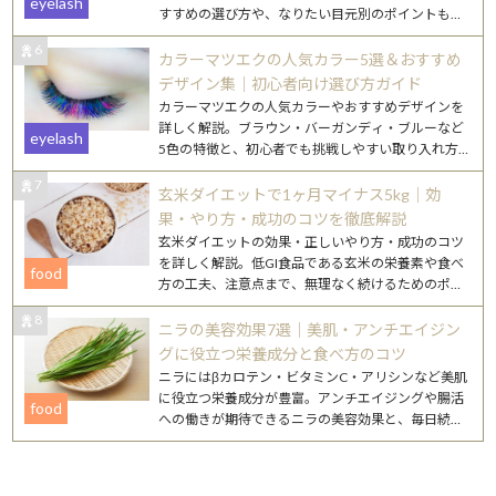
eyelash
すすめの選び方や、なりたい目元別のポイントもご
紹介します。
6
カラーマツエクの人気カラー5選＆おすすめ
デザイン集｜初心者向け選び方ガイド
カラーマツエクの人気カラーやおすすめデザインを
詳しく解説。ブラウン・バーガンディ・ブルーなど
eyelash
5色の特徴と、初心者でも挑戦しやすい取り入れ方
を紹介します。
7
玄米ダイエットで1ヶ月マイナス5kg｜効
果・やり方・成功のコツを徹底解説
玄米ダイエットの効果・正しいやり方・成功のコツ
を詳しく解説。低GI食品である玄米の栄養素や食べ
food
方の工夫、注意点まで、無理なく続けるためのポイ
ントをまとめました。
8
ニラの美容効果7選｜美肌・アンチエイジン
グに役立つ栄養成分と食べ方のコツ
ニラにはβカロテン・ビタミンC・アリシンなど美肌
に役立つ栄養成分が豊富。アンチエイジングや腸活
food
への働きが期待できるニラの美容効果と、毎日続け
やすいレシピを詳しく紹介します。