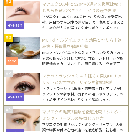
2
マツエク100本と120本の違いを徹底比較！
どちらを選ぶべき？仕上がりの差を解説
マツエク100本と120本の仕上がりの違いを徹底比
較。片目わずか10本の差が目元の印象をどう変える
eyelash
か、初心者向けの選び方やまつ毛ケアのポイントも
詳しく解説します。
3
MCTオイルダイエットの効果とやり方｜飲
み方・摂取量を徹底解説
MCTオイルダイエットの効果・正しいやり方・おす
すめの飲み方を詳しく解説。食欲コントロールや脂
food
肪燃焼のメカニズムから、毎日続けるコツまで丁寧
にご紹介します。
4
フラットラッシュとは？軽くて目力UP！メ
リットとおすすめデザインを徹底解説
フラットラッシュは軽量・高密着・目力アップが叶
うマツエクの新素材。従来との違いやメリット、お
eyelash
すすめデザインをわかりやすく解説します。
5
マツエクの毛質3種類を徹底比較！シルク・
ミンク・セーブルの特徴と選び方
マツエクの毛質「シルク・ミンク・セーブル」3種
類の特徴や付け心地の違いを徹底解説。初心者にお