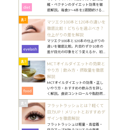
維・ペクチンのダイエット効果を徹
diet
底解説。毎食3〜4本を2週間続けるや
り方や、効果を高める食べ合わせ・
2
調理のコツを紹介します。
マツエク100本と120本の違いを
徹底比較！どちらを選ぶべき？
仕上がりの差を解説
マツエク100本と120本の仕上がりの
違いを徹底比較。片目わずか10本の
eyelash
差が目元の印象をどう変えるか、初
心者向けの選び方やまつ毛ケアのポ
3
イントも詳しく解説します。
MCTオイルダイエットの効果と
やり方｜飲み方・摂取量を徹底
解説
MCTオイルダイエットの効果・正し
いやり方・おすすめの飲み方を詳し
food
く解説。食欲コントロールや脂肪燃
焼のメカニズムから、毎日続けるコ
4
ツまで丁寧にご紹介します。
フラットラッシュとは？軽くて
目力UP！メリットとおすすめデ
ザインを徹底解説
フラットラッシュは軽量・高密着・
目力アップが叶うマツエクの新素