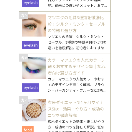
eyelash
材。従来との違いやメリット、おす
すめデザインをわかりやすく解説し
5
ます。
マツエクの毛質3種類を徹底比
較！シルク・ミンク・セーブル
の特徴と選び方
マツエクの毛質「シルク・ミンク・
セーブル」3種類の特徴や付け心地の
eyelash
違いを徹底解説。初心者におすすめ
の選び方や、なりたい目元別のポイ
6
ントもご紹介します。
カラーマツエクの人気カラー5
選＆おすすめデザイン集｜初心
者向け選び方ガイド
カラーマツエクの人気カラーやおす
すめデザインを詳しく解説。ブラウ
eyelash
ン・バーガンディ・ブルーなど5色の
特徴と、初心者でも挑戦しやすい取
7
り入れ方を紹介します。
玄米ダイエットで1ヶ月マイナ
ス5kg｜効果・やり方・成功の
コツを徹底解説
玄米ダイエットの効果・正しいやり
方・成功のコツを詳しく解説。低GI
food