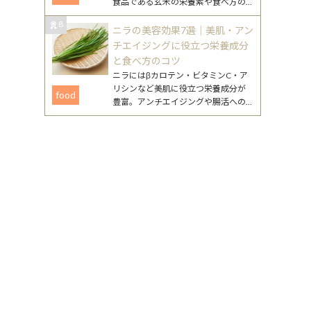
食品である玄米の栄養素や食べ方の
工夫、注意点まで、無理なく続ける
8
ためのポイントをまとめました。
ニラの美容効果7選｜美肌・アン
チエイジングに役立つ栄養成分
と食べ方のコツ
ニラにはβカロテン・ビタミンC・ア
リシンなど美肌に役立つ栄養成分が
food
豊富。アンチエイジングや腸活への
働きが期待できるニラの美容効果
と、毎日続けやすいレシピを詳しく
紹介します。