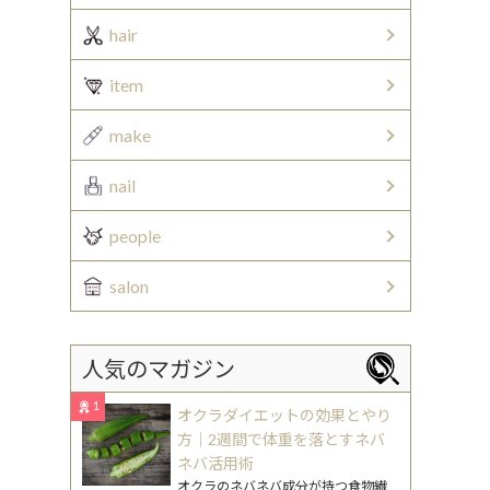
hair
item
make
nail
people
salon
人気のマガジン
1
オクラダイエットの効果とやり
方｜2週間で体重を落とすネバ
ネバ活用術
オクラのネバネバ成分が持つ食物繊