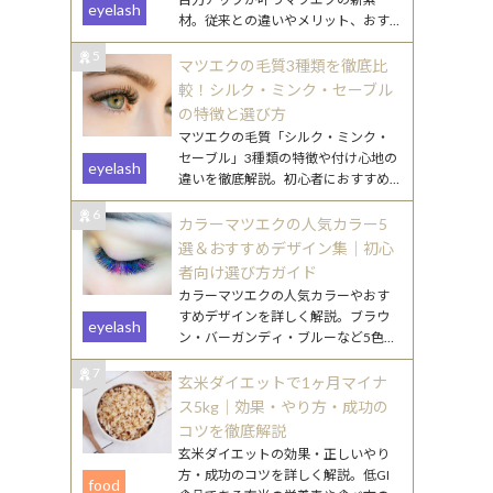
eyelash
材。従来との違いやメリット、おす
すめデザインをわかりやすく解説し
5
ます。
マツエクの毛質3種類を徹底比
較！シルク・ミンク・セーブル
の特徴と選び方
マツエクの毛質「シルク・ミンク・
セーブル」3種類の特徴や付け心地の
eyelash
違いを徹底解説。初心者におすすめ
の選び方や、なりたい目元別のポイ
6
ントもご紹介します。
カラーマツエクの人気カラー5
選＆おすすめデザイン集｜初心
者向け選び方ガイド
カラーマツエクの人気カラーやおす
すめデザインを詳しく解説。ブラウ
eyelash
ン・バーガンディ・ブルーなど5色の
特徴と、初心者でも挑戦しやすい取
7
り入れ方を紹介します。
玄米ダイエットで1ヶ月マイナ
ス5kg｜効果・やり方・成功の
コツを徹底解説
玄米ダイエットの効果・正しいやり
方・成功のコツを詳しく解説。低GI
food