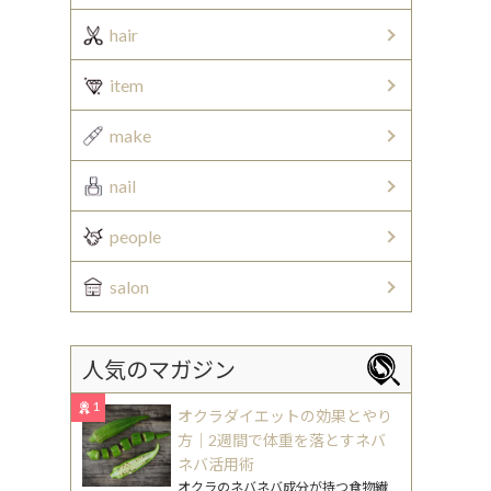
hair
item
make
nail
people
salon
人気のマガジン
1
オクラダイエットの効果とやり
方｜2週間で体重を落とすネバ
ネバ活用術
オクラのネバネバ成分が持つ食物繊