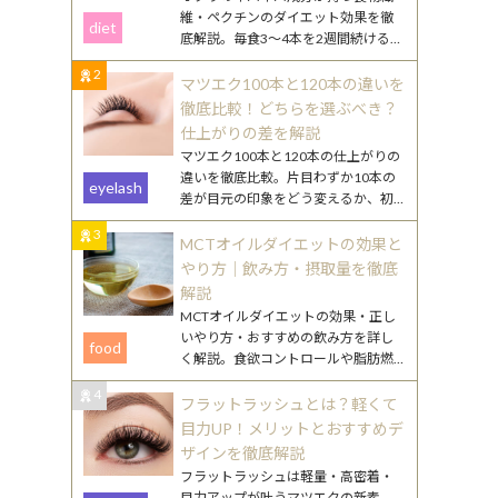
維・ペクチンのダイエット効果を徹
diet
底解説。毎食3〜4本を2週間続けるや
り方や、効果を高める食べ合わせ・
2
調理のコツを紹介します。
マツエク100本と120本の違いを
徹底比較！どちらを選ぶべき？
仕上がりの差を解説
マツエク100本と120本の仕上がりの
違いを徹底比較。片目わずか10本の
eyelash
差が目元の印象をどう変えるか、初
心者向けの選び方やまつ毛ケアのポ
3
イントも詳しく解説します。
MCTオイルダイエットの効果と
やり方｜飲み方・摂取量を徹底
解説
MCTオイルダイエットの効果・正し
いやり方・おすすめの飲み方を詳し
food
く解説。食欲コントロールや脂肪燃
焼のメカニズムから、毎日続けるコ
4
ツまで丁寧にご紹介します。
フラットラッシュとは？軽くて
目力UP！メリットとおすすめデ
ザインを徹底解説
フラットラッシュは軽量・高密着・
目力アップが叶うマツエクの新素