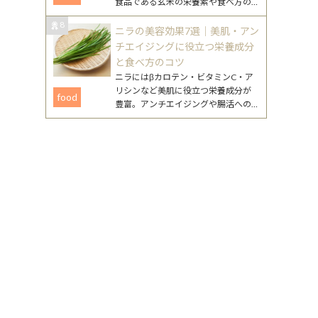
食品である玄米の栄養素や食べ方の
工夫、注意点まで、無理なく続ける
8
ためのポイントをまとめました。
ニラの美容効果7選｜美肌・アン
チエイジングに役立つ栄養成分
と食べ方のコツ
ニラにはβカロテン・ビタミンC・ア
リシンなど美肌に役立つ栄養成分が
food
豊富。アンチエイジングや腸活への
働きが期待できるニラの美容効果
と、毎日続けやすいレシピを詳しく
紹介します。