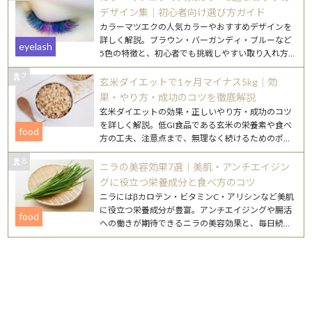
デザイン集｜初心者向け選び方ガイド
カラーマツエクの人気カラーやおすすめデザインを
詳しく解説。ブラウン・バーガンディ・ブルーなど
eyelash
5色の特徴と、初心者でも挑戦しやすい取り入れ方
を紹介します。
7
玄米ダイエットで1ヶ月マイナス5kg｜効
果・やり方・成功のコツを徹底解説
玄米ダイエットの効果・正しいやり方・成功のコツ
を詳しく解説。低GI食品である玄米の栄養素や食べ
food
方の工夫、注意点まで、無理なく続けるためのポイ
ントをまとめました。
8
ニラの美容効果7選｜美肌・アンチエイジン
グに役立つ栄養成分と食べ方のコツ
ニラにはβカロテン・ビタミンC・アリシンなど美肌
に役立つ栄養成分が豊富。アンチエイジングや腸活
food
への働きが期待できるニラの美容効果と、毎日続け
やすいレシピを詳しく紹介します。