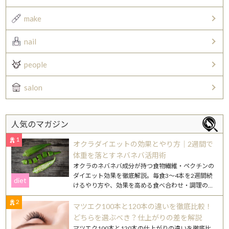
make
nail
people
salon
人気のマガジン
1
オクラダイエットの効果とやり方｜2週間で
体重を落とすネバネバ活用術
オクラのネバネバ成分が持つ食物繊維・ペクチンの
ダイエット効果を徹底解説。毎食3〜4本を2週間続
diet
けるやり方や、効果を高める食べ合わせ・調理のコ
ツを紹介します。
2
マツエク100本と120本の違いを徹底比較！
どちらを選ぶべき？仕上がりの差を解説
マツエク100本と120本の仕上がりの違いを徹底比