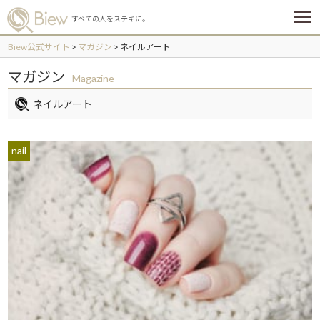
メ
すべての人をステキに。
ニ
ュ
Biew公式サイト
>
マガジン
>
ネイルアート
ー
マガジン
Magazine
ネイルアート
nail