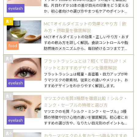
較。片目わずか10本の差が目元の印象をどう変える
eyelash
か、初心者向けの選び方やまつ毛ケアのポイントも
詳しく解説します。
3
MCTオイルダイエットの効果とやり方｜飲
み方・摂取量を徹底解説
MCTオイルダイエットの効果・正しいやり方・おす
すめの飲み方を詳しく解説。食欲コントロールや脂
food
肪燃焼のメカニズムから、毎日続けるコツまで丁寧
にご紹介します。
4
フラットラッシュとは？軽くて目力UP！メ
リットとおすすめデザインを徹底解説
フラットラッシュは軽量・高密着・目力アップが叶
うマツエクの新素材。従来との違いやメリット、お
eyelash
すすめデザインをわかりやすく解説します。
5
マツエクの毛質3種類を徹底比較！シルク・
ミンク・セーブルの特徴と選び方
マツエクの毛質「シルク・ミンク・セーブル」3種
類の特徴や付け心地の違いを徹底解説。初心者にお
eyelash
すすめの選び方や、なりたい目元別のポイントもご
紹介します。
6
カラーマツエクの人気カラー5選＆おすすめ