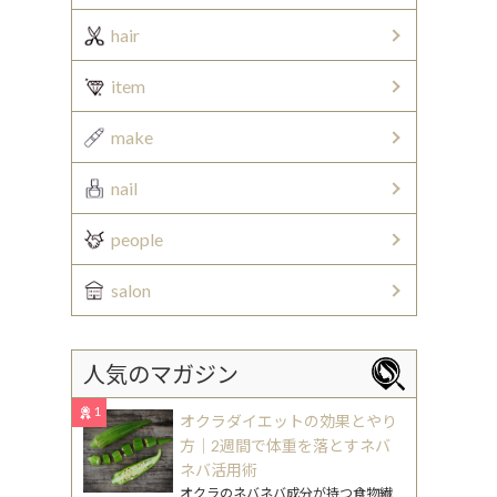
hair
item
make
nail
people
salon
人気のマガジン
1
オクラダイエットの効果とやり
方｜2週間で体重を落とすネバ
ネバ活用術
オクラのネバネバ成分が持つ食物繊