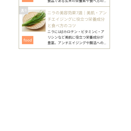
食品である玄米の栄養素や食べ方の
工夫、注意点まで、無理なく続ける
8
ためのポイントをまとめました。
ニラの美容効果7選｜美肌・アン
チエイジングに役立つ栄養成分
と食べ方のコツ
ニラにはβカロテン・ビタミンC・ア
リシンなど美肌に役立つ栄養成分が
food
豊富。アンチエイジングや腸活への
働きが期待できるニラの美容効果
と、毎日続けやすいレシピを詳しく
紹介します。