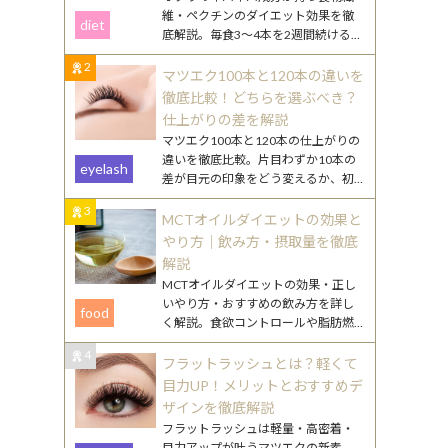
維・ペクチンのダイエット効果を徹
diet
底解説。毎食3〜4本を2週間続けるや
り方や、効果を高める食べ合わせ・
2
調理のコツを紹介します。
マツエク100本と120本の違いを
徹底比較！どちらを選ぶべき？
仕上がりの差を解説
マツエク100本と120本の仕上がりの
違いを徹底比較。片目わずか10本の
eyelash
差が目元の印象をどう変えるか、初
心者向けの選び方やまつ毛ケアのポ
3
イントも詳しく解説します。
MCTオイルダイエットの効果と
やり方｜飲み方・摂取量を徹底
解説
MCTオイルダイエットの効果・正し
いやり方・おすすめの飲み方を詳し
food
く解説。食欲コントロールや脂肪燃
焼のメカニズムから、毎日続けるコ
4
ツまで丁寧にご紹介します。
フラットラッシュとは？軽くて
目力UP！メリットとおすすめデ
ザインを徹底解説
フラットラッシュは軽量・高密着・
目力アップが叶うマツエクの新素