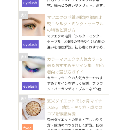
eyelash
材。従来との違いやメリット、おす
すめデザインをわかりやすく解説し
5
ます。
マツエクの毛質3種類を徹底比
較！シルク・ミンク・セーブル
の特徴と選び方
マツエクの毛質「シルク・ミンク・
セーブル」3種類の特徴や付け心地の
eyelash
違いを徹底解説。初心者におすすめ
の選び方や、なりたい目元別のポイ
6
ントもご紹介します。
カラーマツエクの人気カラー5
選＆おすすめデザイン集｜初心
者向け選び方ガイド
カラーマツエクの人気カラーやおす
すめデザインを詳しく解説。ブラウ
eyelash
ン・バーガンディ・ブルーなど5色の
特徴と、初心者でも挑戦しやすい取
7
り入れ方を紹介します。
玄米ダイエットで1ヶ月マイナ
ス5kg｜効果・やり方・成功の
コツを徹底解説
玄米ダイエットの効果・正しいやり
方・成功のコツを詳しく解説。低GI
food