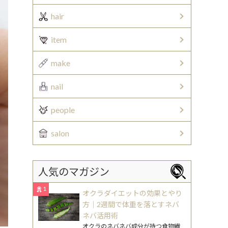
hair
item
make
nail
people
salon
人気のマガジン
1
オクラダイエットの効果とやり
方｜2週間で体重を落とすネバ
ネバ活用術
オクラのネバネバ成分が持つ食物繊