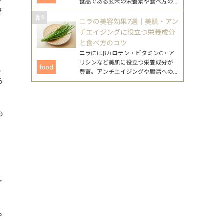
食品である玄米の栄養素や食べ方の
整
工夫、注意点まで、無理なく続ける
8
ためのポイントをまとめました。
ニラの美容効果7選｜美肌・アン
チエイジングに役立つ栄養成分
と食べ方のコツ
ニラにはβカロテン・ビタミンC・ア
リシンなど美肌に役立つ栄養成分が
food
ス
豊富。アンチエイジングや腸活への
ら
働きが期待できるニラの美容効果
と、毎日続けやすいレシピを詳しく
紹介します。
も
イ
や