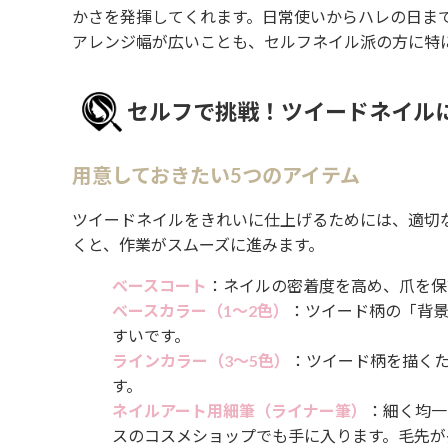
かさを発揮してくれます。日常使いからハレの日ま
アレンジ幅が広いことも、セルフネイル派の方に特
セルフで挑戦！ツイードネイル
用意しておきたい5つのアイテム
ツイードネイルをきれいに仕上げるためには、適切
くと、作業がスムーズに進みます。
ベースコート
：ネイルの密着度を高め、爪を保
ベースカラー（1〜2色）
：ツイード柄の「背
すいです。
ラインカラー（3〜5色）
：ツイード柄を描く
す。
ネイルアート用細筆（ライナー筆）
：細く均一
スのコスメショップでも手に入ります。毛先が