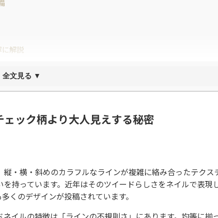
備
寧に解説
全文見る ▼
」を表現する
チェック柄より大人見えする秘密
ビビッドで軽やかに
」
で大人の指先を演出
。縦・横・斜めのカラフルなラインが複雑に絡み合ったテクス
いを持っています。近年はそのツイードらしさをネイルで表現
も多くのデザインが投稿されています。
ドネイルの特徴は「ラインの不規則さ」にあります。均等に揃