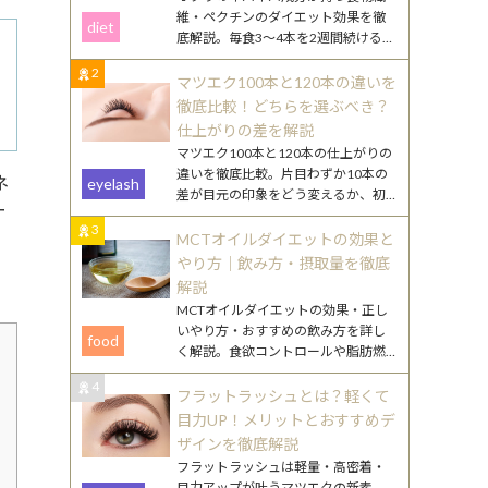
維・ペクチンのダイエット効果を徹
diet
底解説。毎食3〜4本を2週間続けるや
り方や、効果を高める食べ合わせ・
2
調理のコツを紹介します。
マツエク100本と120本の違いを
徹底比較！どちらを選ぶべき？
仕上がりの差を解説
マツエク100本と120本の仕上がりの
違いを徹底比較。片目わずか10本の
ネ
eyelash
差が目元の印象をどう変えるか、初
ー
心者向けの選び方やまつ毛ケアのポ
3
、
イントも詳しく解説します。
MCTオイルダイエットの効果と
やり方｜飲み方・摂取量を徹底
解説
MCTオイルダイエットの効果・正し
いやり方・おすすめの飲み方を詳し
food
く解説。食欲コントロールや脂肪燃
焼のメカニズムから、毎日続けるコ
4
ツまで丁寧にご紹介します。
フラットラッシュとは？軽くて
目力UP！メリットとおすすめデ
ザインを徹底解説
フラットラッシュは軽量・高密着・
目力アップが叶うマツエクの新素