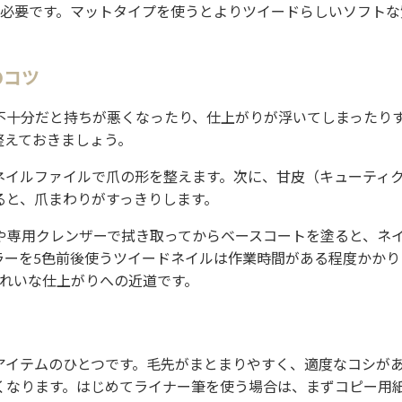
必要です。マットタイプを使うとよりツイードらしいソフトな
のコツ
不十分だと持ちが悪くなったり、仕上がりが浮いてしまったり
整えておきましょう。
ネイルファイルで爪の形を整えます。次に、甘皮（キューティ
ると、爪まわりがすっきりします。
や専用クレンザーで拭き取ってからベースコートを塗ると、ネ
ラーを5色前後使うツイードネイルは作業時間がある程度かかり
きれいな仕上がりへの近道です。
アイテムのひとつです。毛先がまとまりやすく、適度なコシが
くなります。はじめてライナー筆を使う場合は、まずコピー用