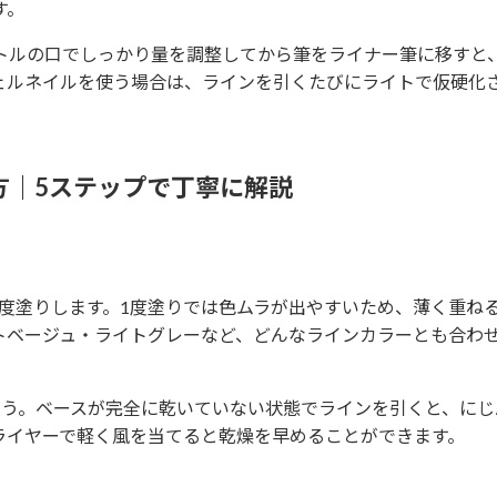
す。
トルの口でしっかり量を調整してから筆をライナー筆に移すと
ェルネイルを使う場合は、ラインを引くたびにライトで仮硬化
。
方｜5ステップで丁寧に解説
度塗りします。1度塗りでは色ムラが出やすいため、薄く重ね
トベージュ・ライトグレーなど、どんなラインカラーとも合わ
ょう。ベースが完全に乾いていない状態でラインを引くと、にじ
ライヤーで軽く風を当てると乾燥を早めることができます。