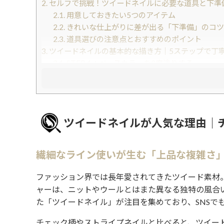
2.
セルフで挑戦！ツイードネイルに必要な道具と下準
2.1.
用意しておきたい5つのアイテム
2.2.
きれいな仕上がりに差が出る「下準備」のコツ
2.3.
道具選びの注意点とおすすめのポイント
3.
ツイードネイルの基本的な描き方｜5ステップで丁
3.1.
STEP 1：ベースカラーを2度塗りする
3.2.
STEP 2：縦ラインを引く
3.3.
STEP 3：横ラインを重ねる
3.4.
STEP 4：斜めライン・短いラインで「織り目
3.5.
STEP 5：トップコートで仕上げる
ツイードネイルが人気な理由｜
4.
春夏のツイードネイルおすすめカラー｜パステル・
4.1.
春はパステルカラーでフェミニンに
4.2.
夏はビビッドカラーとラメで華やかに
繊細なライン使いが生む「上品な複雑さ
4.3.
春夏カラー選びのコツ
5.
秋冬のツイードネイルおすすめカラー｜シックな色
ファッション界では長年愛されてきたツイード素材
5.1.
秋はアースカラーで深みのある仕上がりに
ャーは、ニットやウールとはまた異なる独特の風合
5.2.
冬はベーシックカラーで温かみを表現
た「ツイードネイル」が注目を集めており、SNSで
5.3.
秋冬ネイルを長持ちさせるひと工夫
6.
まとめ
チェック柄やストライプネイルと比べると、ツイー