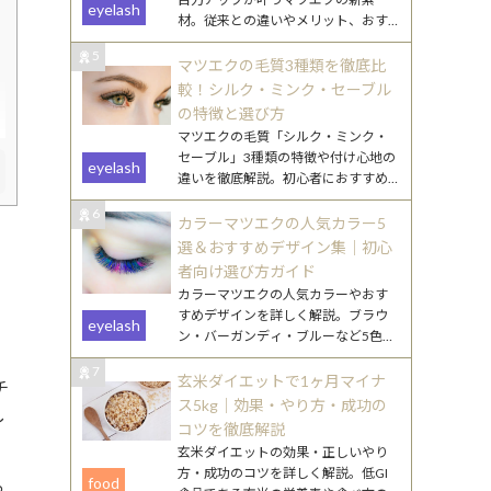
eyelash
材。従来との違いやメリット、おす
すめデザインをわかりやすく解説し
5
ます。
マツエクの毛質3種類を徹底比
較！シルク・ミンク・セーブル
の特徴と選び方
マツエクの毛質「シルク・ミンク・
セーブル」3種類の特徴や付け心地の
eyelash
違いを徹底解説。初心者におすすめ
の選び方や、なりたい目元別のポイ
6
ントもご紹介します。
カラーマツエクの人気カラー5
選＆おすすめデザイン集｜初心
者向け選び方ガイド
カラーマツエクの人気カラーやおす
すめデザインを詳しく解説。ブラウ
eyelash
ン・バーガンディ・ブルーなど5色の
特徴と、初心者でも挑戦しやすい取
7
り入れ方を紹介します。
玄米ダイエットで1ヶ月マイナ
チ
ス5kg｜効果・やり方・成功の
し
コツを徹底解説
玄米ダイエットの効果・正しいやり
方・成功のコツを詳しく解説。低GI
food
っ