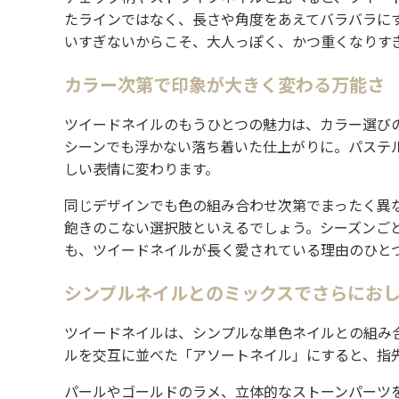
7.
もっと美容情報をチェック
たラインではなく、長さや角度をあえてバラバラに
いすぎないからこそ、大人っぽく、かつ重くなりす
カラー次第で印象が大きく変わる万能さ
ツイードネイルのもうひとつの魅力は、カラー選び
シーンでも浮かない落ち着いた仕上がりに。パステ
しい表情に変わります。
同じデザインでも色の組み合わせ次第でまったく異
飽きのこない選択肢といえるでしょう。シーズンご
も、ツイードネイルが長く愛されている理由のひと
シンプルネイルとのミックスでさらにお
ツイードネイルは、シンプルな単色ネイルとの組み
ルを交互に並べた「アソートネイル」にすると、指
パールやゴールドのラメ、立体的なストーンパーツ