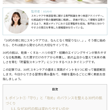
監修者：ASAMI
スキンケアや美容習慣に関する専門知識を持つ美容アドバイザー。
化粧品成分や肌の基礎知識に精通し、読者が安心して情報を活用で
きるよう、美容メディアにおける記事監修を担当。専門性と分かり
やすさの両立を重視した情報提供を行っている。
「20代の頃と同じスキンケアでは、なんとなく物足りない…」。そう感じ始め
たら、それは肌から発せられた大切なサインです。
30代の肌は、乾燥・くすみ・ハリの低下・初期のエイジングサインが表れやす
くなる転換期。ただ潤すだけのケアから卒業し、肌の土台から整えて未来の美
しさを育む「貯蓄型スキンケア」にシフトするベストタイミングです。
この記事では、30代 スキンケアの基本と実践ポイントを5つに絞って徹底解説
します。今日からできる習慣を積み重ねて、年齢を重ねるごとに輝く素肌を目
指しましょう。
目次
1.
ポイント①「守り」と「攻め」のバランスを整える30代の肌
づくり
1.1.
なぜ30代の肌は変わりやすいのか