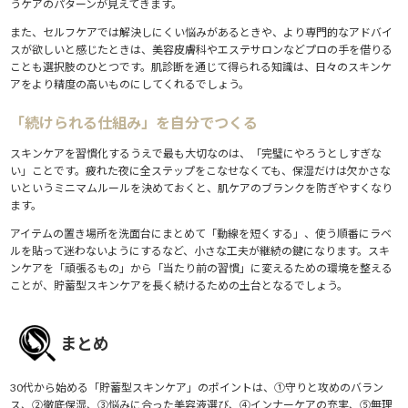
うケアのパターンが見えてきます。
また、セルフケアでは解決しにくい悩みがあるときや、より専門的なアドバイ
スが欲しいと感じたときは、美容皮膚科やエステサロンなどプロの手を借りる
ことも選択肢のひとつです。肌診断を通じて得られる知識は、日々のスキンケ
アをより精度の高いものにしてくれるでしょう。
「続けられる仕組み」を自分でつくる
スキンケアを習慣化するうえで最も大切なのは、「完璧にやろうとしすぎな
い」ことです。疲れた夜に全ステップをこなせなくても、保湿だけは欠かさな
いというミニマムルールを決めておくと、肌ケアのブランクを防ぎやすくなり
ます。
アイテムの置き場所を洗面台にまとめて「動線を短くする」、使う順番にラベ
ルを貼って迷わないようにするなど、小さな工夫が継続の鍵になります。スキ
ンケアを「頑張るもの」から「当たり前の習慣」に変えるための環境を整える
ことが、貯蓄型スキンケアを長く続けるための土台となるでしょう。
まとめ
30代から始める「貯蓄型スキンケア」のポイントは、①守りと攻めのバラン
ス、②徹底保湿、③悩みに合った美容液選び、④インナーケアの充実、⑤無理