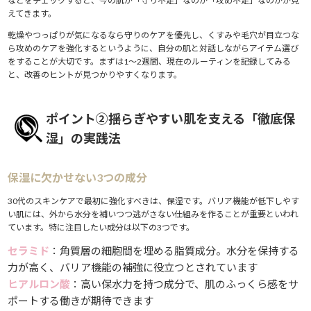
などをチェックすると、今の肌が「守り不足」なのか「攻め不足」なのかが見
えてきます。
乾燥やつっぱりが気になるなら守りのケアを優先し、くすみや毛穴が目立つな
ら攻めのケアを強化するというように、自分の肌と対話しながらアイテム選び
をすることが大切です。まずは1〜2週間、現在のルーティンを記録してみる
と、改善のヒントが見つかりやすくなります。
ポイント②揺らぎやすい肌を支える「徹底保
湿」の実践法
保湿に欠かせない3つの成分
30代のスキンケアで最初に強化すべきは、保湿です。バリア機能が低下しやす
い肌には、外から水分を補いつつ逃がさない仕組みを作ることが重要といわれ
ています。特に注目したい成分は以下の3つです。
セラミド
：角質層の細胞間を埋める脂質成分。水分を保持する
力が高く、バリア機能の補強に役立つとされています
ヒアルロン酸
：高い保水力を持つ成分で、肌のふっくら感をサ
ポートする働きが期待できます