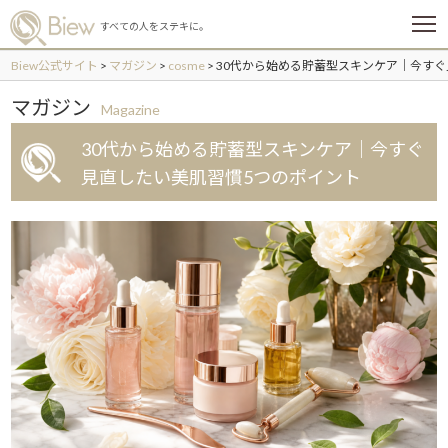
メ
すべての人をステキに。
ニ
ュ
Biew公式サイト
>
マガジン
>
cosme
>
30代から始める貯蓄型スキンケア｜今すぐ
ー
マガジン
Magazine
30代から始める貯蓄型スキンケア｜今すぐ
見直したい美肌習慣5つのポイント