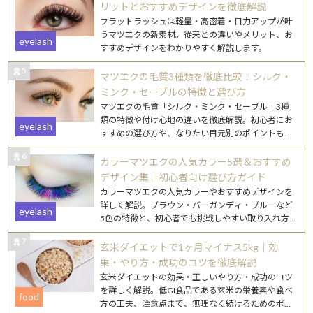
リットとおすすめデザインを徹底解説
フラットラッシュは軽量・高密着・目力アップが叶
うマツエクの新素材。従来との違いやメリット、お
eyelash
すすめデザインをわかりやすく解説します。
5
マツエクの毛質3種類を徹底比較！シルク・
ミンク・セーブルの特徴と選び方
マツエクの毛質「シルク・ミンク・セーブル」3種
類の特徴や付け心地の違いを徹底解説。初心者にお
eyelash
すすめの選び方や、なりたい目元別のポイントもご
紹介します。
6
カラーマツエクの人気カラー5選＆おすすめ
デザイン集｜初心者向け選び方ガイド
カラーマツエクの人気カラーやおすすめデザインを
詳しく解説。ブラウン・バーガンディ・ブルーなど
eyelash
5色の特徴と、初心者でも挑戦しやすい取り入れ方
を紹介します。
7
玄米ダイエットで1ヶ月マイナス5kg｜効
果・やり方・成功のコツを徹底解説
玄米ダイエットの効果・正しいやり方・成功のコツ
を詳しく解説。低GI食品である玄米の栄養素や食べ
food
方の工夫、注意点まで、無理なく続けるためのポイ