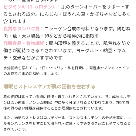
ビタミンA（β-カロテン）
：肌のターンオーバーをサポートす
るとされる成分。にんじん・ほうれん草・かぼちゃなどに多く
含まれます
良質なタンパク質
：コラーゲン合成の材料となります。鶏むね
肉・魚・大豆製品・卵などから積極的に摂取を
発酵食品・食物繊維
：腸内環境を整えることで、肌荒れを防ぐ
働きが期待できるとされています。ヨーグルト・納豆・キム
チ・玄米などがおすすめです
水分補給も忘れずに。1日1.5〜2リットルを目安に、常温水やノンカフェイン
のお茶でこまめに補給しましょう。
睡眠とストレスケアが肌の回復を左右する
肌の細胞は眠っている間に修復・再生されるとされています。特に成長ホルモ
ンは深い睡眠（ノンレム睡眠）中に多く分泌されるといわれており、7時間前
後の質の高い睡眠を確保することが理想的だとされています。
また、過剰なストレスはコルチゾール（ストレスホルモン）の分泌を高め、ホ
ルモンバランスを乱すことで肌荒れ・乾燥・くすみを引き起こしやすくなると
されています。