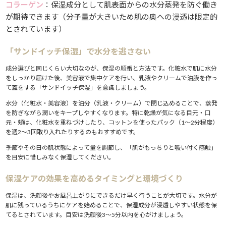
コラーゲン
：保湿成分として肌表面からの水分蒸発を防ぐ働き
が期待できます（分子量が大きいため肌の奥への浸透は限定的
とされています）
「サンドイッチ保湿」で水分を逃さない
成分選びと同じくらい大切なのが、保湿の順番と方法です。化粧水で肌に水分
をしっかり届けた後、美容液で集中ケアを行い、乳液やクリームで油膜を作っ
て蓋をする「サンドイッチ保湿」を意識しましょう。
水分（化粧水・美容液）を油分（乳液・クリーム）で閉じ込めることで、蒸発
を防ぎながら潤いをキープしやすくなります。特に乾燥が気になる目元・口
元・頬は、化粧水を重ねづけしたり、コットンを使ったパック（1〜2分程度）
を週2〜3回取り入れたりするのもおすすめです。
季節やその日の肌状態によって量を調節し、「肌がもっちりと吸い付く感触」
を目安に惜しみなく保湿してください。
保湿ケアの効果を高めるタイミングと環境づくり
保湿は、洗顔後やお風呂上がりにできるだけ早く行うことが大切です。水分が
肌に残っているうちにケアを始めることで、保湿成分が浸透しやすい状態を保
てるとされています。目安は洗顔後3〜5分以内を心がけましょう。