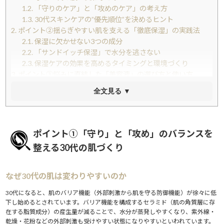
1.2.
「守りのケア」と「攻めのケア」の考え方
1.3.
30代スキンケアの”優先順位”を決めるヒント
2.
ポイント②揺らぎやすい肌を支える「徹底保湿」の実践法
2.1.
保湿に欠かせない3つの成分
2.2.
「サンドイッチ保湿」で水分を逃さない
2.3.
保湿ケアの効果を高めるタイミングと環境づくり
3.
ポイント③悩みに直結した「美容液」の選び方と使い方
3.1.
肌悩み別・注目すべき美容液成分
全文見る ▼
3.2.
美容液を正しく使うための3つのコツ
3.3.
レチノール初心者が知っておきたい注意点
4.
ポイント④スキンケアの効果を底上げする「インナーケア」
の習慣
ポイント①「守り」と「攻め」のバランスを
4.1.
美肌栄養素を食事から意識的に取り入れる
整える30代の肌づくり
4.2.
睡眠とストレスケアが肌の回復を左右する
4.3.
サプリメントを上手に活用するときのポイント
5.
ポイント⑤スキンケアを長続きさせる「習慣化」のコツ
なぜ30代の肌は変わりやすいのか
5.1.
基本のクレンジング・洗顔を見直す
30代になると、肌のバリア機能（外部刺激から肌を守る防御機能）が徐々に低
5.2.
肌日記とプロケアで継続モチベーションを保つ
下し始めるとされています。バリア機能を構成するセラミド（肌の角質層に存
5.3.
「続けられる仕組み」を自分でつくる
在する脂質成分）の産生量が減ることで、水分が蒸発しやすくなり、紫外線・
6.
まとめ
乾燥・花粉などの外部刺激も受けやすい状態になりやすいといわれています。