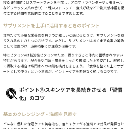
寝る1時間前にはスマートフォンを手放し、アロマ（ラベンダーやカモミール
などリラックス系の香り）・軽いストレッチ・腹式呼吸などで副交感神経を優
位にする時間を意識的に作ることをおすすめします。
サプリメントを上手に活用するときのポイント
食事だけで必要な栄養素を補うのが難しいと感じるときは、サプリメントを取
り入れるのもひとつの方法です。ただし、サプリメントはあくまで食事の補助
として位置づけ、過剰摂取には注意が必要です。
特にビタミンAは脂溶性ビタミンのため、摂りすぎると体内に蓄積されやすい
特性があります。配合量や用法・用量をしっかり確認した上で使用し、継続し
て摂取する場合は専門家への相談も検討しましょう。「食事を整えた上でサポ
ートとして使う」という意識が、インナーケアを無理なく続けるコツです。
ポイント⑤スキンケアを長続きさせる「習慣
化」のコツ
基本のクレンジング・洗顔を見直す
どんなに優れた保湿ケアや美容液も、落とすケアが不適切では効果が発揮され