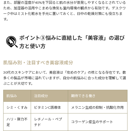
また、部屋の湿度が40%を下回ると肌の水分が蒸発しやすくなるとされている
ため、加湿器の活用やこまめな換気も室内環境の観点から有効です。デスクワ
ーク中はミスト化粧水を手元に置いておくと、日中の乾燥対策にも役立ちま
す。
ポイント③悩みに直結した「美容液」の選び
方と使い方
肌悩み別・注目すべき美容液成分
30代のスキンケアにおいて、美容液は「攻めのケア」の核となる存在です。数
多くの製品が市場に溢れていますが、自分の肌悩みに合った成分を理解して選
ぶことが大切です。
肌悩み
注目成分
期待できる働き
シミ・くすみ
ビタミンC誘導体
メラニン生成の抑制・抗酸化作用
ハリ・弾力不
レチノール・ペプ
コラーゲン産生のサポート
足
チド