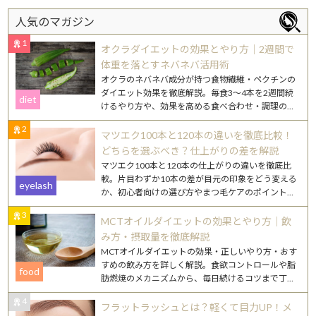
人気のマガジン
1
オクラダイエットの効果とやり方｜2週間で
体重を落とすネバネバ活用術
オクラのネバネバ成分が持つ食物繊維・ペクチンの
ダイエット効果を徹底解説。毎食3〜4本を2週間続
diet
けるやり方や、効果を高める食べ合わせ・調理のコ
ツを紹介します。
2
マツエク100本と120本の違いを徹底比較！
どちらを選ぶべき？仕上がりの差を解説
マツエク100本と120本の仕上がりの違いを徹底比
較。片目わずか10本の差が目元の印象をどう変える
eyelash
か、初心者向けの選び方やまつ毛ケアのポイントも
詳しく解説します。
3
MCTオイルダイエットの効果とやり方｜飲
み方・摂取量を徹底解説
MCTオイルダイエットの効果・正しいやり方・おす
すめの飲み方を詳しく解説。食欲コントロールや脂
food
肪燃焼のメカニズムから、毎日続けるコツまで丁寧
にご紹介します。
4
フラットラッシュとは？軽くて目力UP！メ