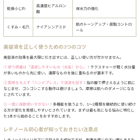
高濃度ヒアルロン
乾燥小じわ
保水力の強化
酸
肌のトーンアップ・皮脂コントロ
くすみ・毛穴
ナイアシンアミド
ール
美容液を正しく使うための3つのコツ
美容液の効果を最大限に引き出すには、正しい使い方が欠かせません。
① 使う順番は「浸透しやすいもの（水系）から」
：テクスチャーが軽く水分量
が多いものから先に使い、濃厚なものを後に重ねるのが基本です。
② 摩擦を与えず「ハンドプレス」で浸透を促す
：指の腹で押さえるように肌に
なじませ、ゴシゴシこする動作は避けましょう。摩擦は肌へのダメージになる
とされています。
③ 一度に複数使いすぎない
：多機能を狙うより、1〜2種類を継続的に使い続け
る方が変化を実感しやすいとされています。まずは最も気になる悩みに特化し
た1本から始めることをおすすめします。
レチノール初心者が知っておきたい注意点
レチノールはハリケアに注目される成分ですが、刺激を感じやすい面もあるた