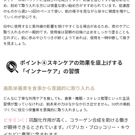
め、初めて取り入れる方には慎重な使い始め方がすすめられています。低濃度
のものから週2〜3回のペースで使い、肌の様子を見ながら徐々に頻度を増やし
ていくのが安心です。
日中に使用すると紫外線の影響を受けやすくなる場合があるため、夜のケアに
取り入れるのが一般的です。使用後は翌朝の日焼け止めをしっかり塗ることも
忘れずに。肌に赤みやひりつきが続くようであれば、使用を一時中断して様子
を見ましょう。
ポイント④スキンケアの効果を底上げする
「インナーケア」の習慣
美肌栄養素を食事から意識的に取り入れる
どんなに丁寧な外用ケアを施しても、食事・睡眠・ストレス管理といった生活
習慣が整っていなければ、肌本来の力はなかなか引き出せません。30代の美肌
づくりに役立つ栄養素を意識的に取り入れましょう。
ビタミンC
：抗酸化作用が高く、コラーゲン合成を助ける働き
が期待できるとされています。パプリカ・ブロッコリー・キウ
イなどに豊富に含まれます