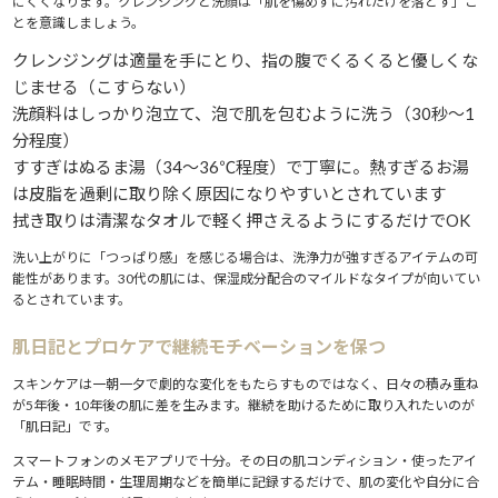
にくくなります。クレンジングと洗顔は「肌を傷めずに汚れだけを落とす」こ
とを意識しましょう。
クレンジングは適量を手にとり、指の腹でくるくると優しくな
じませる（こすらない）
洗顔料はしっかり泡立て、泡で肌を包むように洗う（30秒〜1
分程度）
すすぎはぬるま湯（34〜36℃程度）で丁寧に。熱すぎるお湯
は皮脂を過剰に取り除く原因になりやすいとされています
拭き取りは清潔なタオルで軽く押さえるようにするだけでOK
洗い上がりに「つっぱり感」を感じる場合は、洗浄力が強すぎるアイテムの可
能性があります。30代の肌には、保湿成分配合のマイルドなタイプが向いてい
るとされています。
肌日記とプロケアで継続モチベーションを保つ
スキンケアは一朝一夕で劇的な変化をもたらすものではなく、日々の積み重ね
が5年後・10年後の肌に差を生みます。継続を助けるために取り入れたいのが
「肌日記」です。
スマートフォンのメモアプリで十分。その日の肌コンディション・使ったアイ
テム・睡眠時間・生理周期などを簡単に記録するだけで、肌の変化や自分に合