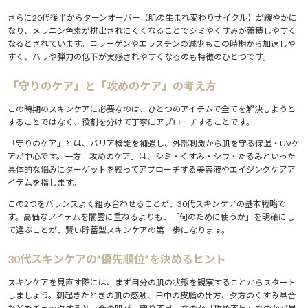
7.
もっと美容情報をチェック
さらに20代後半からターンオーバー（肌の生まれ変わりサイクル）が緩やかに
なり、メラニン色素が排出されにくくなることでシミやくすみが蓄積しやすく
なるとされています。コラーゲンやエラスチンの減少もこの時期から加速しや
すく、ハリや弾力の低下が実感されやすくなるのも特徴のひとつです。
「守りのケア」と「攻めのケア」の考え方
この時期のスキンケアに必要なのは、ひとつのアイテムで全てを解決しようと
することではなく、役割を分けて丁寧にアプローチすることです。
「守りのケア」とは、バリア機能を補強し、外部刺激から肌を守る保湿・UVケ
アが中心です。一方「攻めのケア」は、シミ・くすみ・シワ・たるみといった
具体的な悩みにターゲットを絞ってアプローチする美容液やエイジングケアア
イテムを指します。
この2つをバランスよく組み合わせることが、30代スキンケアの基本戦略で
す。高価なアイテムを闇雲に重ねるよりも、「何のために使うか」を明確にし
て選ぶことが、賢い貯蓄型スキンケアの第一歩になります。
30代スキンケアの”優先順位”を決めるヒント
スキンケアを見直す際には、まず自分の肌の状態を観察することからスタート
しましょう。朝起きたときの肌の感触、日中の皮脂の出方、夕方のくすみ具合