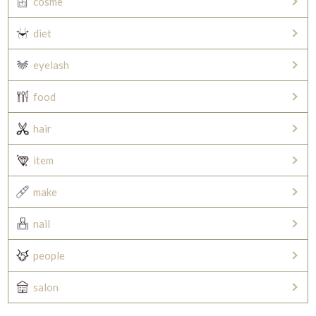
cosme
diet
eyelash
food
hair
item
make
nail
people
salon