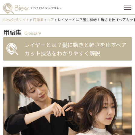
メ
すべての人をステキに。
ニ
ュ
Biew公式サイト
>
用語集
>
ヘア
>
レイヤーとは？髪に動きと軽さを出すヘアカッ
ー
用語集
Glossary
レイヤーとは？髪に動きと軽さを出すヘア
カット技法をわかりやすく解説