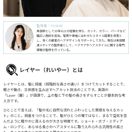
監修者：YOSHIE
美容師として10年以上の経験を持ち、カット、カラー、パーマなど
幅広い施術を担当。髪質や骨格に合わせたスタイル提案を得意と
し、多くの顧客のヘアデザインをサポートしてきた。現在は美容関
連メディアの監修者として、ヘアケアやヘアスタイルに関する専門
情報の監修を行っている。
レイヤー（れいやー）とは
レイヤーとは、髪に段差（段階的な長さの違い）をつけてカットすることで、
軽さや動き、立体感を生み出すヘアカット技法のことです。英語の
「Layer（層）」が語源で、上の髪と下の髪の長さをずらすことが基本的な考
え方です。
ひとことで言えば、「髪の毛に自然な流れとふわっとした質感を与えるカッ
ト」のこと。段差をつけることで、髪がひとつの塊ではなく、まるで空気を含
んだように軽やかに見えるのが大きな特徴です。ショート・ボブ・ミディア
ム・ロングと、あらゆる長さのヘアスタイルに取り入れられる汎用性の高さ