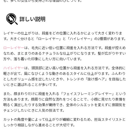
も、多くの女性から支持される理由のひとつです。
詳しい説明
レイヤーの仕上がりは、段差をどの位置に入れるかによって大きく変わりま
す。大きく分けると「ローレイヤー」と「ハイレイヤー」の2種類があります。
ローレイヤー
は、毛先に近い低い位置に段差を入れる方法です。段差が控えめ
なため、まとまりのあるナチュラルな仕上がりになります。髪が広がりやすい
方や、落ち着いた印象にしたい方に向いています。
ハイレイヤー
は、頭頂部に近い高い位置から段差を入れる方法です。全体的に
軽さが出て、風になびくような動きのあるスタイルに仕上がります。ふんわり
としたボリューム感を出したいときや、トレンドの「抜け感ヘア」を目指した
いときに選ばれることが多いです。
また、顔まわりだけに段差を入れる「フェイスフレーミングレイヤー」という
方法もあります。顔周りに自然な流れをつくることで、小顔に見せたり表情を
明るく演出したりする効果が期待でき、全体のシルエットを変えずに雰囲気を
チェンジしたいときに人気の技法です。
カットの角度や量によって仕上がりが繊細に変わるため、担当スタイリストと
しっかり相談しながら進めることが大切です。