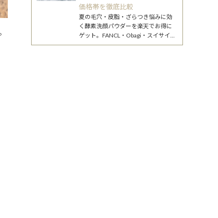
価格帯を徹底比較
夏の毛穴・皮脂・ざらつき悩みに効
く酵素洗顔パウダーを楽天でお得に
。
ゲット。FANCL・Obagi・スイサイの
人気3商品をBiew編集部が徹底比較し
てランキング化。
ィ