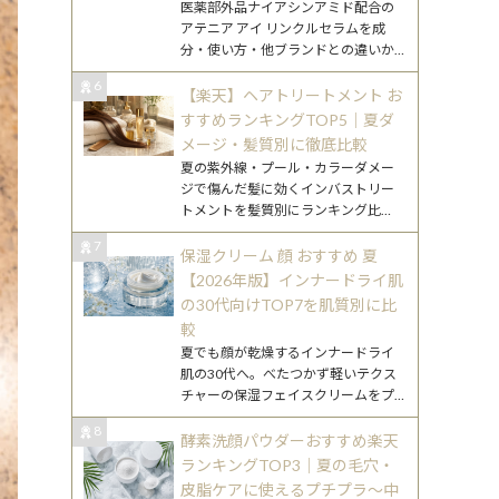
医薬部外品ナイアシンアミド配合の
アテニア アイ リンクルセラムを成
分・使い方・他ブランドとの違いか
ら解説。30代混合肌でのファースト
6
アイセラム選びに役立つガイドです。
【楽天】ヘアトリートメント お
すすめランキングTOP5｜夏ダ
メージ・髪質別に徹底比較
夏の紫外線・プール・カラーダメー
ジで傷んだ髪に効くインバストリー
トメントを髪質別にランキング比
較。楽天で買えるおすすめ5選を徹底
7
紹介。
保湿クリーム 顔 おすすめ 夏
【2026年版】インナードライ肌
の30代向けTOP7を肌質別に比
較
夏でも顔が乾燥するインナードライ
肌の30代へ。べたつかず軽いテクス
チャーの保湿フェイスクリームをプ
チプラ〜デパコスまで肌質別にTOP7
8
で比較・解説します。
酵素洗顔パウダーおすすめ楽天
ランキングTOP3｜夏の毛穴・
皮脂ケアに使えるプチプラ〜中