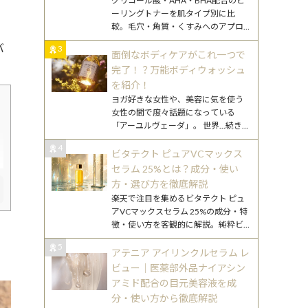
グリコール酸・AHA・BHA配合のピ
ーリングトナーを肌タイプ別に比
較。毛穴・角質・くすみへのアプロ
ーチ方法の違いをわかりやすく解説
バ
3
します。
面倒なボディケアがこれ一つで
完了！？万能ボディウォッシュ
を紹介！
ヨガ好きな女性や、美容に気を使う
女性の間で度々話題になっている
「アーユルヴェーダ」。 世界
...続きを
読む
4
ビタテクト ピュアVCマックス
セラム 25%とは？成分・使い
方・選び方を徹底解説
楽天で注目を集めるビタテクト ピュ
アVCマックスセラム 25%の成分・特
徴・使い方を客観的に解説。純粋ビ
タミンCとの違いや30代混合肌向けの
5
使い方も詳述します。
アテニア アイリンクルセラム レ
ビュー｜医薬部外品ナイアシン
アミド配合の目元美容液を成
分・使い方から徹底解説