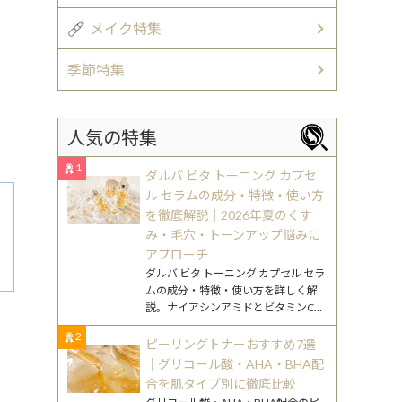
メイク特集
季節特集
人気の特集
1
ダルバ ビタ トーニング カプセ
ル セラムの成分・特徴・使い方
を徹底解説｜2026年夏のくす
み・毛穴・トーンアップ悩みに
アプローチ
ダルバ ビタ トーニング カプセル セラ
ムの成分・特徴・使い方を詳しく解
説。ナイアシンアミドとビタミンC誘
導体に着目し、30代混合肌へのアプ
2
ローチもわかりやすく紹介します。
ピーリングトナーおすすめ7選
。
｜グリコール酸・AHA・BHA配
合を肌タイプ別に徹底比較