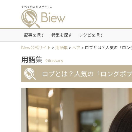
すべての人をステキに。
記事を探す
特集を探す
レシピを探す
Biew公式サイト
>
用語集
>
ヘア
>
ロブとは？人気の「ロン
用語集
Glossary
ロブとは？人気の「ロングボ