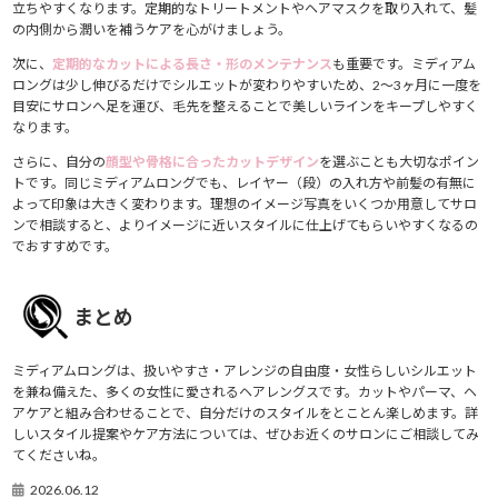
立ちやすくなります。定期的なトリートメントやヘアマスクを取り入れて、髪
の内側から潤いを補うケアを心がけましょう。
次に、
定期的なカットによる長さ・形のメンテナンス
も重要です。ミディアム
ロングは少し伸びるだけでシルエットが変わりやすいため、2〜3ヶ月に一度を
目安にサロンへ足を運び、毛先を整えることで美しいラインをキープしやすく
なります。
さらに、自分の
顔型や骨格に合ったカットデザイン
を選ぶことも大切なポイン
トです。同じミディアムロングでも、レイヤー（段）の入れ方や前髪の有無に
よって印象は大きく変わります。理想のイメージ写真をいくつか用意してサロ
ンで相談すると、よりイメージに近いスタイルに仕上げてもらいやすくなるの
でおすすめです。
まとめ
ミディアムロングは、扱いやすさ・アレンジの自由度・女性らしいシルエット
を兼ね備えた、多くの女性に愛されるヘアレングスです。カットやパーマ、ヘ
アケアと組み合わせることで、自分だけのスタイルをとことん楽しめます。詳
しいスタイル提案やケア方法については、ぜひお近くのサロンにご相談してみ
てくださいね。
2026.06.12