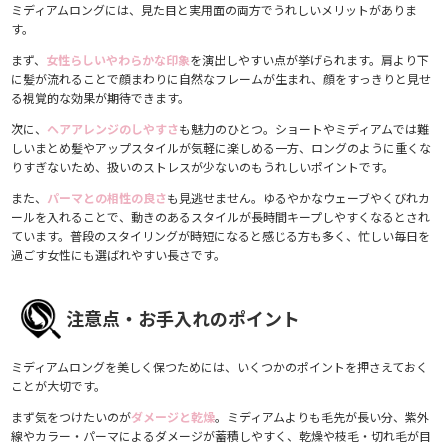
ミディアムロングには、見た目と実用面の両方でうれしいメリットがありま
す。
まず、
女性らしいやわらかな印象
を演出しやすい点が挙げられます。肩より下
に髪が流れることで顔まわりに自然なフレームが生まれ、顔をすっきりと見せ
る視覚的な効果が期待できます。
次に、
ヘアアレンジのしやすさ
も魅力のひとつ。ショートやミディアムでは難
しいまとめ髪やアップスタイルが気軽に楽しめる一方、ロングのように重くな
りすぎないため、扱いのストレスが少ないのもうれしいポイントです。
また、
パーマとの相性の良さ
も見逃せません。ゆるやかなウェーブやくびれカ
ールを入れることで、動きのあるスタイルが長時間キープしやすくなるとされ
ています。普段のスタイリングが時短になると感じる方も多く、忙しい毎日を
過ごす女性にも選ばれやすい長さです。
注意点・お手入れのポイント
ミディアムロングを美しく保つためには、いくつかのポイントを押さえておく
ことが大切です。
まず気をつけたいのが
ダメージと乾燥
。ミディアムよりも毛先が長い分、紫外
線やカラー・パーマによるダメージが蓄積しやすく、乾燥や枝毛・切れ毛が目