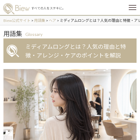
メ
すべての人をステキに。
ニ
ュ
Biew公式サイト
>
用語集
>
ヘア
>
ミディアムロングとは？人気の理由と特徴・ア
ー
用語集
Glossary
ミディアムロングとは？人気の理由と特
徴・アレンジ・ケアのポイントを解説