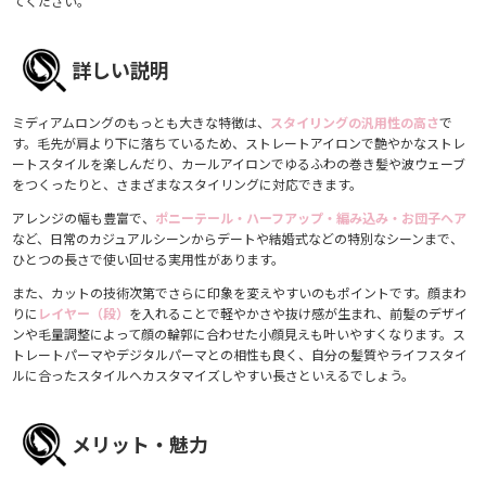
てください。
詳しい説明
ミディアムロングのもっとも大きな特徴は、
スタイリングの汎用性の高さ
で
す。毛先が肩より下に落ちているため、ストレートアイロンで艶やかなストレ
ートスタイルを楽しんだり、カールアイロンでゆるふわの巻き髪や波ウェーブ
をつくったりと、さまざまなスタイリングに対応できます。
アレンジの幅も豊富で、
ポニーテール・ハーフアップ・編み込み・お団子ヘア
など、日常のカジュアルシーンからデートや結婚式などの特別なシーンまで、
ひとつの長さで使い回せる実用性があります。
また、カットの技術次第でさらに印象を変えやすいのもポイントです。顔まわ
りに
レイヤー（段）
を入れることで軽やかさや抜け感が生まれ、前髪のデザイ
ンや毛量調整によって顔の輪郭に合わせた小顔見えも叶いやすくなります。ス
トレートパーマやデジタルパーマとの相性も良く、自分の髪質やライフスタイ
ルに合ったスタイルへカスタマイズしやすい長さといえるでしょう。
メリット・魅力