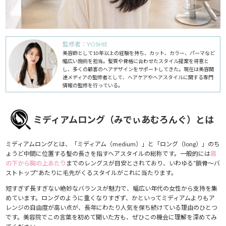
監修者：YOSHIE
美容師として10年以上の経験を持ち、カット、カラー、パーマなど
幅広い施術を担当。髪質や骨格に合わせたスタイル提案を得意と
し、多くの顧客のヘアデザインをサポートしてきた。現在は美容関
連メディアの監修者として、ヘアケアやヘアスタイルに関する専門
情報の監修を行っている。
ミディアムロング（みでぃあむろんぐ）とは
ミディアムロングとは、「ミディアム（medium）」と「ロング（long）」のち
ょうど中間に位置する髪の長さを指すヘアスタイルの総称です。一般的には
肩
の下から胸の上あたり
までのレングスが目安とされており、いわゆる”鎖骨〜バ
ストトップ”あたりに毛先がくるスタイルがこれに当たります。
短すぎず長すぎない絶妙なバランスが魅力で、幅広い年代の女性から支持を集
めています。ロングのように重くなりすぎず、かといってミディアムよりもア
レンジの自由度が高い点が、長年にわたり人気を保ち続けている理由のひとつ
です。美容院でこの言葉を初めて聞いた方も、ぜひこの機会に理解を深めてみ