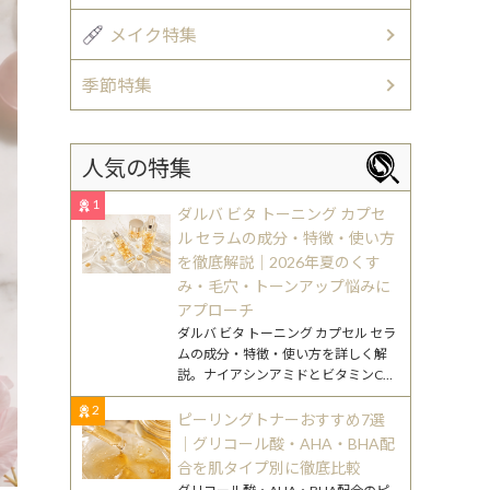
メイク特集
季節特集
人気の特集
1
ダルバ ビタ トーニング カプセ
ル セラムの成分・特徴・使い方
を徹底解説｜2026年夏のくす
み・毛穴・トーンアップ悩みに
アプローチ
ダルバ ビタ トーニング カプセル セラ
ムの成分・特徴・使い方を詳しく解
説。ナイアシンアミドとビタミンC誘
導体に着目し、30代混合肌へのアプ
2
ローチもわかりやすく紹介します。
ピーリングトナーおすすめ7選
｜グリコール酸・AHA・BHA配
合を肌タイプ別に徹底比較