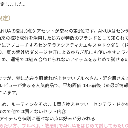
選定しました。
限定）
NUAの夏肌3点ケアセットが堂々の第1位です。ANUAはセン
由来の植物成分を活用した処方が特徴のブランドとして知られ
アにアプローチするセンテラアシアティカエキスやドクダミ（
り、夏の紫外線ダメージや汗によるゆらぎ肌にも使いやすいラ
ため、通常では組み合わせられないアイテムをまとめて試せる
ですが、特に赤みや肌荒れが出やすいブルベさん・混合肌さん
のレビューが集まる人気商品で、平均評価は4.5前後（※最新情
ています。
ため、ルーティンをそのまま置き換えやすい。センテラ・ドク
なので他では買えないセット内容
アイテムを個別に選べない点は好みが分かれる
始めたい方、ブルベ肌・敏感肌でANUAをはじめて試してみたい