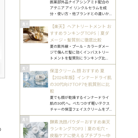
医薬部外品ナイアシンアミド配合の
アテニア アイ リンクルセラムを成
分・使い方・他ブランドとの違いか
ら解説。30代混合肌でのファースト
6
アイセラム選びに役立つガイドです。
【楽天】ヘアトリートメント お
すすめランキングTOP5｜夏ダ
メージ・髪質別に徹底比較
夏の紫外線・プール・カラーダメー
ジで傷んだ髪に効くインバストリー
トメントを髪質別にランキング比
較。楽天で買えるおすすめ5選を徹底
7
紹介。
保湿クリーム 顔 おすすめ 夏
【2026年版】インナードライ肌
の30代向けTOP7を肌質別に比
較
夏でも顔が乾燥するインナードライ
肌の30代へ。べたつかず軽いテクス
チャーの保湿フェイスクリームをプ
チプラ〜デパコスまで肌質別にTOP7
8
で比較・解説します。
酵素洗顔パウダーおすすめ楽天
ランキングTOP3｜夏の毛穴・
の
皮脂ケアに使えるプチプラ〜中