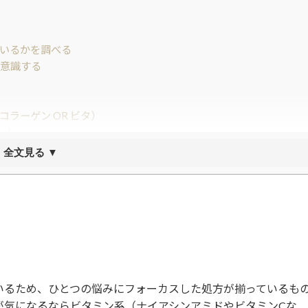
いるかを調べる
意識する
）
コラーゲン OR ビタ）
ット
ム・ミスト他）
全文見る ▼
ングシートマスク）
・美容液
いるため、ひとつの悩みにフォーカスした処方が揃っているも
が気になるならビタミン系（ナイアシンアミドやビタミンCな