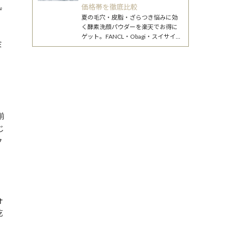
価格帯を徹底比較
ゲ
夏の毛穴・皮脂・ざらつき悩みに効
く酵素洗顔パウダーを楽天でお得に
ゲット。FANCL・Obagi・スイサイの
ミ
人気3商品をBiew編集部が徹底比較し
、
てランキング化。
揃
じ
ク
ォ
乾