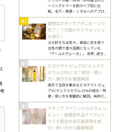
グリコール酸・AHA・BHA配合のピ
ーリングトナーを肌タイプ別に比
較。毛穴・角質・くすみへのアプロ
ーチ方法の違いをわかりやすく解説
3
します。
面倒なボディケアがこれ一つで
完了！？万能ボディウォッシュ
を紹介！
ヨガ好きな女性や、美容に気を使う
女性の間で度々話題になっている
ょ
「アーユルヴェーダ」。 世界
...続きを
読む
4
ビタテクト ピュアVCマックス
ス
セラム 25%とは？成分・使い
方・選び方を徹底解説
鎮
楽天で注目を集めるビタテクト ピュ
参考
アVCマックスセラム 25%の成分・特
徴・使い方を客観的に解説。純粋ビ
タミンCとの違いや30代混合肌向けの
5
使い方も詳述します。
アテニア アイリンクルセラム レ
ビュー｜医薬部外品ナイアシン
アミド配合の目元美容液を成
分・使い方から徹底解説