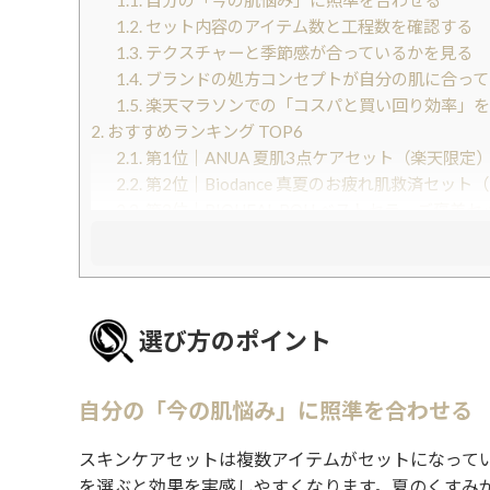
1.1.
自分の「今の肌悩み」に照準を合わせる
1.2.
セット内容のアイテム数と工程数を確認する
1.3.
テクスチャーと季節感が合っているかを見る
1.4.
ブランドの処方コンセプトが自分の肌に合って
1.5.
楽天マラソンでの「コスパと買い回り効率」を
2.
おすすめランキング TOP6
2.1.
第1位｜ANUA 夏肌3点ケアセット（楽天限定
2.2.
第2位｜Biodance 真夏のお疲れ肌救済セット（
2.3.
第3位｜BIOHEAL BOH ベストセラーご褒美セ
2.4.
第4位｜d’Alba ビタ透明肌フルセット（セラ
2.5.
第5位｜VT 大容量パック 2種セット（スージ
2.6.
第6位｜センテラTECAセット 化粧水・トナー
3.
一覧比較表
選び方のポイント
4.
目的・肌質別おすすめ
5.
まとめ
6.
関連記事
自分の「今の肌悩み」に照準を合わせる
スキンケアセットは複数アイテムがセットになって
を選ぶと効果を実感しやすくなります。夏のくすみ