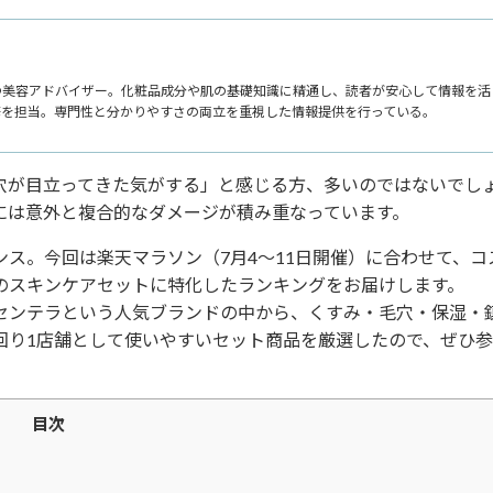
つ美容アドバイザー。化粧品成分や肌の基礎知識に精通し、読者が安心して情報を活
修を担当。専門性と分かりやすさの両立を重視した情報提供を行っている。
穴が目立ってきた気がする」と感じる方、多いのではないでし
には意外と複合的なダメージが積み重なっています。
ス。今回は楽天マラソン（7月4〜11日開催）に合わせて、コ
のスキンケアセットに特化したランキングをお届けします。
lba・VT・センテラという人気ブランドの中から、くすみ・毛穴・保湿・
回り1店舗として使いやすいセット商品を厳選したので、ぜひ
目次