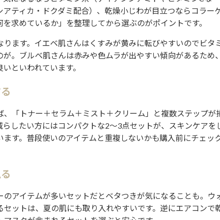
シアティカ・ドクダミ配合）、乾燥小じわが目立つならコラー
何を求めているか」を整理してから選ぶのがポイントです。
なります。イエベ肌さんはくすみが黄みに転びやすいのでビタ
のが。ブルベ肌さんは赤みや色ムラが出やすい傾向があるため
良いといわれています。
する
ば、「トナー＋セラム＋ミスト＋クリーム」と複数ステップが
減らしたい方にはコンパクトな2〜3点セットが、スキンケアを
います。普段使いのアイテムと重複しないかも購入前にチェッ
見る
ーのアイテムが多いセットだとベタつきが気になることも。ウ
るセットは、夏の肌にも取り入れやすいです。逆にエアコンで