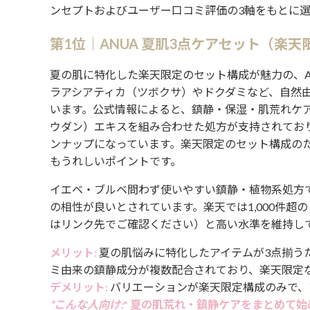
ンセプトおよびユーザー口コミ評価の3軸をもとに
第1位｜ANUA 夏肌3点ケアセット（楽天
夏の肌に特化した楽天限定のセット構成が魅力の、A
ラアシアティカ（ツボクサ）やドクダミなど、自然
います。公式情報によると、鎮静・保湿・肌荒れケ
ウダン）エキスを組み合わせた処方が支持されてお
ンナップになっています。楽天限定のセット構成の
もうれしいポイントです。
イエベ・ブルベ問わず使いやすい鎮静・植物系処方
の相性が良いとされています。楽天では1,000件超
はリンク先でご確認ください）と高い水準を維持し
メリット:
夏の肌悩みに特化したアイテムが3点揃う
ミ由来の鎮静成分が複数配合されており、楽天限定
デメリット:
バリエーションが楽天限定構成のみで、
*こんな人向け:
* 夏の肌荒れ・鎮静ケアをまとめて