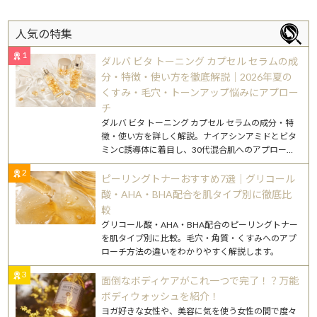
人気の特集
1
ダルバ ビタ トーニング カプセル セラムの成
分・特徴・使い方を徹底解説｜2026年夏の
くすみ・毛穴・トーンアップ悩みにアプロー
チ
ダルバ ビタ トーニング カプセル セラムの成分・特
徴・使い方を詳しく解説。ナイアシンアミドとビタ
ミンC誘導体に着目し、30代混合肌へのアプローチ
もわかりやすく紹介します。
2
ピーリングトナーおすすめ7選｜グリコール
酸・AHA・BHA配合を肌タイプ別に徹底比
較
グリコール酸・AHA・BHA配合のピーリングトナー
を肌タイプ別に比較。毛穴・角質・くすみへのアプ
ローチ方法の違いをわかりやすく解説します。
3
面倒なボディケアがこれ一つで完了！？万能
ボディウォッシュを紹介！
ヨガ好きな女性や、美容に気を使う女性の間で度々