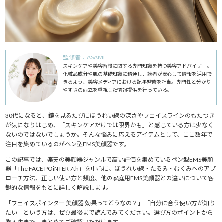
監修者：ASAMI
スキンケアや美容習慣に関する専門知識を持つ美容アドバイザー。
化粧品成分や肌の基礎知識に精通し、読者が安心して情報を活用で
きるよう、美容メディアにおける記事監修を担当。専門性と分かり
やすさの両立を重視した情報提供を行っている。
30代になると、鏡を見るたびにほうれい線の深さやフェイスラインのもたつき
が気になりはじめ、「スキンケアだけでは限界かも」と感じている方は少なく
ないのではないでしょうか。そんな悩みに応えるアイテムとして、ここ数年で
注目を集めているのがペン型EMS美顔器です。
この記事では、楽天の美顔器ジャンルで高い評価を集めているペン型EMS美顔
器「The FACE POiNTER 7th」を中心に、ほうれい線・たるみ・むくみへのアプ
ローチ方法、正しい使い方と頻度、他の家庭用EMS美顔器との違いについて客
観的な情報をもとに詳しく解説します。
「フェイスポインター 美顔器 効果ってどうなの？」「自分に合う使い方が知り
たい」という方は、ぜひ最後まで読んでみてください。選び方のポイントから
購入先まで、まとめてご確認いただけます。