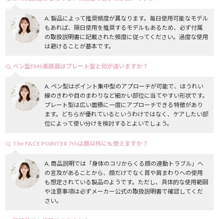
A. 製品によって推奨頻度が異なります。毎日使用可能なモデル
もあれば、隔日使用を推奨するモデルもあるため、必ず付属
の取扱説明書に記載された頻度に従ってください。過度な使用
は避けることが基本です。
Q. ペン型EMS美顔器はプレート型と何が違いますか？
A. ペン型はポイント集中型のアプローチが可能で、ほうれい
線のきわや目のまわりなど細かい部位に当てやすい形状です。
プレート型は広い面積に一度にアプローチできる特徴があり
ます。どちらが優れているというわけではなく、ケアしたい部
位によって使い分けを検討するとよいでしょう。
Q. The FACE POiNTER 7thは顔以外にも使えますか？
A. 商品説明では「身体のコリからくる顔の連動トラブル」へ
の言及があることから、顔だけでなく首や肩まわりへの使用
も想定されている製品のようです。ただし、具体的な使用範囲
や注意事項は必ずメーカー公式の取扱説明書で確認してくだ
さい。