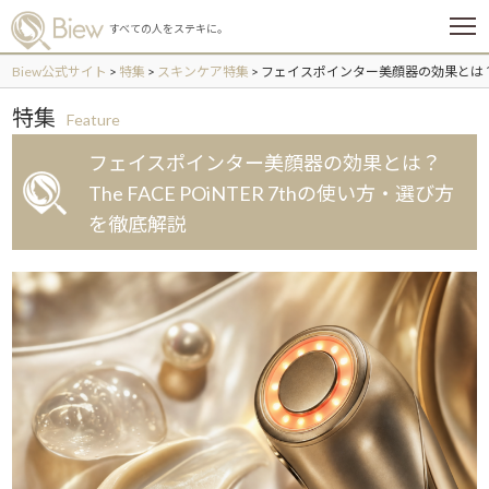
メ
すべての人をステキに。
ニ
ュ
Biew公式サイト
>
特集
>
スキンケア特集
>
フェイスポインター美顔器の効果とは？The
ー
特集
Feature
フェイスポインター美顔器の効果とは？
The FACE POiNTER 7thの使い方・選び方
を徹底解説