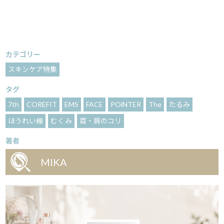
カテゴリー
スキンケア特集
タグ
7th
COREFIT
EMS
FACE
POiNTER
The
たるみ
ほうれい線
むくみ
首・肩のコリ
著者
MIKA