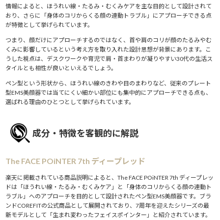
情報によると、ほうれい線・たるみ・むくみケアを主な目的として設計されて
おり、さらに「身体のコリからくる顔の連動トラブル」にアプローチできる点
が特徴として挙げられています。
つまり、顔だけにアプローチするのではなく、首や肩のコリが顔のたるみやむ
くみに影響しているという考え方を取り入れた設計思想が背景にあります。こ
うした視点は、デスクワークや育児で肩・首まわりが凝りやすい30代の生活ス
タイルとも相性が良いといえるでしょう。
ペン型という形状から、ほうれい線のきわや目のまわりなど、従来のプレート
型EMS美顔器では当てにくい細かい部位にも集中的にアプローチできる点も、
選ばれる理由のひとつとして挙げられています。
成分・特徴を客観的に解説
The FACE POiNTER 7th ディープレッド
楽天に掲載されている商品説明によると、The FACE POiNTER 7th ディープレッ
ドは「ほうれい線・たるみ・むくみケア」と「身体のコリからくる顔の連動ト
ラブル」へのアプローチを目的として設計されたペン型EMS美顔器です。ブラ
ンドCOREFITの公式商品として展開されており、7周年を迎えたシリーズの最
新モデルとして「生まれ変わったフェイスポインター」と紹介されています。