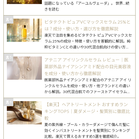
話題になっている「アーユルヴェーダ」。 世界
...続
きを読む
4
ビタテクト ピュアVCマックスセラム 25%と
は？成分・使い方・選び方を徹底解説
楽天で注目を集めるビタテクト ピュアVCマックスセ
ラム 25%の成分・特徴・使い方を客観的に解説。純
粋ビタミンCとの違いや30代混合肌向けの使い方も
詳述します。
5
アテニア アイリンクルセラム レビュー｜医
薬部外品ナイアシンアミド配合の目元美容液
を成分・使い方から徹底解説
医薬部外品ナイアシンアミド配合のアテニア アイ リ
ンクルセラムを成分・使い方・他ブランドとの違い
から解説。30代混合肌でのファーストアイセラム選
びに役立つガイドです。
6
【楽天】ヘアトリートメント おすすめラン
キングTOP5｜夏ダメージ・髪質別に徹底比
較
夏の紫外線・プール・カラーダメージで傷んだ髪に
効くインバストリートメントを髪質別にランキング
比較。楽天で買えるおすすめ5選を徹底紹介。