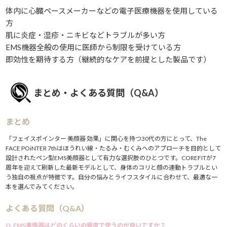
体内に心臓ペースメーカーなどの電子医療機器を使用している
方
肌に炎症・湿疹・ニキビなどトラブルが多い方
EMS機器全般の使用に医師から制限を受けている方
即効性を期待する方（継続的なケアを前提とした製品です）
まとめ・よくある質問（Q&A）
まとめ
「フェイスポインター 美顔器 効果」に関心を持つ30代の方にとって、The
FACE POiNTER 7thはほうれい線・たるみ・むくみへのアプローチを目的として
設計されたペン型EMS美顔器として有力な選択肢のひとつです。COREFITが7
周年を迎えて刷新した最新モデルとして、身体のコリと顔の連動トラブルとい
う独自の視点が特徴です。自分の悩みとライフスタイルに合わせて、最適な一
本を選んでみてください。
よくある質問（Q&A）
Q. EMS美顔器はどのくらいの頻度で使うのが良いですか？