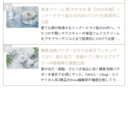
7
保湿クリーム 顔 おすすめ 夏【2026年版】イ
ンナードライ肌の30代向けTOP7を肌質別に
比較
夏でも顔が乾燥するインナードライ肌の30代へ。べ
たつかず軽いテクスチャーの保湿フェイスクリーム
をプチプラ〜デパコスまで肌質別にTOP7で比較・解
説します。
8
酵素洗顔パウダーおすすめ楽天ランキング
TOP3｜夏の毛穴・皮脂ケアに使えるプチプ
ラ〜中価格帯を徹底比較
夏の毛穴・皮脂・ざらつき悩みに効く酵素洗顔パウ
ダーを楽天でお得にゲット。FANCL・Obagi・スイ
サイの人気3商品をBiew編集部が徹底比較してラン
キング化。