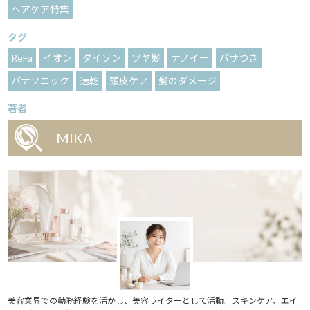
ヘアケア特集
タグ
ReFa
イオン
ダイソン
ツヤ髪
ナノイー
パサつき
パナソニック
速乾
頭皮ケア
髪のダメージ
著者
MIKA
美容業界での勤務経験を活かし、美容ライターとして活動。スキンケア、エイ