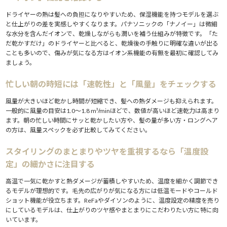
4.
目的・髪質別おすすめ
ドライヤーの熱は髪への負担になりやすいため、保湿機能を持つモデルを選ぶ
5.
まとめ
と仕上がりの差を実感しやすくなります。パナソニックの「ナノイー」は微細
6.
関連記事
な水分を含んだイオンで、乾燥しながらも潤いを補う仕組みが特徴です。「た
だ乾かすだけ」のドライヤーと比べると、乾燥後の手触りに明確な違いが出る
ことも多いので、傷みが気になる方はイオン系機能の有無を最初に確認してみ
ましょう。
忙しい朝の時短には「速乾性」と「風量」をチェックする
風量が大きいほど乾かし時間が短縮でき、髪への熱ダメージも抑えられます。
一般的に風量の目安は1.0〜1.8 m³/minほどで、数値が高いほど速乾力は高まり
ます。朝の忙しい時間にサッと乾かしたい方や、髪の量が多い方・ロングヘア
の方は、風量スペックを必ず比較してみてください。
スタイリングのまとまりやツヤを重視するなら「温度設
定」の細かさに注目する
高温で一気に乾かすと熱ダメージが蓄積しやすいため、温度を細かく調節でき
るモデルが理想的です。毛先の広がりが気になる方には低温モードやコールド
ショット機能が役立ちます。ReFaやダイソンのように、温度設定の精度を売り
にしているモデルは、仕上がりのツヤ感やまとまりにこだわりたい方に特に向
いています。