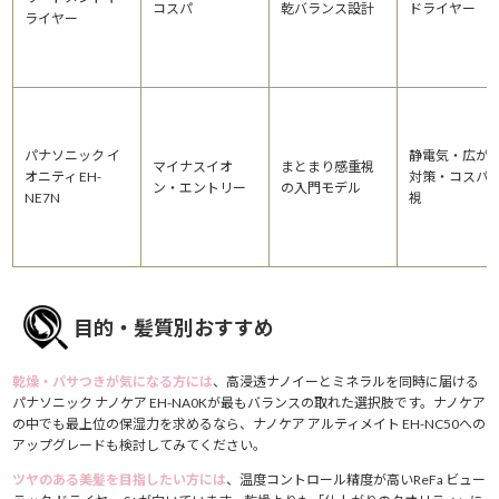
コスパ
乾バランス設計
ドライヤー
ライヤー
パナソニック イ
静電気・広が
マイナスイオ
まとまり感重視
オニティ EH-
対策・コスパ
ン・エントリー
の入門モデル
NE7N
視
目的・髪質別おすすめ
乾燥・パサつきが気になる方には
、高浸透ナノイーとミネラルを同時に届ける
パナソニック ナノケア EH-NA0Kが最もバランスの取れた選択肢です。ナノケア
の中でも最上位の保湿力を求めるなら、ナノケア アルティメイト EH-NC50への
アップグレードも検討してみてください。
ツヤのある美髪を目指したい方には
、温度コントロール精度が高いReFa ビュー