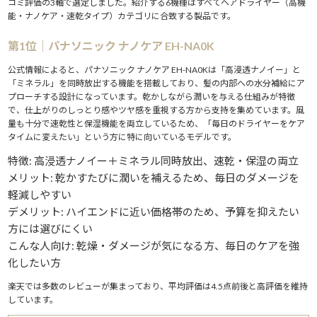
コミ評価の3軸で選定しました。紹介する6機種はすべてヘアドライヤー（高機
能・ナノケア・速乾タイプ）カテゴリに合致する製品です。
第1位｜パナソニック ナノケア EH-NA0K
公式情報によると、パナソニック ナノケア EH-NA0Kは「高浸透ナノイー」と
「ミネラル」を同時放出する機能を搭載しており、髪の内部への水分補給にア
プローチする設計になっています。乾かしながら潤いを与える仕組みが特徴
で、仕上がりのしっとり感やツヤ感を重視する方から支持を集めています。風
量も十分で速乾性と保湿機能を両立しているため、「毎日のドライヤーをケア
タイムに変えたい」という方に特に向いているモデルです。
特徴: 高浸透ナノイー＋ミネラル同時放出、速乾・保湿の両立
メリット: 乾かすたびに潤いを補えるため、毎日のダメージを
軽減しやすい
デメリット: ハイエンドに近い価格帯のため、予算を抑えたい
方には選びにくい
こんな人向け: 乾燥・ダメージが気になる方、毎日のケアを強
化したい方
楽天では多数のレビューが集まっており、平均評価は4.5点前後と高評価を維持
しています。