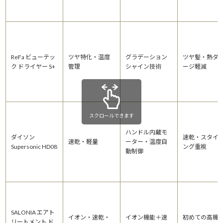
ReFa ビューテッ
ツヤ特化・温度
グラデーション
ツヤ髪・熱ダ
ク ドライヤー S+
管理
シャイン技術
ージ軽減
スクロールできます
ハンドル内蔵モ
ダイソン
速乾・スタイ
速乾・軽量
ーター・温度自
Supersonic HD08
ング重視
動制御
SALONIA エアト
イオン・速乾・
イオン機能＋速
初めての高機
リートメント ド