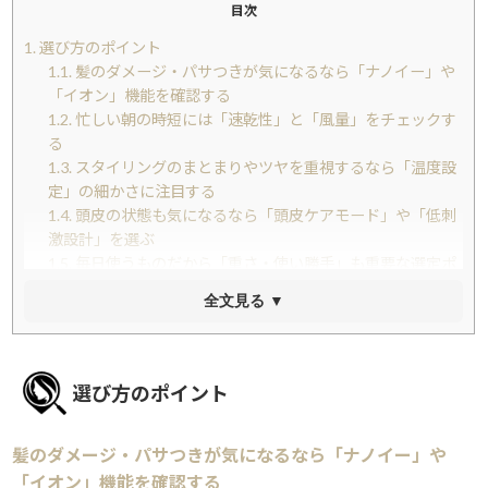
目次
1.
選び方のポイント
1.1.
髪のダメージ・パサつきが気になるなら「ナノイー」や
「イオン」機能を確認する
1.2.
忙しい朝の時短には「速乾性」と「風量」をチェックす
る
1.3.
スタイリングのまとまりやツヤを重視するなら「温度設
定」の細かさに注目する
1.4.
頭皮の状態も気になるなら「頭皮ケアモード」や「低刺
激設計」を選ぶ
1.5.
毎日使うものだから「重さ・使い勝手」も重要な選定ポ
イント
全文見る ▼
2.
おすすめランキング TOP6
2.1.
第1位｜パナソニック ナノケア EH-NA0K
2.2.
第2位｜パナソニック ナノケア アルティメイト EH-NC50
2.3.
第3位｜ReFa ビューテック ドライヤー S+
選び方のポイント
2.4.
第4位｜ダイソン Supersonic HD08
2.5.
第5位｜SALONIA エアトリートメント ドライヤー
髪のダメージ・パサつきが気になるなら「ナノイー」や
2.6.
第6位｜パナソニック イオニティ EH-NE7N
3.
一覧比較表
「イオン」機能を確認する