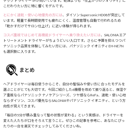
テック ドライヤー S+が向いています。乾燥よりも「仕上がりのクオリティ」に
こだわりたい方に特に響くモデルです。
とにかく速乾・使い心地優先の方には
、ダイソン Supersonic HD08が突出して
います。軽量で長時間使用でも疲れにくく、温度管理も自動で行われるため
「乾かすだけでサロン仕上げ」に近い体験が得られます。
コスパ重視ではじめて高機能ドライヤーへ乗り換えたい方には
、SALONIA エア
トリートメント ドライヤーがちょうどいい入口です。さらに予算を抑えつつパ
ナソニック品質を体験してみたい方には、パナソニック イオニティ EH-NE7N
も選択肢に入ります。
まとめ
ヘアドライヤーは毎日使うからこそ、自分の髪悩みや使い方に合ったモデルを
選ぶことがとても大切です。今回ご紹介した6機種を改めて振り返ると、保湿ケ
ア重視ならパナソニック ナノケアシリーズ、ツヤ感ならReFa、速乾・使い心地
ならダイソン、コスパ優先ならSALONIAやパナソニック イオニティ、という方
向性が見えてきます。
「毎日の5分が積み重なって髪の状態が変わる」という実感は、ドライヤーを
変えた人たちが口をそろえて言うこと。ぜひこの記事を参考に、あなたにぴっ
たりの一台を楽天でチェックしてみてくださいね。