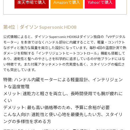
楽天市場で購入
Amazonで購入
Yahoo!で購入
第4位｜ダイソン Supersonic HD08
公式情報によると、ダイソン Supersonic HD08はダイソン独自の「V9デジタル
モーター」を本体ではなくハンドル部分に内蔵することで、軽量・コンパクト
なボディと強力な風量を両立した設計になっています。毎秒4回の温度計測で熱
ダメージを抑制する「インテリジェントヒートコントロール」機能も搭載して
おり、速乾性と髪へのやさしさを科学的に追求しているのが他ブランドにはな
い特徴です。また付属アタッチメントの充実度も高く、スタイリングの幅広さ
でも突出しています。
特徴: ハンドル内蔵モーターによる軽量設計、インテリジェン
トな温度管理
メリット: 速乾力と軽さを両立し、長時間使用でも腕が疲れに
くい
デメリット: 最も高い価格帯のため、予算に余裕が必要
こんな人向け: 速乾性と使い心地を最優先したい方、スタイリ
ングの多様性を求める方