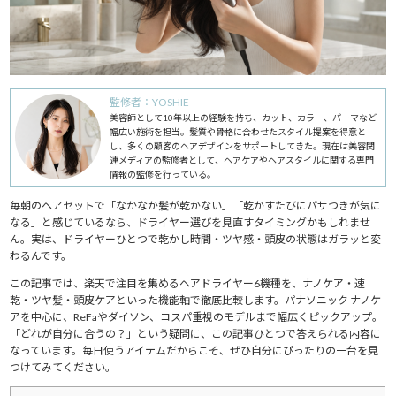
監修者：YOSHIE
美容師として10年以上の経験を持ち、カット、カラー、パーマなど
幅広い施術を担当。髪質や骨格に合わせたスタイル提案を得意と
し、多くの顧客のヘアデザインをサポートしてきた。現在は美容関
連メディアの監修者として、ヘアケアやヘアスタイルに関する専門
情報の監修を行っている。
毎朝のヘアセットで「なかなか髪が乾かない」「乾かすたびにパサつきが気に
なる」と感じているなら、ドライヤー選びを見直すタイミングかもしれませ
ん。実は、ドライヤーひとつで乾かし時間・ツヤ感・頭皮の状態はガラッと変
わるんです。
この記事では、楽天で注目を集めるヘアドライヤー6機種を、ナノケア・速
乾・ツヤ髪・頭皮ケアといった機能軸で徹底比較します。パナソニック ナノケ
アを中心に、ReFaやダイソン、コスパ重視のモデルまで幅広くピックアップ。
「どれが自分に合うの？」という疑問に、この記事ひとつで答えられる内容に
なっています。毎日使うアイテムだからこそ、ぜひ自分にぴったりの一台を見
つけてみてください。