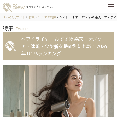
メ
すべての人をステキに。
ニ
ュ
Biew公式サイト
>
特集
>
ヘアケア特集
>
ヘアドライヤー おすすめ 楽天｜ナノケア
ー
特集
Feature
ヘアドライヤー おすすめ 楽天｜ナノケ
ア・速乾・ツヤ髪を機能別に比較！2026
年TOP6ランキング