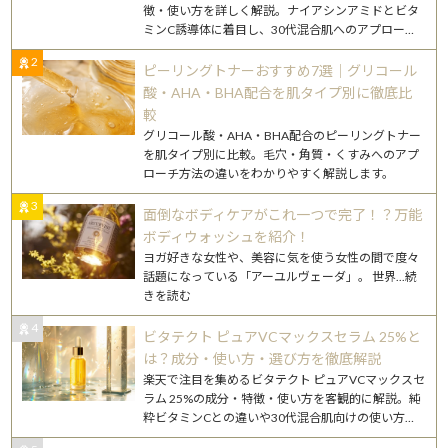
徴・使い方を詳しく解説。ナイアシンアミドとビタ
ミンC誘導体に着目し、30代混合肌へのアプローチ
もわかりやすく紹介します。
2
ピーリングトナーおすすめ7選｜グリコール
酸・AHA・BHA配合を肌タイプ別に徹底比
較
グリコール酸・AHA・BHA配合のピーリングトナー
を肌タイプ別に比較。毛穴・角質・くすみへのアプ
ローチ方法の違いをわかりやすく解説します。
3
面倒なボディケアがこれ一つで完了！？万能
ボディウォッシュを紹介！
ヨガ好きな女性や、美容に気を使う女性の間で度々
話題になっている「アーユルヴェーダ」。 世界
...続
きを読む
4
ビタテクト ピュアVCマックスセラム 25%と
は？成分・使い方・選び方を徹底解説
楽天で注目を集めるビタテクト ピュアVCマックスセ
ラム 25%の成分・特徴・使い方を客観的に解説。純
粋ビタミンCとの違いや30代混合肌向けの使い方も
詳述します。