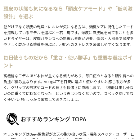
頭皮の状態も気になるなら「頭皮ケアモード」や「低刺激
設計」を選ぶ
髪だけでなく頭皮の乾燥・においが気になる方は、頭皮ケアに特化したモード
を搭載しているモデルを選ぶと一石二鳥です。頭皮に直接風を当てることも多
いドライヤーは、皮脂バランスへの影響も考慮が必要。低温・大風量で頭皮を
やさしく乾かせる機種を選ぶと、地肌へのストレスを軽減しやすくなります。
毎日使うものだから「重さ・使い勝手」も重要な選定ポイ
ント
高機能なモデルほど本体が重くなる傾向があり、毎日使うとなると腕や肩への
負担が積み重なります。500g以下を目安に選ぶと使いやすいと感じる方が多
く、グリップの形状やコードの長さも快適さに直結します。「機能は申し分な
いのに重くて使わなくなった」という声は少なくないので、スペックだけでな
く使い心地もしっかり確認しておきましょう。
おすすめランキング TOP6
本ランキングはBiew編集部が楽天の取り扱い状況・機能スペック・ユーザー口