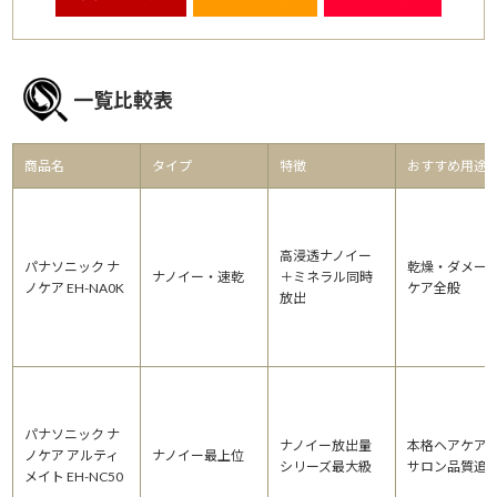
一覧比較表
商品名
タイプ
特徴
おすすめ用途
高浸透ナノイー
パナソニック ナ
乾燥・ダメー
ナノイー・速乾
＋ミネラル同時
ノケア EH-NA0K
ケア全般
放出
パナソニック ナ
ナノイー放出量
本格ヘアケア
ノケア アルティ
ナノイー最上位
シリーズ最大級
サロン品質追
メイト EH-NC50