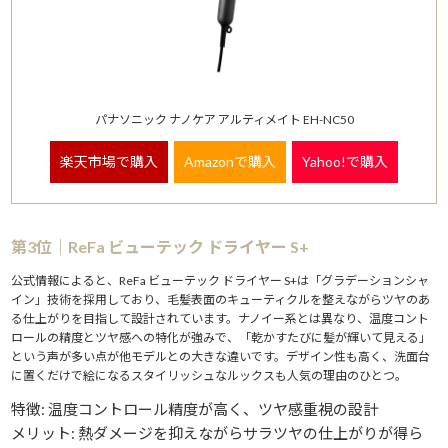
パナソニック ナノケア アルティメイト EH-NC50
楽天市場で購入
Amazonで購入
Yahoo!で購入
第3位｜ReFa ビューテック ドライヤー S+
公式情報によると、ReFa ビューテック ドライヤー S+は「グラデーションシャ
イン」技術を採用しており、毛髪表面のキューティクルを整えながらツヤのあ
る仕上がりを目指して設計されています。ナノイー系とは異なり、温度コント
ロールの精度とツヤ感への特化が強みで、「乾かすたびに髪が輝いて見える」
という声が多い点が他モデルとの大きな違いです。デザイン性も高く、洗面台
に置くだけで絵になるスタイリッシュなルックスも人気の理由のひとつ。
特徴: 温度コントロール精度が高く、ツヤ感重視の設計
メリット: 熱ダメージを抑えながらサラツヤの仕上がりが得ら