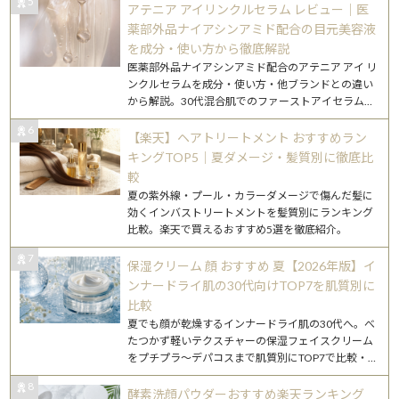
5
アテニア アイリンクルセラム レビュー｜医
薬部外品ナイアシンアミド配合の目元美容液
を成分・使い方から徹底解説
医薬部外品ナイアシンアミド配合のアテニア アイ リ
ンクルセラムを成分・使い方・他ブランドとの違い
から解説。30代混合肌でのファーストアイセラム選
びに役立つガイドです。
6
【楽天】ヘアトリートメント おすすめラン
キングTOP5｜夏ダメージ・髪質別に徹底比
較
夏の紫外線・プール・カラーダメージで傷んだ髪に
効くインバストリートメントを髪質別にランキング
比較。楽天で買えるおすすめ5選を徹底紹介。
7
保湿クリーム 顔 おすすめ 夏【2026年版】イ
ンナードライ肌の30代向けTOP7を肌質別に
比較
夏でも顔が乾燥するインナードライ肌の30代へ。べ
たつかず軽いテクスチャーの保湿フェイスクリーム
をプチプラ〜デパコスまで肌質別にTOP7で比較・解
説します。
8
酵素洗顔パウダーおすすめ楽天ランキング